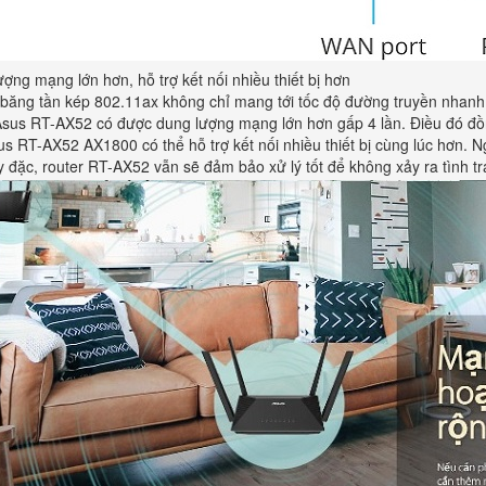
ợng mạng lớn hơn, hỗ trợ kết nối nhiều thiết bị hơn
băng tần kép 802.11ax không chỉ mang tới tốc độ đường truyền nhanh 
Asus RT-AX52 có được dung lượng mạng lớn hơn gấp 4 lần. Điều đó đồng
s RT-AX52 AX1800 có thể hỗ trợ kết nối nhiều thiết bị cùng lúc hơn. Ng
y đặc, router RT-AX52 vẫn sẽ đảm bảo xử lý tốt để không xảy ra tình t