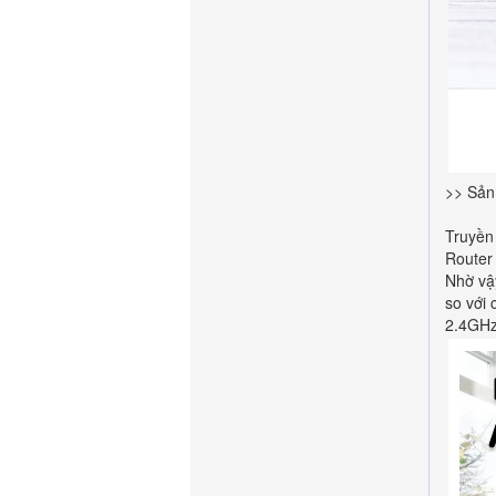
>> Sản
Truyền
Router
Nhờ vậ
so với 
2.4GHz