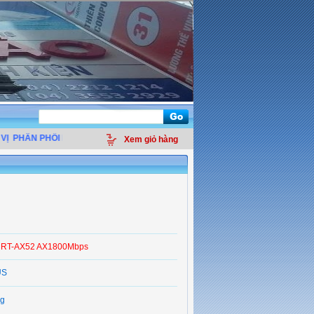
ÂN PHỐI LINH KIỆN ĐIỆN TỬ MÁY TÍNH - THIẾT BỊ VĂN PHÒNG - GIẢI PHÁP M
Xem giỏ hàng
 RT-AX52 AX1800Mbps
US
g