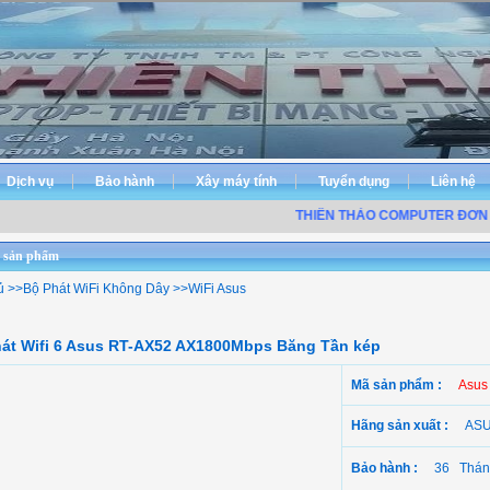
Dịch vụ
Bảo hành
Xây máy tính
Tuyển dụng
Liên hệ
THIÊN THẢO COMPUTER ĐƠN VỊ
PH
 sản phẩm
ủ
>>
Bộ Phát WiFi Không Dây
>>
WiFi Asus
át Wifi 6 Asus RT-AX52 AX1800Mbps Băng Tần kép
Mã sản phẩm :
Asus
Hãng sản xuất :
AS
Bảo hành :
36 Thán