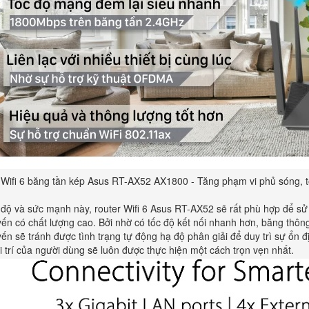
 Wifi 6 băng tần kép Asus RT-AX52 AX1800 - Tăng phạm vi phủ sóng, t
c độ và sức mạnh này, router Wifi 6 Asus RT-AX52 sẽ rất phù hợp để s
yến có chất lượng cao. Bởi nhờ có tốc độ kết nối nhanh hơn, băng thôn
yến sẽ tránh được tình trạng tự động hạ độ phân giải để duy trì sự ổn
i trí của người dùng sẽ luôn được thực hiện một cách trọn vẹn nhất.