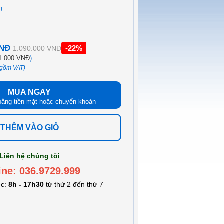
g
VNĐ
-22%
1.090.000 VNĐ
1.000 VNĐ
)
 gồm VAT)
MUA NGAY
bằng tiền mặt hoặc chuyển khoản
THÊM VÀO GIỎ
Liên hệ chúng tôi
ine: 036.9729.999
ệc:
8h - 17h30
từ thứ 2 đến thứ 7