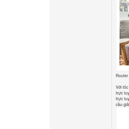
Router
Với tố
trực tu
trực tu
cầu giả