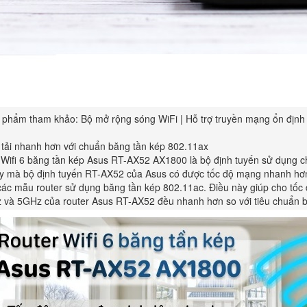
 phẩm tham khảo: Bộ mở rộng sóng WiFi | Hỗ trợ truyền mạng ổn định
 tải nhanh hơn với chuẩn băng tần kép 802.11ax
 Wifi 6 băng tần kép Asus RT-AX52 AX1800 là bộ định tuyến sử dụng c
y mà bộ định tuyến RT-AX52 của Asus có được tốc độ mạng nhanh hơn 
các mẫu router sử dụng băng tần kép 802.11ac. Điều này giúp cho tốc đ
 và 5GHz của router Asus RT-AX52 đều nhanh hơn so với tiêu chuẩn b