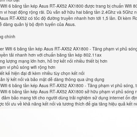
 Wifi 6 băng tần kép Asus RT-AX52 AX1800 được trang bị chuẩn Wifi 8
m vi hoạt động rộng rãi. Dù vẫn sở hữu hai băng tần 2.4Ghz và 5Ghz n
 Asus RT-AX52 có tốc độ đường truyền nhanh hơn tới 1,5 lần. Đi kèm R
ễ dàng quản lý bộ định tuyến của Asus.
ng chính
ter Wifi 6 băng tần kép Asus RT-AX52 AX1800 - Tăng phạm vi phủ sóng
ruyền tải nhanh hơn với chuẩn băng tần kép 802.11ax
ng lượng mạng lớn hơn, hỗ trợ kết nối nhiều thiết bị hơn
ạm vi phủ sóng wifi rộng hơn
iết kế hiện đại đi kèm nhiều tùy chọn kết nối
uản lý kết nối và bảo mật dễ dàng thông qua ứng dụng
 Wifi 6 băng tần kép Asus RT-AX52 AX1800 - Tăng phạm vi phủ sóng, t
 Wifi 6 băng tần kép Asus RT-AX52 AX1800 sở hữu phạm vi phủ sóng r
n đảm bảo mang tới cho người dùng trải nghiệm sử dụng internet ổn đị
ợc tối ưu về khả năng kết nối và tương thích để gia tăng hiệu quả kết nố