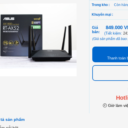
Trong kho :
Còn hàn
Khuyến mại :
849.000 
Giá
bán:
(Tiết kiệm:
24
(Giá sản phẩm đã bao
Thanh toán 
Hotl
🕗 Giờ làm vi
 tả sản phẩm
ểm nổi bật