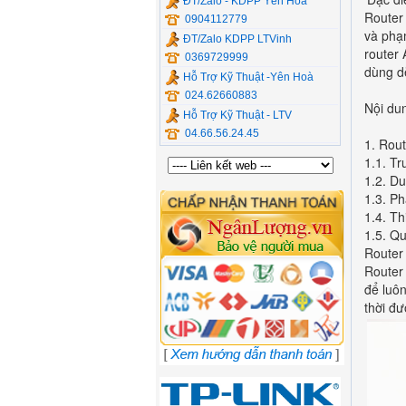
ĐT/Zalo - KDPP Yên Hòa
Router
0904112779
và phạ
ĐT/Zalo KDPP LTVinh
router
0369729999
dùng d
Hỗ Trợ Kỹ Thuật -Yên Hoà
024.62660883
Nội du
Hỗ Trợ Kỹ Thuật - LTV
04.66.56.24.45
1. Rou
1.1. T
1.2. Du
1.3. Ph
1.4. Th
1.5. Q
Router
Router
để luô
thời đư