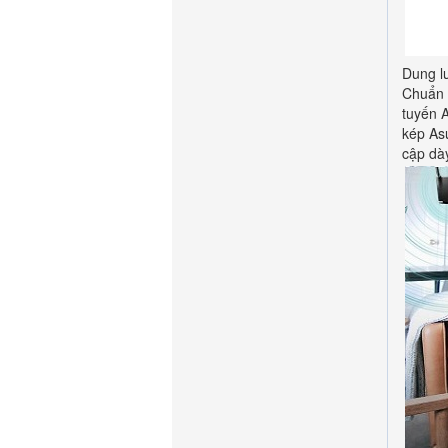
Dung lư
Chuẩn 
tuyến 
kép Asu
cập dà