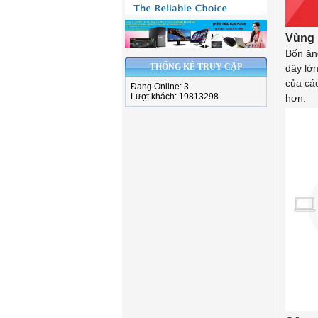
Vùng 
Bốn ăn
THỐNG KÊ TRUY CẬP
dây lớ
của các
Đang Online: 3
Lượt khách: 19813298
hơn.