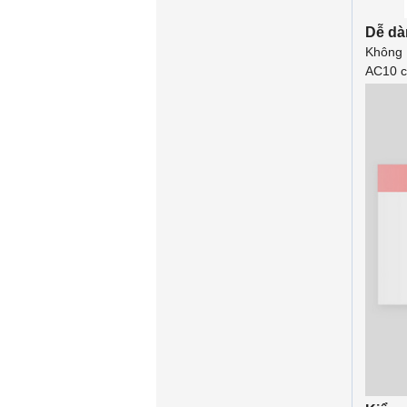
Dễ dà
Không 
AC10 c