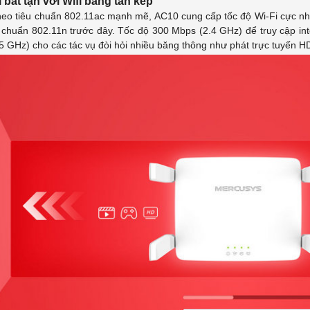
rí bất tận với Wifi băng tần kép
heo tiêu chuẩn 802.11ac mạnh mẽ, AC10 cung cấp tốc độ Wi-Fi cực nh
 chuẩn 802.11n trước đây. Tốc độ 300 Mbps (2.4 GHz) để truy cập int
5 GHz) cho các tác vụ đòi hỏi nhiều băng thông như phát trực tuyến H