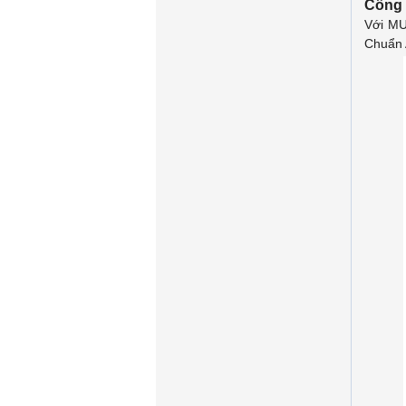
Công
Với MU
Chuẩn 