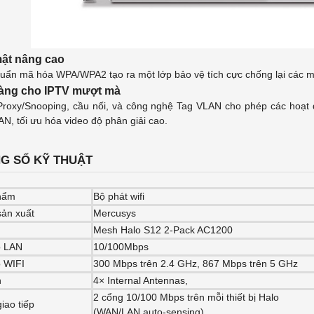
ật nâng cao
huẩn mã hóa WPA/WPA2 tạo ra một lớp bảo vệ tích cực chống lại các 
àng cho IPTV mượt mà
roxy/Snooping, cầu nối, và công nghệ Tag VLAN cho phép các hoạt 
N, tối ưu hóa video độ phân giải cao.
G SỐ KỸ THUẬT
hẩm
Bộ phát wifi
ản xuất
Mercusys
Mesh Halo S12 2-Pack AC1200
ộ LAN
10/100Mbps
 WIFI
300 Mbps trên 2.4 GHz, 867 Mbps trên 5 GHz
n
4× Internal Antennas,
2 cổng 10/100 Mbps trên mỗi thiết bị Halo
iao tiếp
(WAN/LAN auto-sensing)