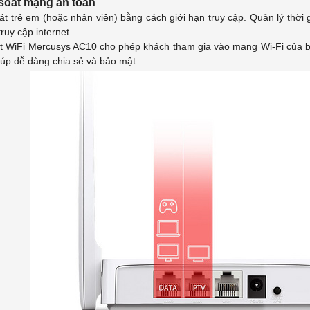
soát mạng an toàn
t trẻ em (hoặc nhân viên) bằng cách giới hạn truy cập. Quản lý thời g
truy cập internet.
t WiFi Mercusys AC10 cho phép khách tham gia vào mạng Wi-Fi của b
iúp dễ dàng chia sẻ và bảo mật.