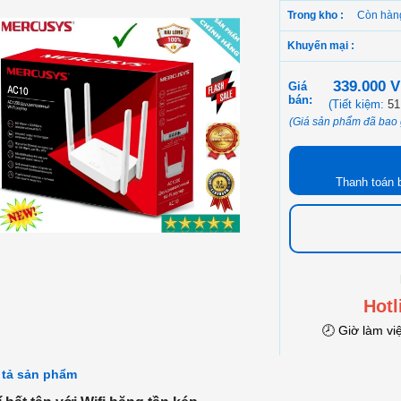
Trong kho :
Còn hàn
Khuyến mại :
339.000 
Giá
bán:
(Tiết kiệm:
51
(Giá sản phẩm đã bao
Thanh toán 
Hotl
🕗 Giờ làm vi
 tả sản phẩm