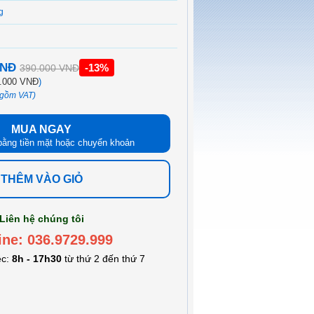
g
VNĐ
-13%
390.000 VNĐ
.000 VNĐ
)
 gồm VAT)
MUA NGAY
bằng tiền mặt hoặc chuyển khoản
THÊM VÀO GIỎ
Liên hệ chúng tôi
ine: 036.9729.999
ệc:
8h - 17h30
từ thứ 2 đến thứ 7