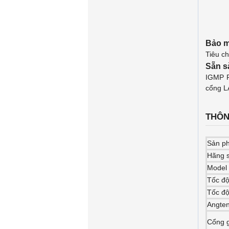
Bảo m
Tiêu c
Sẵn s
IGMP P
cổng LA
THÔN
Sản p
Hãng s
Model
Tốc đ
Tốc độ
Angte
Cổng g