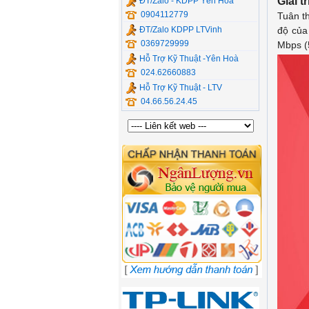
Giải t
ĐT/Zalo - KDPP Yên Hòa
0904112779
Tuân t
ĐT/Zalo KDPP LTVinh
độ của
0369729999
Mbps (
Hỗ Trợ Kỹ Thuật -Yên Hoà
024.62660883
Hỗ Trợ Kỹ Thuật - LTV
04.66.56.24.45