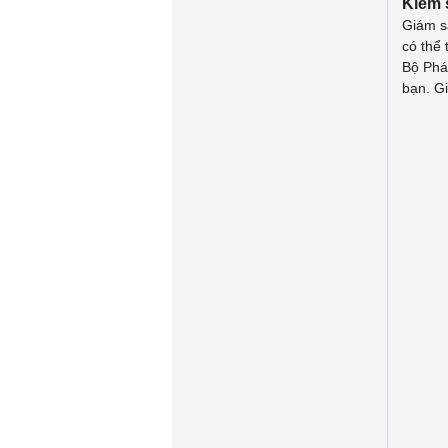
Kiểm 
Giám sá
có thể 
Bộ Phá
bạn. G