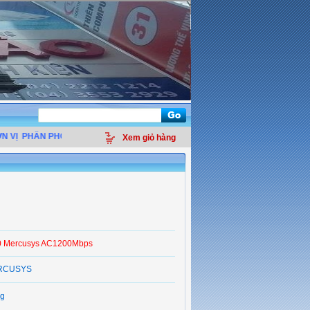
PHÂN PHỐI LINH KIỆN ĐIỆN TỬ MÁY TÍNH - THIẾT BỊ VĂN PHÒNG - GIẢI PHÁ
Xem giỏ hàng
 Mercusys AC1200Mbps
RCUSYS
g