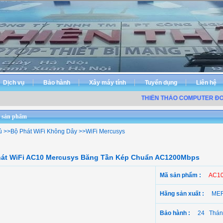
Dịch vụ
Bảo hành
Xây máy tính
Tuyển dụng
Liên hệ
THIÊN THẢO COMPUTER ĐƠN VỊ
 sản phẩm
ủ
>>
Bộ Phát WiFi Không Dây
>>
WiFi Mercusys
hát WiFi AC10 Mercusys Băng Tần Kép Chuẩn AC1200Mbps
Mã sản phẩm :
AC10
Hãng sản xuất :
ME
Bảo hành :
24 Thán