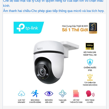
Chế độ bảo mật vật lý-Duy trì quyền riêng tư của bạn với vỏ chặn thấu
kính.
Âm thanh hai chiều-Cho phép giao tiếp thông qua micrô và loa tích hợp.