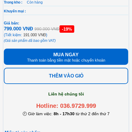
Trong kho :
Còn hàng
Khuyến mại :
Giá bán:
799.000 VNĐ
-19%
990.000 VNĐ
(Tiết kiệm:
191.000 VNĐ
)
(Giá sản phẩm đã bao gồm VAT)
MUA NGAY
Thanh toán bằng tiền mặt hoặc chuyển khoản
THÊM VÀO GIỎ
Liên hệ chúng tôi
Hotline: 036.9729.999
🕗 Giờ làm việc:
8h - 17h30
từ thứ 2 đến thứ 7