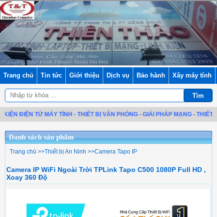
Trang chủ
Tin tức
Giới thiệu
Dịch vụ
Bảo hành
Xây máy tính
N TỬ MÁY TÍNH - THIẾT BỊ VĂN PHÒNG - GIẢI PHÁP MẠNG - THIẾT BỊ VIỄN T
Danh sách sản phẩm
Trang chủ
>>
Thiết bị An Ninh
>>
Camera Tapo IP
Camera IP WiFi Ngoài Trời TPLink Tapo C500 1080P Full HD ,
Xoay 360 Độ