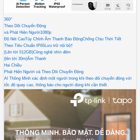
360°
Theo Dõi Chuyển Động
và Phát Hiện Người1080p
Độ Nét CaoTùy Chỉnh Âm Thanh Báo ĐộngChống Chịu Thời Tiết
Theo Tiêu Chuẩn IP65Lưu trữ nội bộ†
(Lên tới 512GB)Công nghệ nhìn đêm
(lên tới 30m)Âm Thanh
Hai Chiều
Phát Hiện Người và Theo Dõi Chuyển Động
AI Thông Minh xác định một người trong khi theo dõi chuyển động với
tốc độ quay cao, thông báo cho người dùng khi cần thiết.