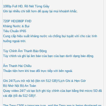
1080p Full HD, Rõ Nét Từng Giây
Ghi lại nhiều chi tiết hơn để quay lại mọi khoảnh khắc.
720P HD1080P FHD
Kháng Nước & Bụi
Tiêu Chuẩn IP65
Cung cấp hiệu suất kháng nước và chống bụi tuyệt vời cho các tình
huống ngoài trời.
Tùy Chỉnh Âm Thanh Báo Động
Tùy chỉnh và ghi lại âm báo của bạn của bạn dưới dạng báo động.
Âm Thanh Hai Chiều
Thuận tiện hơn khi trao đổi trực tiếp với bên ngoài.
Ghi 24/7Lưu trữ nội bộ (lên tới 512 GB)†Lịch Ghi & Hẹn Giờ
Bộ Nhớ Nội Bộ An Toàn
Quay video 24/7 và tạo lịch ghi tùy chỉnh của bạn bằng thẻ micro SD đã
cài đặt (tối đa 512 GB)†.
The Tapo C500,a tapocare icon, and the Tapo app is being displayed on