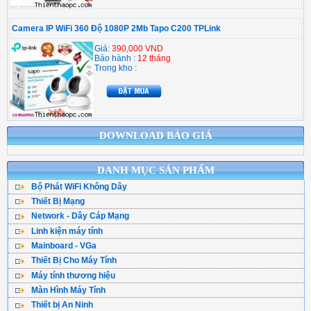
Camera IP WiFi 360 Độ 1080P 2Mb Tapo C200 TPLink
Giá:
390,000 VND
Bảo hành :
12 tháng
Trong kho :
DOWNLOAD BÁO GIÁ
DANH MỤC SẢN PHẨM
Bộ Phát WiFi Không Dây
Thiết Bị Mạng
Bộ Phát WiFi TPLink
Network - Dây Cáp Mạng
WiFi Mesh
WiFi Tenda - DLink
Linh kiện máy tính
Cáp Mạng ( Cuộn )
WiFi Gắn Trần
WiFi Totolink - Hik
Mainboard - VGa
CPU - Bộ vi xử lý
Cân Bằng Tải
Kích Sóng WiFi
WiFi Mercusys
Thiết Bị Cho Máy Tính
Main Asus
Ổ Cứng SSD
Hạt Bấm Mạng
WiFi Router 4G
WiFi Asus
Máy tính thương hiệu
Bàn Phím Máy Tính
Main Asrock
HDD - Ổ đĩa cứng
Patch Panel
Thu WiFi-Cạc Mạng
Wifi Ruijie
Màn Hình Máy Tính
Máy Tính Dell
Chuột Máy Tính
Main Gigabyte
Ổ cứng gắn ngoài
Vật Tư Thoại
Switch Lan 100
Draytek Vigo
Thiết bị An Ninh
Màn Hình Sam Sung
Máy Tính HP
Tai Nghe
Main MSI