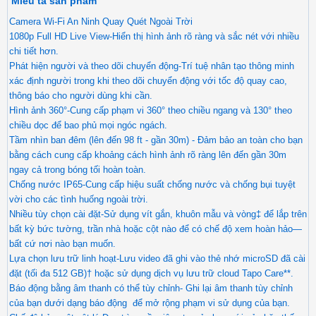
Miêu tả sản phẩm
Camera Wi-Fi An Ninh Quay Quét Ngoài Trời
1080p Full HD Live View-Hiển thị hình ảnh rõ ràng và sắc nét với nhiều
chi tiết hơn.
Phát hiện người và theo dõi chuyển động-Trí tuệ nhân tạo thông minh
xác định người trong khi theo dõi chuyển động với tốc độ quay cao,
thông báo cho người dùng khi cần.
Hình ảnh 360°-Cung cấp phạm vi 360° theo chiều ngang và 130° theo
chiều dọc để bao phủ mọi ngóc ngách.
Tầm nhìn ban đêm (lên đến 98 ft - gần 30m) - Đảm bảo an toàn cho bạn
bằng cách cung cấp khoảng cách hình ảnh rõ ràng lên đến gần 30m
ngay cả trong bóng tối hoàn toàn.
Chống nước IP65-Cung cấp hiệu suất chống nước và chống bụi tuyệt
vời cho các tình huống ngoài trời.
Nhiều tùy chọn cài đặt-Sử dụng vít gắn, khuôn mẫu và vòng‡ để lắp trên
bất kỳ bức tường, trần nhà hoặc cột nào để có chế độ xem hoàn hảo—
bất cứ nơi nào bạn muốn.
Lựa chọn lưu trữ linh hoạt-Lưu video đã ghi vào thẻ nhớ microSD đã cài
đặt (tối đa 512 GB)† hoặc sử dụng dịch vụ lưu trữ cloud Tapo Care**.
Báo động bằng âm thanh có thể tùy chỉnh- Ghi lại âm thanh tùy chỉnh
của bạn dưới dạng báo động để mở rộng phạm vi sử dụng của bạn.