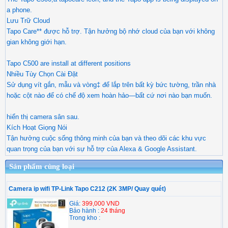
a phone.
Lưu Trữ Cloud
Tapo Care** được hỗ trợ. Tận hưởng bộ nhớ cloud của bạn với không
gian không giới hạn.
Tapo C500 are install at different positions
Nhiều Tùy Chọn Cài Đặt
Sử dụng vít gắn, mẫu và vòng‡ để lắp trên bất kỳ bức tường, trần nhà
hoặc cột nào để có chế độ xem hoàn hảo—bất cứ nơi nào bạn muốn.
hiển thị camera sân sau.
Kích Hoạt Giọng Nói
Tận hưởng cuộc sống thông minh của bạn và theo dõi các khu vực
quan trọng của bạn với sự hỗ trợ của Alexa & Google Assistant.
Sản phẩm cùng loại
Camera ip wifi TP-Link Tapo C212 (2K 3MP/ Quay quét)
Giá:
399,000 VND
Bảo hành :
24 tháng
Trong kho :