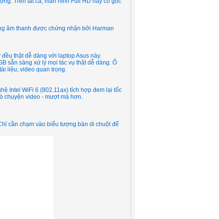
ượng. Trên tất cả, màn hình Full HD này có góc
hống âm thanh được chứng nhận bởi Harman
 đều thật dễ dàng với laptop Asus này.
sẵn sàng xử lý mọi tác vụ thật dễ dàng. Ổ
i liệu, video quan trọng.
 Intel WiFi 6 (802.11ax) tích hợp đem lại tốc
trò chuyện video - mượt mà hơn.
Chỉ cần chạm vào biểu tượng bàn di chuột để