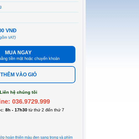
g
000 VNĐ
 gồm VAT)
MUA NGAY
bằng tiền mặt hoặc chuyển khoản
THÊM VÀO GIỎ
Liên hệ chúng tôi
ine: 036.9729.999
ệc:
8h - 17h30
từ thứ 2 đến thứ 7
lớp hoàn thiện màu đen sang trọng và phím