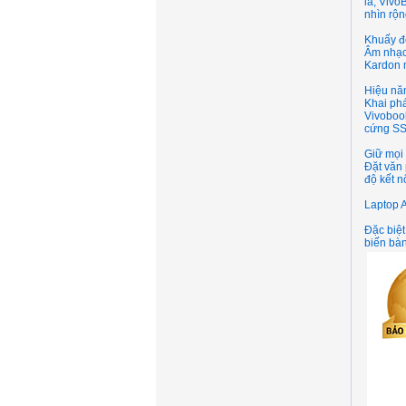
là, Vivo
nhìn rộn
Khuấy đ
Âm nhạc
Kardon m
Hiệu năn
Khai phá
Vivoboo
cứng SSD
Giữ mọi 
Đặt văn 
độ kết n
Laptop 
Đặc biệt
biến bà