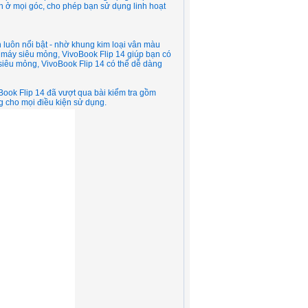
 ở mọi góc, cho phép bạn sử dụng linh hoạt
 luôn nổi bật - nhờ khung kim loại vân màu
máy siêu mỏng, VivoBook Flip 14 giúp bạn có
g siêu mỏng, VivoBook Flip 14 có thể dễ dàng
Book Flip 14 đã vượt qua bài kiểm tra gồm
g cho mọi điều kiện sử dụng.