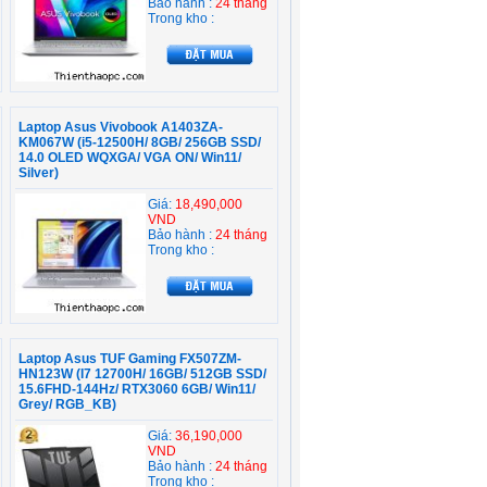
Bảo hành :
24 tháng
Trong kho :
Laptop Asus Vivobook A1403ZA-
KM067W (i5-12500H/ 8GB/ 256GB SSD/
14.0 OLED WQXGA/ VGA ON/ Win11/
Silver)
Giá:
18,490,000
VND
Bảo hành :
24 tháng
Trong kho :
Laptop Asus TUF Gaming FX507ZM-
HN123W (I7 12700H/ 16GB/ 512GB SSD/
15.6FHD-144Hz/ RTX3060 6GB/ Win11/
Grey/ RGB_KB)
Giá:
36,190,000
VND
Bảo hành :
24 tháng
Trong kho :