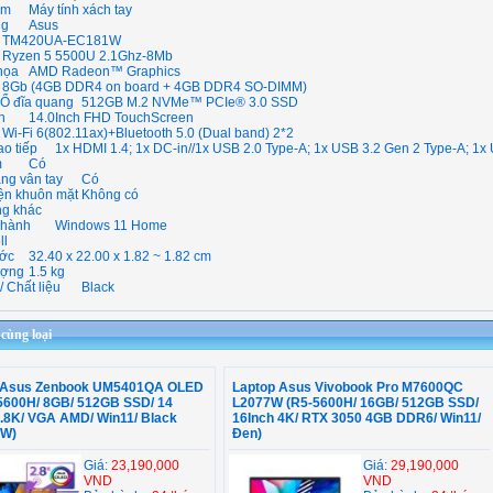
̉m
Máy tính xách tay
ng
Asus
TM420UA-EC181W
Ryzen 5 5500U 2.1Ghz-8Mb
họa
AMD Radeon™ Graphics
8Gb (4GB DDR4 on board + 4GB DDR4 SO-DIMM)
 Ổ đĩa quang
512GB M.2 NVMe™ PCIe® 3.0 SSD
h
14.0Inch FHD TouchScreen
Wi-Fi 6(802.11ax)+Bluetooth 5.0 (Dual band) 2*2
o tiếp
1x HDMI 1.4; 1x DC-in//1x USB 2.0 Type-A; 1x USB 3.2 Gen 2 Type-A; 1x
m
Có
̣ng vân tay
Có
ện khuôn mặt
Không có
ng khác
 hành
Windows 11 Home
ll
ớc
32.40 x 22.00 x 1.82 ~ 1.82 cm
ượng
1.5 kg
 Chất liệu
Black
ùng loại
 Asus Zenbook UM5401QA OLED
Laptop Asus Vivobook Pro M7600QC
5600H/ 8GB/ 512GB SSD/ 14
L2077W (R5-5600H/ 16GB/ 512GB SSD/
.8K/ VGA AMD/ Win11/ Black
16Inch 4K/ RTX 3050 4GB DDR6/ Win11/
9W)
Đen)
Giá:
23,190,000
Giá:
29,190,000
VND
VND