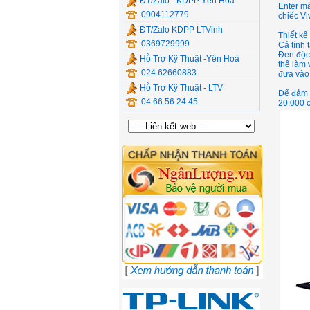
ĐT/Zalo - KDPP Yên Hòa
Enter mà
0904112779
chiếc Vi
ĐT/Zalo KDPP LTVinh
Thiết kế
0369729999
Cá tính 
Đen độc
Hỗ Trợ Kỹ Thuật -Yên Hoà
thể làm 
024.62660883
đưa vào 
Hỗ Trợ Kỹ Thuật - LTV
Để đảm b
04.66.56.24.45
20.000 c