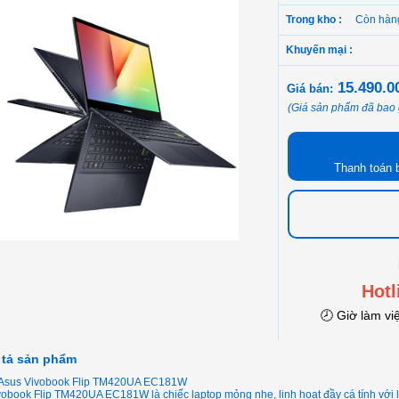
Trong kho :
Còn hàn
Khuyến mại :
15.490.
Giá bán:
(Giá sản phẩm đã bao
Thanh toán 
Hotl
🕗 Giờ làm vi
 tả sản phẩm
Asus Vivobook Flip TM420UA EC181W
obook Flip TM420UA EC181W là chiếc laptop mỏng nhẹ, linh hoạt đầy cá tính với 