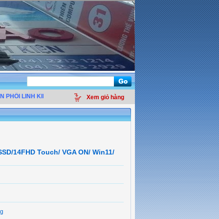
I LINH KIỆN ĐIỆN TỬ MÁY TÍNH - THIẾT BỊ VĂN PHÒNG - GIẢI PHÁP MẠNG - 
Xem giỏ hàng
SSD/14FHD Touch/ VGA ON/ Win11/
g