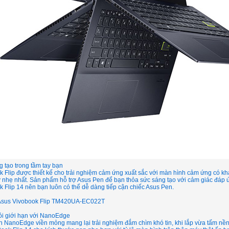
 tạo trong tầm tay bạn
 Flip được thiết kế cho trải nghiệm cảm ứng xuất sắc với màn hình cảm ứng có k
 nhẹ nhất. Sản phẩm hỗ trợ Asus Pen để bạn thỏa sức sáng tạo với cảm giác đáp 
 Flip 14 nên bạn luôn có thể dễ dàng tiếp cận chiếc Asus Pen.
Asus Vivobook Flip TM420UA-EC022T
ỏi giới hạn với NanoEdge
h NanoEdge viền mỏng mang lại trải nghiệm đắm chìm khó tin, khi lắp vừa tấm nề