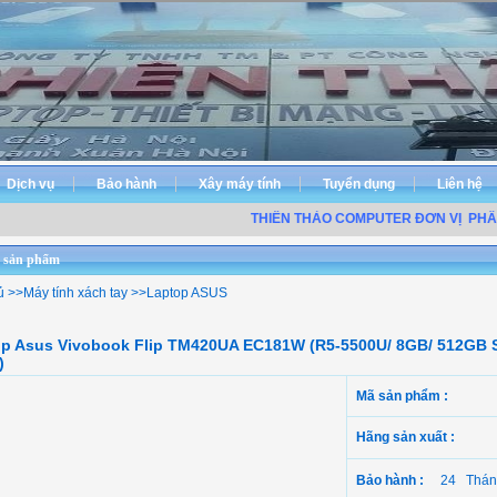
Dịch vụ
Bảo hành
Xây máy tính
Tuyển dụng
Liên hệ
THIÊN THẢO COMPUTER ĐƠN VỊ
PHÂN PHỐ
 sản phẩm
ủ
>>
Máy tính xách tay
>>
Laptop ASUS
p Asus Vivobook Flip TM420UA EC181W (R5-5500U/ 8GB/ 512GB 
)
Mã sản phẩm :
Hãng sản xuất :
Bảo hành :
24 Thán