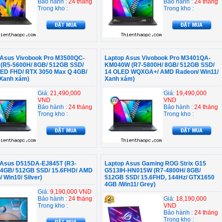
Bảo hành :
24 tháng
Bảo hành :
24 tháng
Trong kho :
Trong kho :
 Asus Vivobook Pro M3500QC-
Laptop Asus Vivobook Pro M3401QA-
 (R5-5600H/ 8GB/ 512GB SSD/
KM040W (R7-5800H/ 8GB/ 512GB SSD/
LED FHD/ RTX 3050 Max Q 4GB/
14 OLED WQXGA+/ AMD Radeon/ Win11/
Xanh xám)
Xanh xám)
Giá:
21,490,000
Giá:
19,490,000
VND
VND
Bảo hành :
24 tháng
Bảo hành :
24 tháng
Trong kho :
Trong kho :
 Asus D515DA-EJ845T (R3-
Laptop Asus Gaming ROG Strix G15
 4GB/ 512GB SSD/ 15.6FHD/ AMD
G513IH-HN015W (R7-4800H/ 8GB/
 Win10/ Silver)
512GB SSD/ 15.6FHD, 144Hz/ GTX1650
4GB /Win11/ Grey)
Giá:
9,190,000 VND
Bảo hành :
24 tháng
Giá:
18,190,000
Trong kho :
VND
Bảo hành :
24 tháng
Trong kho :