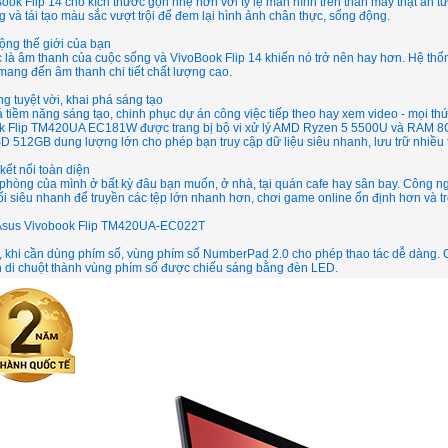
Book Flip 14 cho kích thước gọn nhẹ hơn với tỷ lệ màn hình trên thân máy thật ấn t
g và tái tạo màu sắc vượt trội để đem lại hình ảnh chân thực, sống động.
ộng thế giới của bạn
 là âm thanh của cuộc sống và VivoBook Flip 14 khiến nó trở nên hay hơn. Hệ t
ang đến âm thanh chi tiết chất lượng cao.
g tuyệt vời, khai phá sáng tạo
 tiềm năng sáng tạo, chinh phục dự án công việc tiếp theo hay xem video - mọi thứ
k Flip TM420UA EC181W được trang bị bộ vi xử lý AMD Ryzen 5 5500U và RAM 8GB 
 512GB dung lượng lớn cho phép bạn truy cập dữ liệu siêu nhanh, lưu trữ nhiều tà
kết nối toàn diện
phòng của mình ở bất kỳ đâu bạn muốn, ở nhà, tại quán cafe hay sân bay. Công nghệ
ối siêu nhanh để truyền các tệp lớn nhanh hơn, chơi game online ổn định hơn và 
Asus Vivobook Flip TM420UA-EC022T
, khi cần dùng phím số, vùng phím số NumberPad 2.0 cho phép thao tác dễ dàng. 
n di chuột thành vùng phím số được chiếu sáng bằng đèn LED.