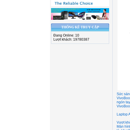
THỐNG KÊ TRUY CẬP
Đang Online: 10
Lượt khách: 19780387
Sức sáng
VivoBook
ngón tay
VivoBook
Laptop 
Vượt kh
Màn hìn