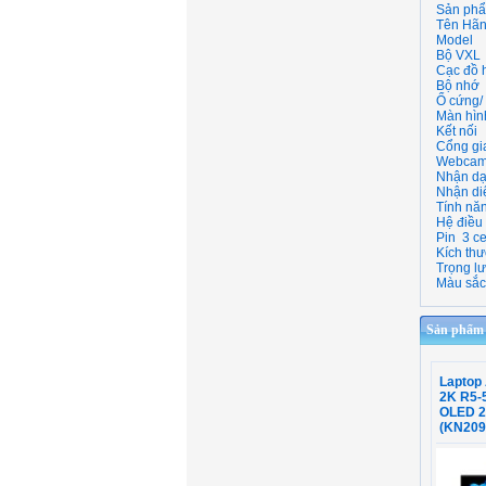
Sản phâ
Tên Hã
Model
Bộ VXL
Cạc đồ 
Bộ nhớ
Ổ cứng/
Màn hìn
Kết nối
Cổng gia
Webca
Nhận da
Nhận di
Tính nă
Hệ điều
Pin
3 ce
Kích thư
Trọng l
Màu sắc/
Sản phẩm c
Laptop
2K R5-
OLED 2
(KN20