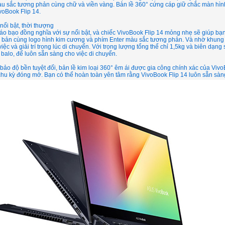
u sắc tương phản cùng chữ và viền vàng. Bản lề 360° cứng cáp giữ chắc màn hình
voBook Flip 14.
 nổi bật, thời thượng
táo bạo đồng nghĩa với sự nổi bật, và chiếc VivoBook Flip 14 mỏng nhẹ sẽ giúp bạn
 bản cùng logo hình kim cương và phím Enter màu sắc tương phản. Và nhờ khung 
việc và giải trí trong lúc di chuyển. Với trọng lượng tổng thể chỉ 1,5kg và biên dạn
balo, để luôn sẵn sàng cho việc di chuyển.
ảo độ bền tuyệt đối, bản lề kim loại 360° êm ái được gia công chính xác của Vivo
hu kỳ đóng mở. Bạn có thể hoàn toàn yên tâm rằng VivoBook Flip 14 luôn sẵn sàn