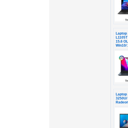
Laptop
L1105T
15.6 O
Win10/ 
Laptop
3250U/
Radeon/