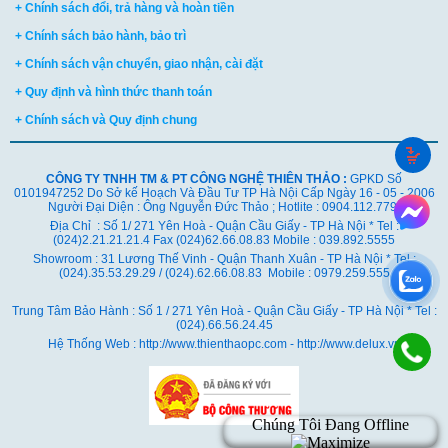
+ Chính sách đổi, trả hàng và hoàn tiền
+ Chính sách bảo hành, bảo trì
+ Chính sách vận chuyển, giao nhận, cài đặt
+ Quy định và hình thức thanh toán
+ Chính sách và Quy định chung
CÔNG TY TNHH TM & PT CÔNG NGHỆ THIÊN THẢO :
GPKD Số
0101947252 Do Sở kế Hoạch Và Đầu Tư TP Hà Nội Cấp Ngày 16 - 05 - 2006
Người Đại Diện : Ông Nguyễn Đức Thảo ; Hotlite : 0904.112.779
Địa Chỉ : Số 1/ 271 Yên Hoà - Quận Cầu Giấy - TP Hà Nội * Tel :
(024)2.21.21.21.4 Fax (024)62.66.08.83 Mobile : 039.892.5555
Showroom : 31 Lương Thế Vinh - Quận Thanh Xuân - TP Hà Nội *
Tel :
(024).35.53.29.29 / (024).62.66.08.83 Mobile : 0979.259.555
Trung Tâm Bảo Hành : Số 1 / 271 Yên Hoà - Quận Cầu Giấy - TP Hà Nội * Tel :
(024).66.56.24.45
Hệ Thống Web : http://www.thienthaopc.com - http://www.delux.vn