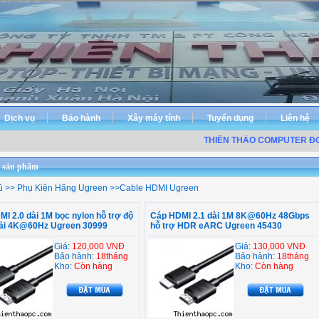
Dịch vụ
Bảo hành
Xây máy tính
Tuyển dụng
Liên hệ
THIÊN THẢO COMPUTER ĐƠN
 sản phẩm
ủ
>>
Phụ Kiện Hãng Ugreen
>>
Cable HDMI Ugreen
I 2.0 dài 1M bọc nylon hỗ trợ độ
Cáp HDMI 2.1 dài 1M 8K@60Hz 48Gbps
iải 4K@60Hz Ugreen 30999
hỗ trợ HDR eARC Ugreen 45430
Giá:
120,000 VNĐ
Giá:
130,000 VNĐ
Bảo hành:
18tháng
Bảo hành:
18tháng
Kho:
Còn hàng
Kho:
Còn hàng