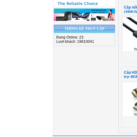
Cáp nối
chính 
THỐNG KÊ TRUY CẬP
Đang Online: 23
Lượt khách: 19810041
Cáp HD
trợ 4K