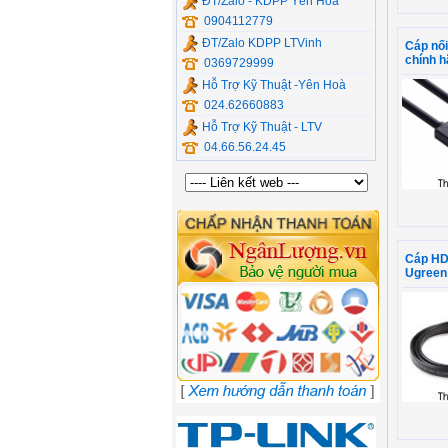
ĐT/Zalo - KDPP Yên Hòa
0904112779
ĐT/Zalo KDPP LTVinh
Cáp nối
chính 
0369729999
Hỗ Trợ Kỹ Thuật -Yên Hoà
024.62660883
Hỗ Trợ Kỹ Thuật - LTV
04.66.56.24.45
Cáp HD
Ugreen