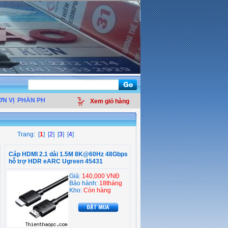
 VỊ
PHÂN PHỐI LINH KIỆN ĐIỆN TỬ MÁY TÍNH - THIẾT BỊ VĂN PHÒNG - GIẢI 
Xem giỏ hàng
Trang: [
1
] [
2
] [
3
] [
4
]
Cáp HDMI 2.1 dài 1.5M 8K@60Hz 48Gbps
hỗ trợ HDR eARC Ugreen 45431
Giá:
140,000 VNĐ
Bảo hành:
18tháng
Kho:
Còn hàng