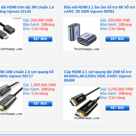
 dài HDMI tròn dài 3M chuẩn 1.4
Đầu nối HDMI 2.1 âm âm hỗ trợ 8K hỗ trợ
hãng Ugreen 10145
eARC 3D HDR Ugreen 90592
Giá:
200,000 VNĐ
Giá:
100,000 VNĐ
Bảo hành:
18tháng
Bảo hành:
18tháng
Kho:
Còn hàng
Kho:
Còn hàng
MI 10M chuẩn 2.0 sợi quang hỗ
Cáp HDMI 2.1 sợi quang dài 20M hỗ trợ
/60Hz Ugreen 50717
8K/60Hz,4K/120Hz HDR, EARC Ugreen
80408
Giá:
1,450,000 VNĐ
Bảo hành:
18tháng
Giá:
3,250,000 VNĐ
Kho:
Còn hàng
Bảo hành:
18tháng
Kho:
Còn hàng