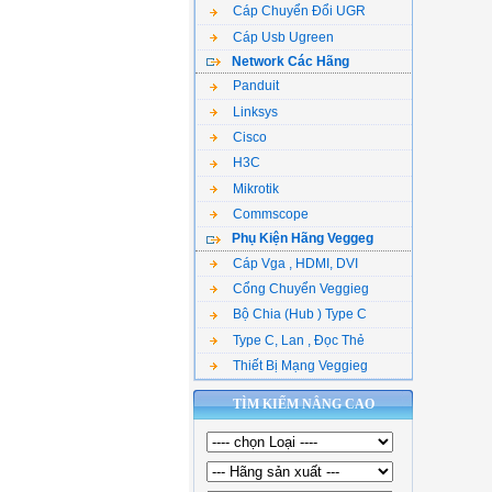
Cáp Chuyển Đổi UGR
Cáp Usb Ugreen
Network Các Hãng
Panduit
Linksys
Cisco
H3C
Mikrotik
Commscope
Phụ Kiện Hãng Veggeg
Cáp Vga , HDMI, DVI
Cổng Chuyển Veggieg
Bộ Chia (Hub ) Type C
Type C, Lan , Đọc Thẻ
Thiết Bị Mạng Veggieg
TÌM KIẾM NÂNG CAO