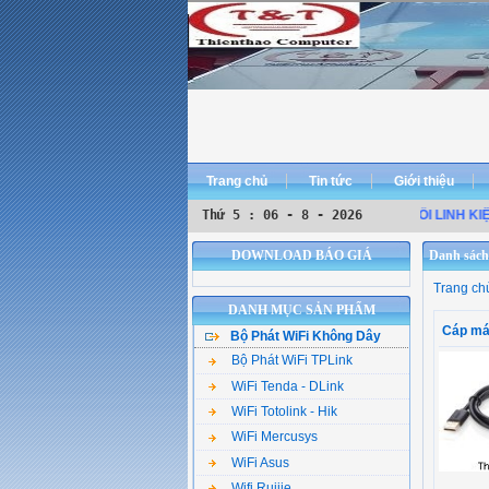
Trang chủ
Tin tức
Giới thiệu
THIÊN THẢO COMPUTER ĐƠN VỊ
Thứ 5 : 06 - 8 - 2026
PHÂN PHỐI LINH KIỆN ĐI
DOWNLOAD BÁO GIÁ
Danh sách
Trang ch
DANH MỤC SẢN PHẨM
Cáp má
Bộ Phát WiFi Không Dây
Bộ Phát WiFi TPLink
WiFi Tenda - DLink
WiFi Totolink - Hik
WiFi Mercusys
WiFi Asus
Wifi Ruijie