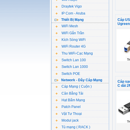
Draytek Vigo
IP Com - Aruba
Thiết Bị Mạng
Cáp US
Ugreen
WiFi Mesh
WiFi Gắn Trần
Kích Sóng WiFi
WiFi Router 4G
Thu WiFi-Cạc Mạng
Switch Lan 100
Switch Lan 1000
Switch POE
Network - Dây Cáp Mạng
Cáp sạ
C dài 
Cáp Mạng ( Cuộn )
Cân Bằng Tải
Hạt Bấm Mạng
Patch Panel
Vật Tư Thoại
Modul jack
Tủ mạng ( RACK )