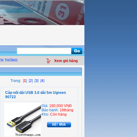
 THÔNG
Xem giỏ hàng
Trang: [
1
] [
2
] [
3
] [
4
]
Cáp nối dài USB 3.0 dài 5m Ugreen
90722
Giá:
180,000 VNĐ
Bảo hành:
18tháng
Kho:
Còn hàng