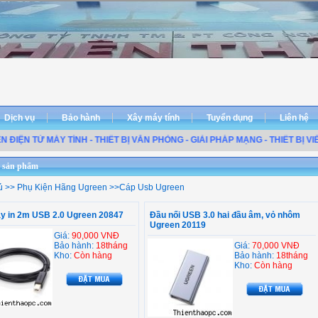
Dịch vụ
Bảo hành
Xây máy tính
Tuyển dụng
Liên hệ
ỆN TỬ MÁY TÍNH - THIẾT BỊ VĂN PHÒNG - GIẢI PHÁP MẠNG - THIẾT BỊ VIỄN
 sản phẩm
ủ
>>
Phụ Kiện Hãng Ugreen
>>
Cáp Usb Ugreen
y in 2m USB 2.0 Ugreen 20847
Đầu nối USB 3.0 hai đầu âm, vỏ nhôm
Ugreen 20119
Giá:
90,000 VNĐ
Bảo hành:
18tháng
Giá:
70,000 VNĐ
Kho:
Còn hàng
Bảo hành:
18tháng
Kho:
Còn hàng