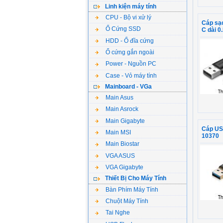
Linh kiện máy tính
CPU - Bộ vi xử lý
Cáp sạ
Ổ Cứng SSD
C dài 0
HDD - Ổ đĩa cứng
Ổ cứng gắn ngoài
Power - Nguồn PC
Case - Vỏ máy tính
Mainboard - VGa
Main Asus
Main Asrock
Main Gigabyte
Cáp USB
Main MSI
10370
Main Biostar
VGA ASUS
VGA Gigabyte
Thiết Bị Cho Máy Tính
Bàn Phím Máy Tính
Chuột Máy Tính
Tai Nghe