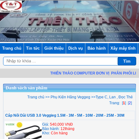
Trang chủ
Tin tức
Giới thiệu
Dịch vụ
Bảo hành
Xây máy tính
THIÊN THẢO COMPUTER ĐƠN VỊ
PHÂN PHỐI LINH K
Danh sách sản phẩm
Trang chủ
>>
Phụ Kiện Hãng Veggeg
>>
Type C, Lan , Đọc Thẻ
Trang: [
1
] [
2
]
Cáp Nối Dài USB 3.0 Veggieg 1.5M - 3M - 5M - 10M - 20M - 25M - 30M
Giá:
540,000 VNĐ
Bảo hành:
12tháng
Kho:
Còn hàng