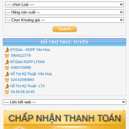
Phần Mềm Diệt Virut
Adapter Laptop
Bộ Chia (Hub ) Type C
H3C
Chia Usb Ugreen
Chuyển quang Video
Type C, Lan , Đọc Thẻ
Mikrotik
Hộp đựng ổ cứng
Dụng cụ thi công quang
Thiết Bị Mạng Veggieg
Commscope
Cáp Chuyển Đổi UGR
Chuyển quang hdmi
Cáp Usb Ugreen
HỖ TRỢ TRỰC TUYẾN
ĐT/Zalo - KDPP Yên Hòa
0904112779
ĐT/Zalo KDPP LTVinh
0369729999
Hỗ Trợ Kỹ Thuật -Yên Hoà
024.62660883
Hỗ Trợ Kỹ Thuật - LTV
04.66.56.24.45