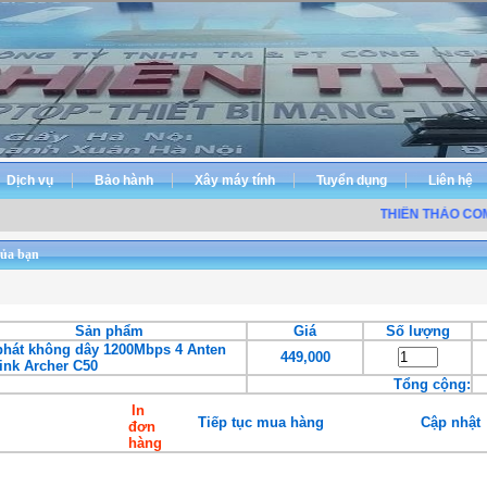
Dịch vụ
Bảo hành
Xây máy tính
Tuyển dụng
Liên hệ
THIÊN THẢO COM
ủa bạn
Sản phẩm
Giá
Số lượng
phát không dây 1200Mbps 4 Anten
449,000
ink Archer C50
Tổng cộng:
In
Tiếp tục mua hàng
Cập nhật
đơn
hàng