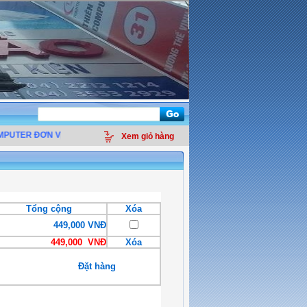
PUTER ĐƠN VỊ
PHÂN PHỐI LINH KIỆN ĐIỆN TỬ MÁY TÍNH - THIẾT BỊ VĂN PHÒ
Xem giỏ hàng
Tổng cộng
Xóa
449,000 VNĐ
449,000 VNĐ
Xóa
Đặt hàng