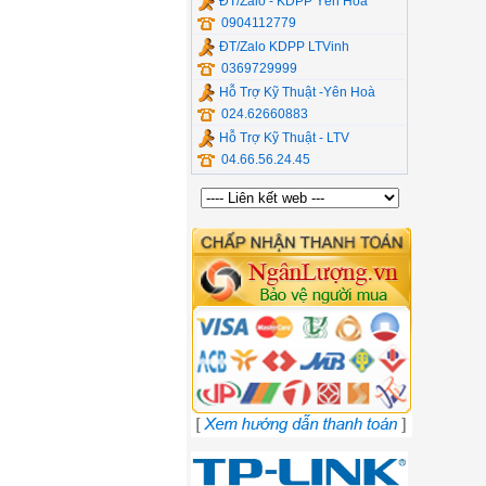
ĐT/Zalo - KDPP Yên Hòa
0904112779
ĐT/Zalo KDPP LTVinh
0369729999
Hỗ Trợ Kỹ Thuật -Yên Hoà
024.62660883
Hỗ Trợ Kỹ Thuật - LTV
04.66.56.24.45