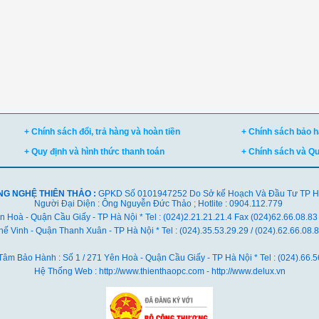
+ Chính sách đổi, trả hàng và hoàn tiền
+ Chính sách bảo hà
+ Quy định và hình thức thanh toán
+ Chính sách và Q
NG NGHỆ THIÊN THẢO :
GPKD Số 0101947252 Do Sở kế Hoạch Và Đầu Tư TP Hà 
Người Đại Diện : Ông Nguyễn Đức Thảo ; Hotlite : 0904.112.779
ên Hoà - Quận Cầu Giấy - TP Hà Nội * Tel : (024)2.21.21.21.4 Fax (024)62.66.08.83
ế Vinh - Quận Thanh Xuân - TP Hà Nội *
Tel : (024).35.53.29.29 / (024).62.66.08
Tâm Bảo Hành : Số 1 / 271 Yên Hoà - Quận Cầu Giấy - TP Hà Nội * Tel : (024).66.5
Hệ Thống Web : http://www.thienthaopc.com - http://www.delux.vn