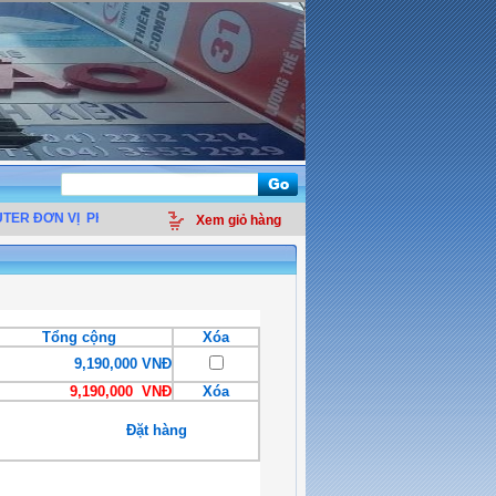
ER ĐƠN VỊ
PHÂN PHỐI LINH KIỆN ĐIỆN TỬ MÁY TÍNH - THIẾT BỊ VĂN PHÒNG 
Xem giỏ hàng
Tổng cộng
Xóa
9,190,000 VNĐ
9,190,000 VNĐ
Xóa
Đặt hàng