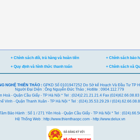
+ Chính sách đổi, trả hàng và hoàn tiền
+ Chính sách bảo hà
+ Quy định và hình thức thanh toán
+ Chính sách và Q
NG NGHỆ THIÊN THẢO :
GPKD Số 0101947252 Do Sở kế Hoạch Và Đầu Tư TP Hà 
Người Đại Diện : Ông Nguyễn Đức Thảo ; Hotlite : 0904.112.779
ên Hoà - Quận Cầu Giấy - TP Hà Nội * Tel : (024)2.21.21.21.4 Fax (024)62.66.08.83
ế Vinh - Quận Thanh Xuân - TP Hà Nội *
Tel : (024).35.53.29.29 / (024).62.66.08
Tâm Bảo Hành : Số 1 / 271 Yên Hoà - Quận Cầu Giấy - TP Hà Nội * Tel : (024).66.5
Hệ Thống Web : http://www.thienthaopc.com - http://www.delux.vn