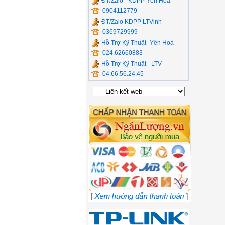
ĐT/Zalo - KDPP Yên Hòa
0904112779
ĐT/Zalo KDPP LTVinh
0369729999
Hỗ Trợ Kỹ Thuật -Yên Hoà
024.62660883
Hỗ Trợ Kỹ Thuật - LTV
04.66.56.24.45