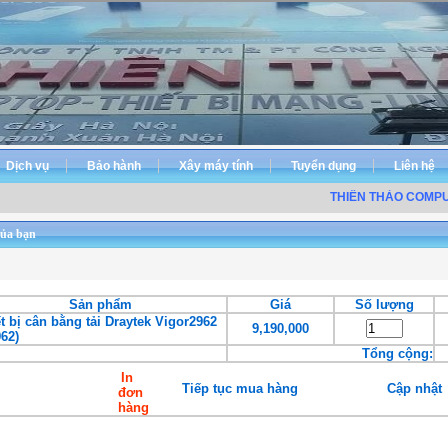
Dịch vụ
Bảo hành
Xây máy tính
Tuyển dụng
Liên hệ
THIÊN THẢO COMPUT
ủa bạn
Sản phẩm
Giá
Số lượng
t bị cân bằng tải Draytek Vigor2962
9,190,000
62)
Tổng cộng:
In
Tiếp tục mua hàng
Cập nhật
đơn
hàng