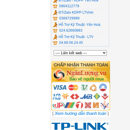
ĐT/Zalo - KDPP Yên Hòa
0904112779
ĐT/Zalo KDPP LTVinh
0369729999
Hỗ Trợ Kỹ Thuật -Yên Hoà
024.62660883
Hỗ Trợ Kỹ Thuật - LTV
04.66.56.24.45