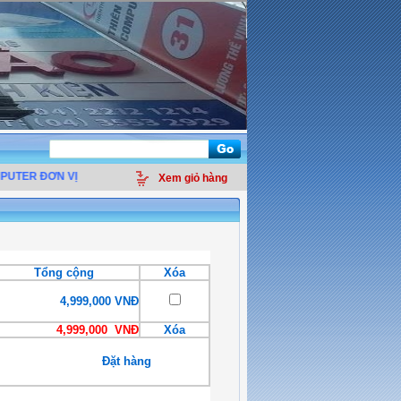
UTER ĐƠN VỊ
PHÂN PHỐI LINH KIỆN ĐIỆN TỬ MÁY TÍNH - THIẾT BỊ VĂN PHÒN
Xem giỏ hàng
Tổng cộng
Xóa
4,999,000 VNĐ
4,999,000 VNĐ
Xóa
Đặt hàng