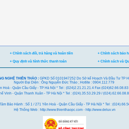
+ Chính sách đổi, trả hàng và hoàn tiền
+ Chính sách bảo hà
+ Quy định và hình thức thanh toán
+ Chính sách và Q
NG NGHỆ THIÊN THẢO :
GPKD Số 0101947252 Do Sở kế Hoạch Và Đầu Tư TP Hà 
Người Đại Diện : Ông Nguyễn Đức Thảo ; Hotlite : 0904.112.779
ên Hoà - Quận Cầu Giấy - TP Hà Nội * Tel : (024)2.21.21.21.4 Fax (024)62.66.08.83
ế Vinh - Quận Thanh Xuân - TP Hà Nội *
Tel : (024).35.53.29.29 / (024).62.66.08
Tâm Bảo Hành : Số 1 / 271 Yên Hoà - Quận Cầu Giấy - TP Hà Nội * Tel : (024).66.5
Hệ Thống Web : http://www.thienthaopc.com - http://www.delux.vn