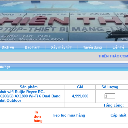
Dịch vụ
Bảo hành
Xây máy tính
Tuyển dụng
Liên hệ
THIÊN THẢO COMP
ủa bạn
Sản phẩm
Giá
Số lượng
hát wifi Ruijie Reyee RG-
6260(G) AX1800 Wi-Fi 6 Dual Band
4,999,000
abit Outdoor
Tổng cộng:
In
Tiếp tục mua hàng
Cập nhật
đơn
hàng