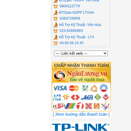
ĐT/Zalo - KDPP Yên Hòa
0904112779
ĐT/Zalo KDPP LTVinh
0369729999
Hỗ Trợ Kỹ Thuật -Yên Hoà
024.62660883
Hỗ Trợ Kỹ Thuật - LTV
04.66.56.24.45