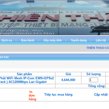
Dịch vụ
Bảo hành
Xây máy tính
Tuyển dụng
Liên hệ
THIÊN THẢO COM
ủa bạn
Sản phẩm
Giá
Số lượng
Phát WiFi Mesh IP-Com EW9+EP9x2
4,644,000
 Pack ) AC1200Mbps Lan Gigabit
Tổng cộng:
In
Tiếp tục mua hàng
Cập nhật
đơn
hàng