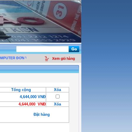
PUTER ĐƠN VỊ
PHÂN PHỐI LINH KIỆN ĐIỆN TỬ MÁY TÍNH - THIẾT BỊ VĂN PH
Xem giỏ hàng
Tổng cộng
Xóa
4,644,000 VNĐ
4,644,000 VNĐ
Xóa
Đặt hàng