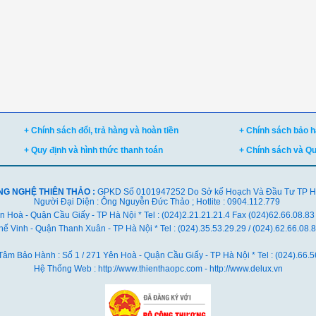
+ Chính sách đổi, trả hàng và hoàn tiền
+ Chính sách bảo hà
+ Quy định và hình thức thanh toán
+ Chính sách và Q
NG NGHỆ THIÊN THẢO :
GPKD Số 0101947252 Do Sở kế Hoạch Và Đầu Tư TP Hà 
Người Đại Diện : Ông Nguyễn Đức Thảo ; Hotlite : 0904.112.779
ên Hoà - Quận Cầu Giấy - TP Hà Nội * Tel : (024)2.21.21.21.4 Fax (024)62.66.08.83
ế Vinh - Quận Thanh Xuân - TP Hà Nội *
Tel : (024).35.53.29.29 / (024).62.66.08
Tâm Bảo Hành : Số 1 / 271 Yên Hoà - Quận Cầu Giấy - TP Hà Nội * Tel : (024).66.5
Hệ Thống Web : http://www.thienthaopc.com - http://www.delux.vn