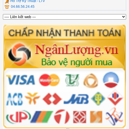
Hỗ Trợ Kỹ Thuật - LTV
04.66.56.24.45