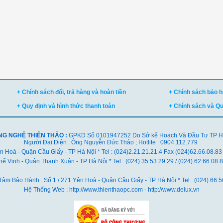
+ Chính sách đổi, trả hàng và hoàn tiền
+ Chính sách bảo hà
+ Quy định và hình thức thanh toán
+ Chính sách và Q
NG NGHỆ THIÊN THẢO :
GPKD Số 0101947252 Do Sở kế Hoạch Và Đầu Tư TP Hà 
Người Đại Diện : Ông Nguyễn Đức Thảo ; Hotlite : 0904.112.779
ên Hoà - Quận Cầu Giấy - TP Hà Nội * Tel : (024)2.21.21.21.4 Fax (024)62.66.08.83
ế Vinh - Quận Thanh Xuân - TP Hà Nội *
Tel : (024).35.53.29.29 / (024).62.66.08
Tâm Bảo Hành : Số 1 / 271 Yên Hoà - Quận Cầu Giấy - TP Hà Nội * Tel : (024).66.5
Hệ Thống Web : http://www.thienthaopc.com - http://www.delux.vn