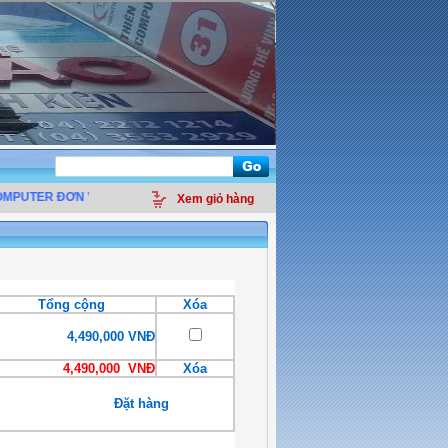
MPUTER ĐƠN VỊ
PHÂN PHỐI LINH KIỆN ĐIỆN TỬ MÁY TÍNH - THIẾT BỊ VĂN PH
Xem giỏ hàng
Tổng cộng
Xóa
4,490,000 VNĐ
4,490,000 VNĐ
Xóa
Đặt hàng