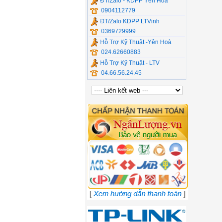
ĐT/Zalo - KDPP Yên Hòa
0904112779
ĐT/Zalo KDPP LTVinh
0369729999
Hỗ Trợ Kỹ Thuật -Yên Hoà
024.62660883
Hỗ Trợ Kỹ Thuật - LTV
04.66.56.24.45