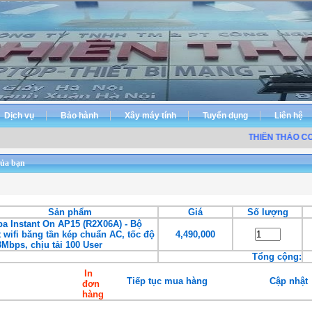
Dịch vụ
Bảo hành
Xây máy tính
Tuyển dụng
Liên hệ
THIÊN THẢO CO
ủa bạn
Sản phẩm
Giá
Số lượng
ba Instant On AP15 (R2X06A) - Bộ
 wifi băng tần kép chuẩn AC, tốc độ
4,490,000
Mbps, chịu tải 100 User
Tổng cộng:
In
Tiếp tục mua hàng
Cập nhật
đơn
hàng