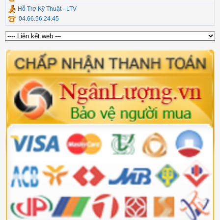
Hỗ Trợ Kỹ Thuật - LTV
04.66.56.24.45