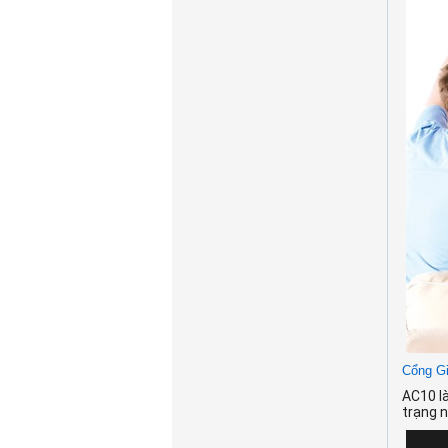
Cổng Gi
AC10 là
trạng 