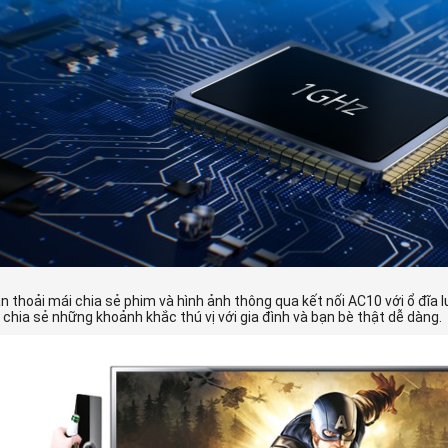
n thoải mái chia sẻ phim và hình ảnh thông qua kết nối AC10 với ổ đĩa l
chia sẻ những khoảnh khắc thú vị với gia đình và bạn bè thật dễ dàng.