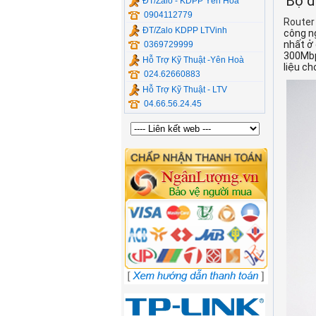
Bộ đ
ĐT/Zalo - KDPP Yên Hòa
0904112779
Router
ĐT/Zalo KDPP LTVinh
công n
nhất ở 
0369729999
300Mbp
Hỗ Trợ Kỹ Thuật -Yên Hoà
liệu ch
024.62660883
Hỗ Trợ Kỹ Thuật - LTV
04.66.56.24.45