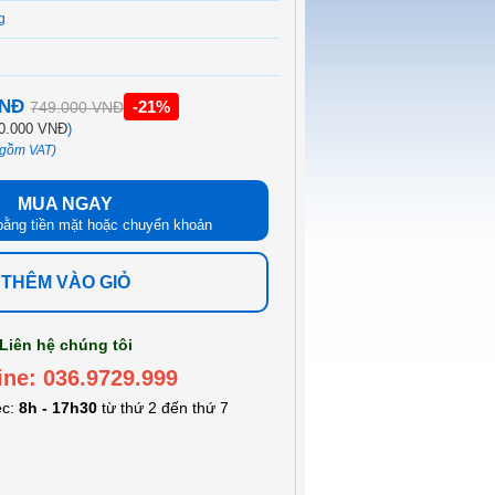
g
VNĐ
-21%
749.000 VNĐ
0.000 VNĐ
)
 gồm VAT)
MUA NGAY
bằng tiền mặt hoặc chuyển khoản
THÊM VÀO GIỎ
Liên hệ chúng tôi
ine: 036.9729.999
ệc:
8h - 17h30
từ thứ 2 đến thứ 7