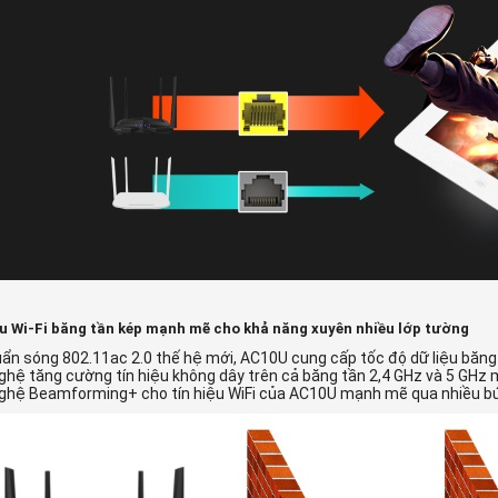
ệu Wi-Fi băng tần kép mạnh mẽ cho khả năng xuyên nhiều lớp tường
uẩn sóng 802.11ac 2.0 thế hệ mới, AC10U cung cấp tốc độ dữ liệu băng
ghệ tăng cường tín hiệu không dây trên cả băng tần 2,4 GHz và 5 GHz 
ghệ Beamforming+ cho tín hiệu WiFi của AC10U mạnh mẽ qua nhiều b