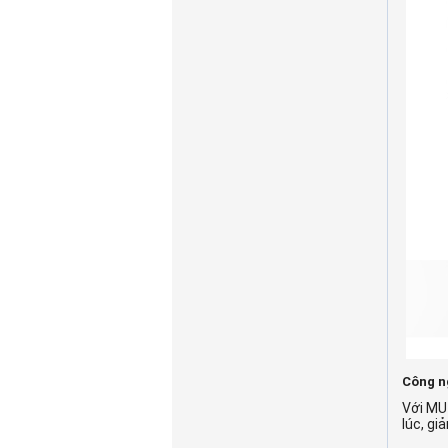
Công n
Với MU-
lúc, gi