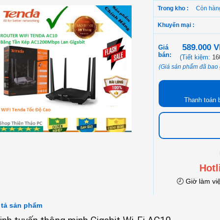
Trong kho :
Còn hàn
Khuyến mại :
589.000 
Giá
bán:
(Tiết kiệm:
16
(Giá sản phẩm đã bao
Thanh toán 
Hotl
🕗 Giờ làm vi
 tả sản phẩm