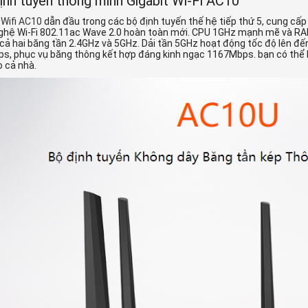
ịnh tuyến thông minh Gigabit Wi-Fi AC10
 Wifi AC10
dẫn đầu trong các bộ định tuyến thế hệ tiếp thứ 5, cung cấp
ghệ Wi-Fi 802.11ac Wave 2.0 hoàn toàn mới. CPU 1GHz mạnh mẽ và R
cả hai băng tần 2.4GHz và 5GHz. Dải tần 5GHz hoạt động tốc độ lên đế
s, phục vụ băng thông kết hợp đáng kinh ngạc 1167Mbps. bạn có thể 
o cả nhà.