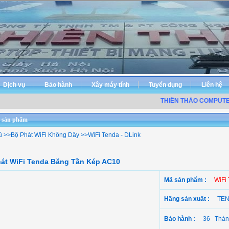
Dịch vụ
Bảo hành
Xây máy tính
Tuyển dụng
Liên hệ
THIÊN THẢO COMPUTER ĐƠ
 sản phẩm
ủ
>>
Bộ Phát WiFi Không Dây
>>
WiFi Tenda - DLink
át WiFi Tenda Băng Tần Kép AC10
Mã sản phẩm :
WiFi
Hãng sản xuất :
TE
Bảo hành :
36 Thán