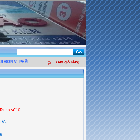
N VỊ
PHÂN PHỐI LINH KIỆN ĐIỆN TỬ MÁY TÍNH - THIẾT BỊ VĂN PHÒNG - GIẢI
Xem giỏ hàng
 Tenda AC10
NDA
g