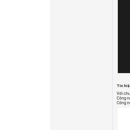
Tín hi
Với ch
Công n
Công n