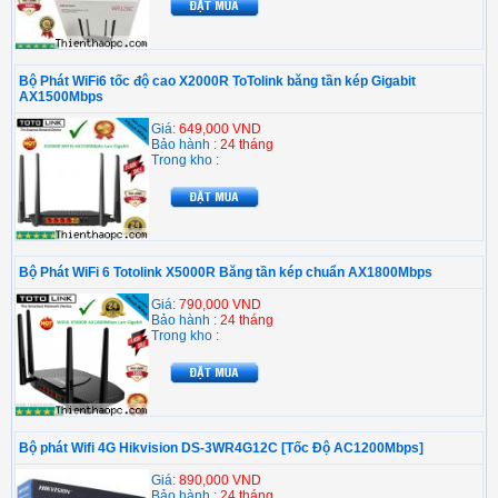
Bộ Phát WiFi6 tốc độ cao X2000R ToTolink băng tần kép Gigabit
AX1500Mbps
Giá:
649,000 VND
Bảo hành :
24 tháng
Trong kho :
Bộ Phát WiFi 6 Totolink X5000R Băng tần kép chuẩn AX1800Mbps
Giá:
790,000 VND
Bảo hành :
24 tháng
Trong kho :
Bộ phát Wifi 4G Hikvision DS-3WR4G12C [Tốc Độ AC1200Mbps]
Giá:
890,000 VND
Bảo hành :
24 tháng