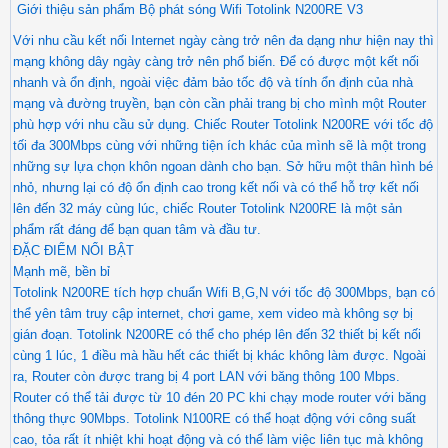
Giới thiệu sản phẩm Bộ phát sóng Wifi Totolink N200RE V3
Với nhu cầu kết nối Internet ngày càng trở nên đa dạng như hiện nay thì
mạng không dây ngày càng trở nên phổ biến. Để có được một kết nối
nhanh và ổn định, ngoài việc đảm bảo tốc độ và tính ổn định của nhà
mạng và đường truyền, bạn còn cần phải trang bị cho mình một Router
phù hợp với nhu cầu sử dụng. Chiếc Router Totolink N200RE với tốc độ
tối đa 300Mbps cùng với những tiện ích khác của mình sẽ là một trong
những sự lựa chọn khôn ngoan dành cho bạn. Sở hữu một thân hình bé
nhỏ, nhưng lại có độ ổn định cao trong kết nối và có thể hỗ trợ kết nối
lên đến 32 máy cùng lúc, chiếc Router Totolink N200RE là một sản
phẩm rất đáng để bạn quan tâm và đầu tư.
ĐẶC ĐIỂM NỔI BẬT
Mạnh mẽ, bền bỉ
Totolink N200RE tích hợp chuẩn Wifi B,G,N với tốc độ 300Mbps, bạn có
thể yên tâm truy cập internet, chơi game, xem video mà không sợ bị
gián đoạn. Totolink N200RE có thể cho phép lên đến 32 thiết bị kết nối
cùng 1 lúc, 1 điều mà hầu hết các thiết bị khác không làm được. Ngoài
ra, Router còn được trang bị 4 port LAN với băng thông 100 Mbps.
Router có thể tải được từ 10 đén 20 PC khi chạy mode router với băng
thông thực 90Mbps. Totolink N100RE có thể hoạt động với công suất
cao, tỏa rất ít nhiệt khi hoạt động và có thể làm việc liên tục mà không