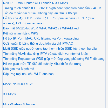
N200RE - Mini Router Wi-Fi chuẩn N 300Mbps
Tương thích chuẩn IEEE 802.11n/g/b hoạt động trên băng tần 2.4GHz
Tốc độ truyền tải dữ liệu không dây lên đến 300Mbps
Hỗ trợ chế độ DHCP, Static IP, PPPoE(dual access), PPTP (dual
access), L2TP (dual access)
Bảo mật 64/128-bit WEP, WPA, WPA2 và WPA-Mixed
Kết nối nhanh bằng WPS
Hỗ trợ IP, Port, MAC, URL filtering và Port Forwarding
QoS: quản lý băng thông dựa trên địa chỉ IP/MAC
Multi-SSID giúp người dung tạo them nhiều SSID tùy theo nhu cầu
Tính năng VLAN đáp ứng IPTV và các dịch vụ Internet khác
Tính năng Repeater và WDS giúp mở rộng vùng phủ sóng Wi-Fi dễ dàng
Hỗ trợ giao thức TR-069 để quản lý điều khiển tập trung
Nhỏ gọn mà Mạnh mẽ
Đáp ứng mọi nhu cầu Wi-Fi của bạn
Model No.N200RE-v3
300Mbps
Mini Wireless N Router