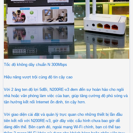
​​Tốc độ không dây chuẩn N 300Mbps
​Hiệu năng vượt trội cùng độ tin cậy cao
Với 2 ăng ten độ lợi 5dBi, N200RE-v3 đem đến sự hoàn hảo cho ngôi
nhà hoặc văn phòng làm việc của bạn, giúp tăng cường độ phủ sóng và
tận hưởng kết nối Internet ổn định, tin cậy hơn.
Với giao diện cài đặt và quản lý trực quan cho những thiết bị lần đầu
tiên kết nối với N200RE-v3, giờ đây việc cấu hình chưa bao giờ dễ
dàng đến thế. Bên cạnh đó, ngoài mạng Wi-Fi chính, bạn có thể tạo