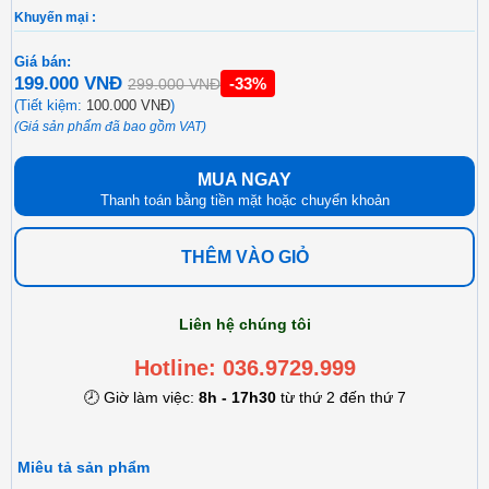
Khuyến mại :
Giá bán:
199.000 VNĐ
-33%
299.000 VNĐ
(Tiết kiệm:
100.000 VNĐ
)
(Giá sản phẩm đã bao gồm VAT)
MUA NGAY
Thanh toán bằng tiền mặt hoặc chuyển khoản
THÊM VÀO GIỎ
Liên hệ chúng tôi
Hotline: 036.9729.999
🕗 Giờ làm việc:
8h - 17h30
từ thứ 2 đến thứ 7
Miêu tả sản phẩm