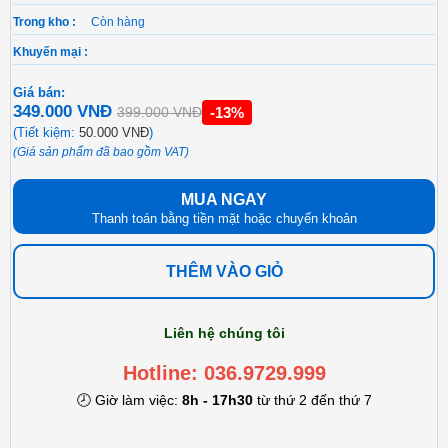
Trong kho :
Còn hàng
Khuyến mại :
Giá bán:
349.000 VNĐ
-13%
399.000 VNĐ
(Tiết kiệm:
50.000 VNĐ
)
(Giá sản phẩm đã bao gồm VAT)
MUA NGAY
Thanh toán bằng tiền mặt hoặc chuyển khoản
THÊM VÀO GIỎ
Liên hệ chúng tôi
Hotline: 036.9729.999
🕗 Giờ làm việc:
8h - 17h30
từ thứ 2 đến thứ 7