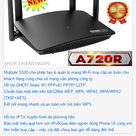
Multiple SSID cho phép tạo & quản lý mạng Wi-Fi truy cập an toàn cho
khách hàng cùng chia sẻ mạng văn phòng công ty
Hỗ trợ DHCP/ Static IP/ PPPoE/ PPTP/ L2TP
Chuẩn bảo mật tiên tiến 64/128bit WEP, WPA, WPA2, WPA/WPA2
(TKIP+AES)
Kết nối mạng nhanh và an toàn với nút bấm WPS
Hỗ trợ IPTV truyền hình đa phương tiện
Bảo mật hiệu quả hơn với IPv6Giao diện người dùng Phone UI cùng với
tên miền truy cập – việc cài đặt chưa bao giờ dễ dàng đến thế