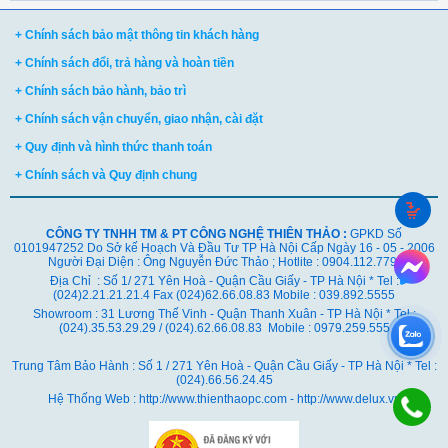
+ Chính sách bảo mật thông tin khách hàng
+ Chính sách đổi, trả hàng và hoàn tiền
+ Chính sách bảo hành, bảo trì
+ Chính sách vận chuyển, giao nhận, cài đặt
+ Quy định và hình thức thanh toán
+ Chính sách và Quy định chung
CÔNG TY TNHH TM & PT CÔNG NGHỆ THIÊN THẢO :
GPKD Số
0101947252 Do Sở kế Hoạch Và Đầu Tư TP Hà Nội Cấp Ngày 16 - 05 - 2006
Người Đại Diện : Ông Nguyễn Đức Thảo ; Hotlite : 0904.112.779
Địa Chỉ : Số 1/ 271 Yên Hoà - Quận Cầu Giấy - TP Hà Nội * Tel :
(024)2.21.21.21.4 Fax (024)62.66.08.83 Mobile : 039.892.5555
Showroom : 31 Lương Thế Vinh - Quận Thanh Xuân - TP Hà Nội *
Tel :
(024).35.53.29.29 / (024).62.66.08.83 Mobile : 0979.259.555
Trung Tâm Bảo Hành : Số 1 / 271 Yên Hoà - Quận Cầu Giấy - TP Hà Nội * Tel :
(024).66.56.24.45
Hệ Thống Web : http://www.thienthaopc.com - http://www.delux.vn