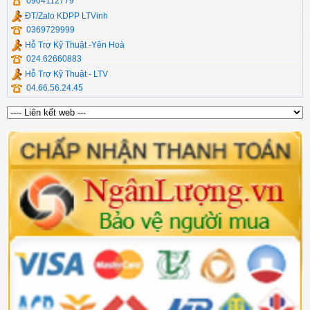
0904112779
ĐT/Zalo KDPP LTVinh
0369729999
Hỗ Trợ Kỹ Thuật -Yên Hoà
024.62660883
Hỗ Trợ Kỹ Thuật - LTV
04.66.56.24.45