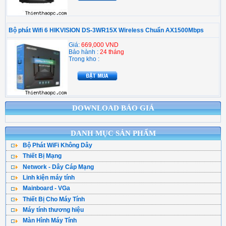
Bộ phát Wifi 6 HIKVISION DS-3WR15X Wireless Chuẩn AX1500Mbps
Giá:
669,000 VND
Bảo hành :
24 tháng
Trong kho :
DOWNLOAD BÁO GIÁ
DANH MỤC SẢN PHẨM
Bộ Phát WiFi Không Dây
Thiết Bị Mạng
Bộ Phát WiFi TPLink
Network - Dây Cáp Mạng
WiFi Mesh
WiFi Tenda - DLink
Linh kiện máy tính
Cáp Mạng ( Cuộn )
WiFi Gắn Trần
WiFi Totolink - Hik
Mainboard - VGa
CPU - Bộ vi xử lý
Cân Bằng Tải
Kích Sóng WiFi
WiFi Mercusys
Thiết Bị Cho Máy Tính
Main Asus
Ổ Cứng SSD
Hạt Bấm Mạng
WiFi Router 4G
WiFi Asus
Máy tính thương hiệu
Bàn Phím Máy Tính
Main Asrock
HDD - Ổ đĩa cứng
Patch Panel
Thu WiFi-Cạc Mạng
Wifi Ruijie
Màn Hình Máy Tính
Máy Tính Dell
Chuột Máy Tính
Main Gigabyte
Ổ cứng gắn ngoài
Vật Tư Thoại