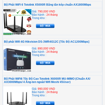
Bộ Phát WiFi 6 Totolink X5000R Băng tần kép chuẩn AX1800Mbps
Giá:
790,000 VND
Bảo hành :
24 tháng
Trong kho :
Bộ phát Wifi 4G Hikvision DS-3WR4G12C [Tốc Độ AC1200Mbps]
Giá:
890,000 VND
Bảo hành :
24 tháng
Trong kho :
Bộ Phát WiFi6 Tốc Độ Cao Totolink X6000R MU-MIMO (Chuẩn AX/
AX3000Mbps/ 4 Ăng-ten ngoài/ Wifi Mesh/ 45User)
Giá:
990,000 VND
Bảo hành :
24 tháng
Trong kho :