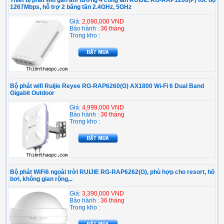
Thiết bị phát wifi gắn âm tường 4 cổng lan RUIJIE RG-RAP1200(P) tốc độ
1267Mbps, hỗ trợ 2 băng tần 2.4GHz, 5GHz
Giá:
2,090,000 VND
Bảo hành :
36 tháng
Trong kho :
Bộ phát wifi Ruijie Reyee RG-RAP6260(G) AX1800 Wi-Fi 6 Dual Band
Gigabit Outdoor
Giá:
4,999,000 VND
Bảo hành :
36 tháng
Trong kho :
Bộ phát WiFi6 ngoài trời RUIJIE RG-RAP6262(G), phù hợp cho resort, hồ
bơi, không gian rộng,..
Giá:
3,390,000 VND
Bảo hành :
36 tháng
Trong kho :