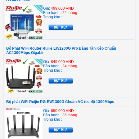
Giá:
499,000 VND
Bảo hành :
24 tháng
Trong kho :
Bộ Phát WiFi Router Ruijie EW1200G Pro Băng Tần Kép Chuẩn
AC1300Mbps Gigabit
Giá:
849,000 VND
Bảo hành :
24 tháng
Trong kho :
Bộ phát WiFi Ruijie RG-EW1300G Chuẩn AC tốc độ 1300Mbps
Giá:
690,000 VND
Bảo hành :
36 tháng
Trong kho :