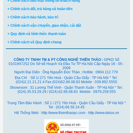
+ Chính sách bảo mật thông tin khách hàng
+ Chính sách đổi, trả hàng và hoàn tiền
+ Chính sách bảo hành, bảo trì
+ Chính sách vận chuyển, giao nhận, cài đặt
+ Quy định và hình thức thanh toán
+ Chính sách và Quy định chung
CÔNG TY TNHH TM & PT CÔNG NGHỆ THIÊN THẢO :
GPKD Số
0101947252 Do Sở kế Hoạch Và Đầu Tư TP Hà Nội Cấp Ngày 16 - 05 -
2006
Người Đại Diện : Ông Nguyễn Đức Thảo ; Hotlite : 0904.112.779
Địa Chỉ : Số 1/ 271 Yên Hoà - Quận Cầu Giấy - TP Hà Nội * Tel :
(024)2.21.21.21.4 Fax (024)62.66.08.83 Mobile : 039.892.5555
Showroom : 31 Lương Thế Vinh - Quận Thanh Xuân - TP Hà Nội *
Tel :
(024).35.53.29.29 / (024).62.66.08.83 Mobile : 0979.259.555
Trung Tâm Bảo Hành : Số 1 / 271 Yên Hoà - Quận Cầu Giấy - TP Hà Nội *
Tel : (024).66.56.24.45
Hệ Thống Web : http://www.thienthaopc.com - http://www.delux.vn