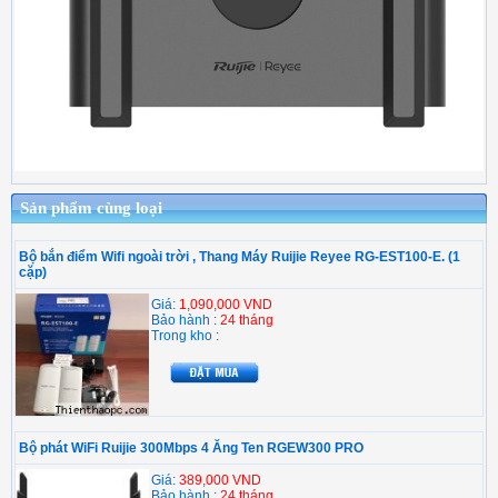
Sản phẩm cùng loại
Bộ bắn điểm Wifi ngoài trời , Thang Máy Ruijie Reyee RG-EST100-E. (1
cặp)
Giá:
1,090,000 VND
Bảo hành :
24 tháng
Trong kho :
Bộ phát WiFi Ruijie 300Mbps 4 Ăng Ten RGEW300 PRO
Giá:
389,000 VND
Bảo hành :
24 tháng