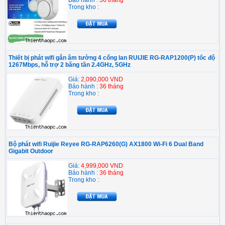
Trong kho :
Thiết bị phát wifi gắn âm tường 4 cổng lan RUIJIE RG-RAP1200(P) tốc độ
1267Mbps, hỗ trợ 2 băng tần 2.4GHz, 5GHz
Giá:
2,090,000 VND
Bảo hành :
36 tháng
Trong kho :
Bộ phát wifi Ruijie Reyee RG-RAP6260(G) AX1800 Wi-Fi 6 Dual Band
Gigabit Outdoor
Giá:
4,999,000 VND
Bảo hành :
36 tháng
Trong kho :