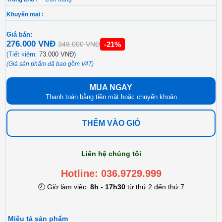
Khuyến mại :
Giá bán:
276.000 VNĐ
-21%
349.000 VNĐ
(Tiết kiệm:
73.000 VNĐ
)
(Giá sản phẩm đã bao gồm VAT)
MUA NGAY
Thanh toán bằng tiền mặt hoặc chuyển khoản
THÊM VÀO GIỎ
Liên hệ chúng tôi
Hotline: 036.9729.999
🕗 Giờ làm việc:
8h - 17h30
từ thứ 2 đến thứ 7
Miêu tả sản phẩm