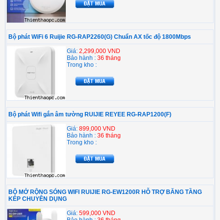
Bộ phát WiFi 6 Ruijie RG-RAP2260(G) Chuẩn AX tốc độ 1800Mbps
Giá:
2,299,000 VND
Bảo hành :
36 tháng
Trong kho :
Bộ phát Wifi gắn âm tường RUIJIE REYEE RG-RAP1200(F)
Giá:
899,000 VND
Bảo hành :
36 tháng
Trong kho :
BỘ MỞ RỘNG SÓNG WIFI RUIJIE RG-EW1200R HỖ TRỢ BĂNG TẦNG
KÉP CHUYÊN DỤNG
Giá:
599,000 VND
Bảo hành :
36 tháng