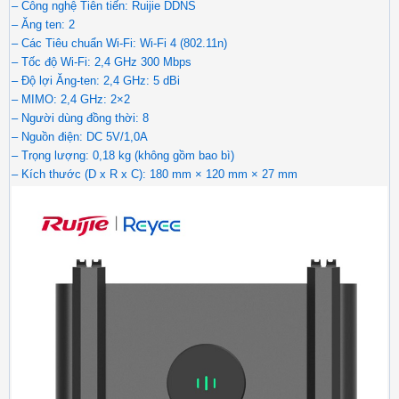
– Công nghệ Tiên tiến: Ruijie DDNS
– Ăng ten: 2
– Các Tiêu chuẩn Wi-Fi: Wi-Fi 4 (802.11n)
– Tốc độ Wi-Fi: 2,4 GHz 300 Mbps
– Độ lợi Ăng-ten: 2,4 GHz: 5 dBi
– MIMO: 2,4 GHz: 2×2
– Người dùng đồng thời: 8
– Nguồn điện: DC 5V/1,0A
– Trọng lượng: 0,18 kg (không gồm bao bì)
– Kích thước (D x R x C): 180 mm × 120 mm × 27 mm