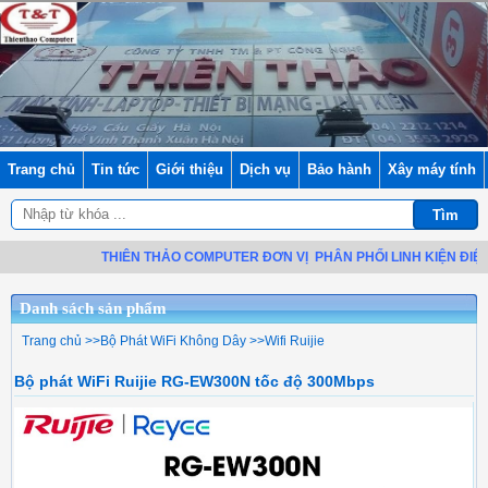
Trang chủ
Tin tức
Giới thiệu
Dịch vụ
Bảo hành
Xây máy tính
THIÊN THẢO COMPUTER ĐƠN VỊ
PHÂN PHỐI LINH KIỆN ĐIỆN TỬ
Danh sách sản phẩm
Trang chủ
>>
Bộ Phát WiFi Không Dây
>>
Wifi Ruijie
Bộ phát WiFi Ruijie RG-EW300N tốc độ 300Mbps