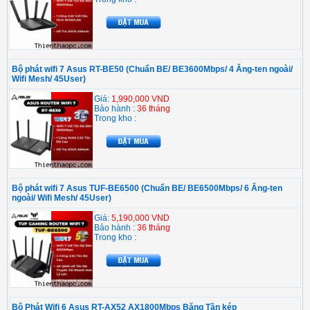
Bộ phát wifi 7 Asus RT-BE50 (Chuẩn BE/ BE3600Mbps/ 4 Ăng-ten ngoài/
Wifi Mesh/ 45User)
Giá:
1,990,000 VND
Bảo hành :
36 tháng
Trong kho :
Bộ phát wifi 7 Asus TUF-BE6500 (Chuẩn BE/ BE6500Mbps/ 6 Ăng-ten
ngoài/ Wifi Mesh/ 45User)
Giá:
5,190,000 VND
Bảo hành :
36 tháng
Trong kho :
Bộ Phát Wifi 6 Asus RT-AX52 AX1800Mbps Băng Tần kép