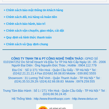
+ Chính sách bảo mật thông tin khách hàng
+ Chính sách đổi, trả hàng và hoàn tiền
+ Chính sách bảo hành, bảo trì
+ Chính sách vận chuyển, giao nhận, cài đặt
+ Quy định và hình thức thanh toán
+ Chính sách và Quy định chung
CÔNG TY TNHH TM & PT CÔNG NGHỆ THIÊN THẢO :
GPKD Số
0101947252 Do Sở kế Hoạch Và Đầu Tư TP Hà Nội Cấp Ngày 16 - 05 - 2006
Người Đại Diện : Ông Nguyễn Đức Thảo ; Hotlite : 0904.112.779
Địa Chỉ : Số 1/ 271 Yên Hoà - Quận Cầu Giấy - TP Hà Nội * Tel :
(024)2.21.21.21.4 Fax (024)62.66.08.83 Mobile : 039.892.5555
Showroom : 31 Lương Thế Vinh - Quận Thanh Xuân - TP Hà Nội *
Tel :
(024).35.53.29.29 / (024).62.66.08.83 Mobile : 0979.259.555
Trung Tâm Bảo Hành : Số 1 / 271 Yên Hoà - Quận Cầu Giấy - TP Hà Nội * Tel :
(024).66.56.24.45
Hệ Thống Web : http://www.thienthaopc.com - http://www.delux.vn