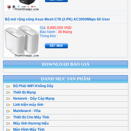
Bộ mở rộng sóng Asus Mesh CT8 (2-PK) AC3000Mbps 60 User
Giá:
8,890,000 VND
Bảo hành :
36 tháng
Trong kho :
DOWNLOAD BÁO GIÁ
DANH MỤC SẢN PHẨM
Bộ Phát WiFi Không Dây
Thiết Bị Mạng
Bộ Phát WiFi TPLink
Network - Dây Cáp Mạng
WiFi Mesh
WiFi Tenda - DLink
Linh kiện máy tính
Cáp Mạng ( Cuộn )
WiFi Gắn Trần
WiFi Totolink - Hik
Mainboard - VGa
CPU - Bộ vi xử lý
Cân Bằng Tải
Kích Sóng WiFi
WiFi Mercusys
Thiết Bị Cho Máy Tính
Main Asus
Ổ Cứng SSD
Hạt Bấm Mạng
WiFi Router 4G
WiFi Asus
Máy tính thương hiệu
Bàn Phím Máy Tính
Main Asrock
HDD - Ổ đĩa cứng
Patch Panel
Thu WiFi-Cạc Mạng
Wifi Ruijie
Màn Hình Máy Tính
Máy Tính Dell
Chuột Máy Tính