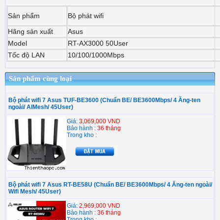
Sản phẩm
Bộ phát wifi
Hãng sản xuất
Asus
Model
RT-AX3000 50User
Tốc độ LAN
10/100/1000Mbps
Sản phẩm cùng loại
Bộ phát wifi 7 Asus TUF-BE3600 (Chuẩn BE/ BE3600Mbps/ 4 Ăng-ten
ngoài/ AIMesh/ 45User)
Giá:
3,069,000 VND
Bảo hành :
36 tháng
Trong kho :
Bộ phát wifi 7 Asus RT-BE58U (Chuẩn BE/ BE3600Mbps/ 4 Ăng-ten ngoài/
Wifi Mesh/ 45User)
Giá:
2,969,000 VND
Bảo hành :
36 tháng
Trong kho :