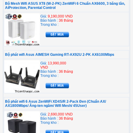
Bộ Mesh Wifi ASUS XT8 (W-2-PK) ZenWiFi 6 Chuẩn AX6600, 3 băng tần,
AiProtection, Parental Control
Giá:
9,190,000 VND
Bảo hành :
36 tháng
Trong kho :
Bộ phát wifi Asus AIMESH Gaming RT-AX92U 2-PK AX6100Mbps
Giá:
13,990,000
VND
Bảo hành :
36 tháng
Trong kho :
Bộ phát wifi 6 Asus ZenWiFi XD4S/R 2-Pack Đen (Chuẩn AX/
AX1800Mbps/ Ăng-ten ngầm/ Wifi Mesh/ 45User)
Giá:
2,690,000 VND
Bảo hành :
36 tháng
Trong kho :