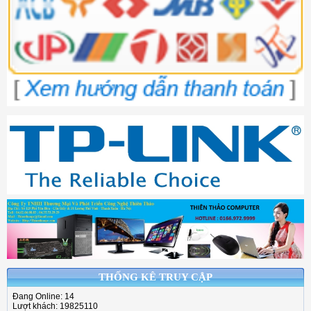
THỐNG KÊ TRUY CẬP
Đang Online: 14
Lượt khách: 19825110