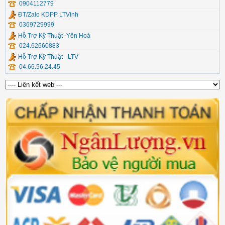
0904112779
ĐT/Zalo KDPP LTVinh
0369729999
Hỗ Trợ Kỹ Thuật -Yên Hoà
024.62660883
Hỗ Trợ Kỹ Thuật - LTV
04.66.56.24.45