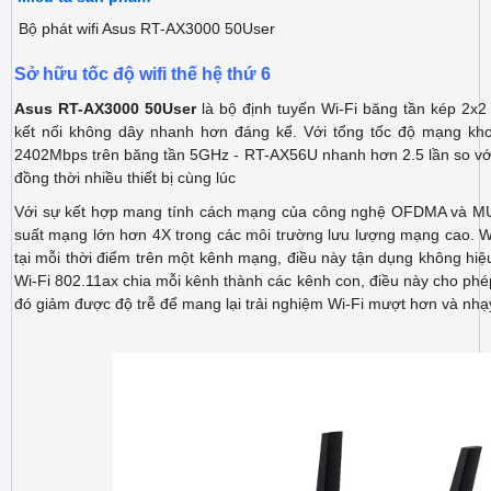
Bộ phát wifi Asus RT-AX3000 50User
Sở hữu tốc độ wifi thế hệ thứ 6
Asus RT-AX3000 50User
là bộ định tuyến Wi-Fi băng tần kép 2
kết nối không dây nhanh hơn đáng kể. Với tổng tốc độ mạng k
2402Mbps trên băng tần 5GHz - RT-AX56U nhanh hơn 2.5 lần so với 
đồng thời nhiều thiết bị cùng lúc
Với sự kết hợp mang tính cách mạng của công nghệ OFDMA và MU
suất mạng lớn hơn 4X trong các môi trường lưu lượng mạng cao. Wi-F
tại mỗi thời điểm trên một kênh mạng, điều này tận dụng không hi
Wi-Fi 802.11ax chia mỗi kênh thành các kênh con, điều này cho phép b
đó giảm được độ trễ để mang lại trải nghiệm Wi-Fi mượt hơn và 