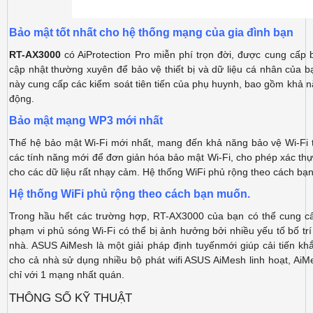
Bảo mật tốt nhất cho hệ thống mạng của gia đình bạn
RT-AX3000
có AiProtection Pro miễn phí trọn đời, được cung cấp
cập nhật thường xuyên để bảo vệ thiết bị và dữ liệu cá nhân của 
này cung cấp các kiểm soát tiên tiến của phụ huynh, bao gồm khả n
động.
Bảo mật mạng WP3 mới nhất
Thế hệ bảo mật Wi-Fi mới nhất, mang đến khả năng bảo vệ Wi-Fi
các tính năng mới để đơn giản hóa bảo mật Wi-Fi, cho phép xác t
cho các dữ liệu rất nhạy cảm. Hệ thống WiFi phủ rộng theo cách bạ
Hệ thống WiFi phủ rộng theo cách bạn muốn.
Trong hầu hết các trường hợp, RT-AX3000 của bạn có thể cung c
phạm vi phủ sóng Wi-Fi có thể bị ảnh hưởng bởi nhiều yếu tố bố trí
nhà. ASUS AiMesh là một giải pháp định tuyếnmới giúp cải tiến k
cho cả nhà sử dụng nhiều bộ phát wifi ASUS AiMesh linh hoạt, Ai
chỉ với 1 mạng nhất quán.
THÔNG SỐ KỸ THUẬT