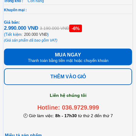
Trong kho :
Còn hàng
Khuyến mại :
Giá bán:
2.990.000 VNĐ
-6%
3.190.000 VNĐ
(Tiết kiệm:
200.000 VNĐ
)
(Giá sản phẩm đã bao gồm VAT)
MUA NGAY
Thanh toán bằng tiền mặt hoặc chuyển khoản
THÊM VÀO GIỎ
Liên hệ chúng tôi
Hotline: 036.9729.999
🕗 Giờ làm việc:
8h - 17h30
từ thứ 2 đến thứ 7
Miêu tả sản phẩm