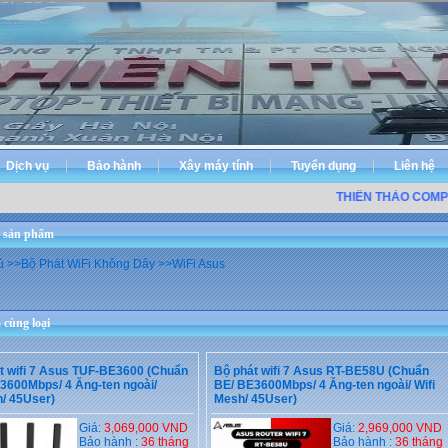
Dịch vụ
Bảo hành
Xây máy tính
Tuyển dụng
Liên hệ
THIÊN THẢO COMPUT
 sản phẩm
ủ
>>
Bộ Phát WiFi Không Dây
>>
WiFi Asus
cùng loại
t wifi 7 Asus TUF-BE3600 (Chuẩn
Bộ phát wifi 7 Asus RT-BE58U (Chuẩn
3600Mbps/ 4 Ăng-ten ngoài/
BE/ BE3600Mbps/ 4 Ăng-ten ngoài/ Wifi
/ 45User)
Mesh/ 45User)
Giá:
3,069,000 VND
Giá:
2,969,000 VND
Bảo hành :
36 tháng
Bảo hành :
36 tháng