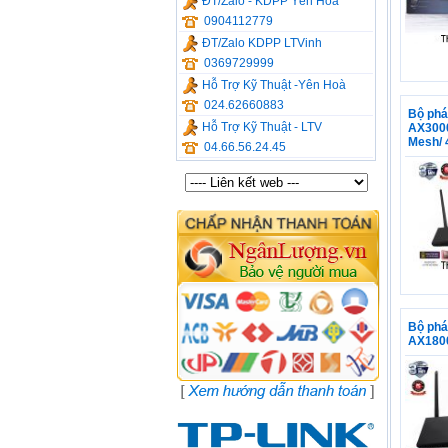
ĐT/Zalo - KDPP Yên Hòa
0904112779
ĐT/Zalo KDPP LTVinh
0369729999
Hỗ Trợ Kỹ Thuật -Yên Hoà
024.62660883
Bộ phá
Hỗ Trợ Kỹ Thuật - LTV
AX3000
Mesh/ 
04.66.56.24.45
Bộ phá
AX180