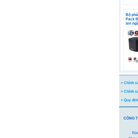
Bộ phá
Pack Đ
ten ng
+ Chính s
+ Chính s
+ Quy địn
CÔNG T
Địa