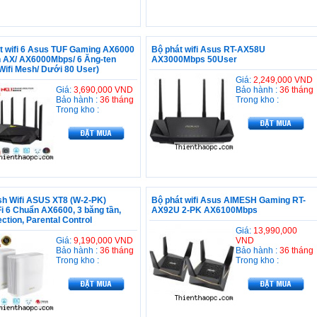
t wifi 6 Asus TUF Gaming AX6000
Bộ phát wifi Asus RT-AX58U
 AX/ AX6000Mbps/ 6 Ăng-ten
AX3000Mbps 50User
 Wifi Mesh/ Dưới 80 User)
Giá:
2,249,000 VND
Giá:
3,690,000 VND
Bảo hành :
36 tháng
Bảo hành :
36 tháng
Trong kho :
Trong kho :
h Wifi ASUS XT8 (W-2-PK)
Bộ phát wifi Asus AIMESH Gaming RT-
i 6 Chuẩn AX6600, 3 băng tần,
AX92U 2-PK AX6100Mbps
ction, Parental Control
Giá:
13,990,000
Giá:
9,190,000 VND
VND
Bảo hành :
36 tháng
Bảo hành :
36 tháng
Trong kho :
Trong kho :