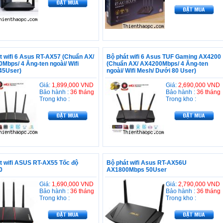
t wifi 6 Asus RT-AX57 (Chuẩn AX/
Bộ phát wifi 6 Asus TUF Gaming AX4200
Mbps/ 4 Ăng-ten ngoài/ Wifi
(Chuẩn AX/ AX4200Mbps/ 4 Ăng-ten
45User)
ngoài/ Wifi Mesh/ Dưới 80 User)
Giá:
1,899,000 VND
Giá:
2,690,000 VND
Bảo hành :
36 tháng
Bảo hành :
36 tháng
Trong kho :
Trong kho :
t wifi ASUS RT-AX55 Tốc độ
Bộ phát wifi Asus RT-AX56U
0
AX1800Mbps 50User
Giá:
1,690,000 VND
Giá:
2,790,000 VND
Bảo hành :
36 tháng
Bảo hành :
36 tháng
Trong kho :
Trong kho :