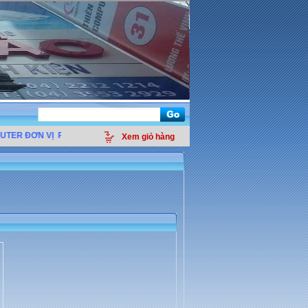
ER ĐƠN VỊ
PHÂN PHỐI LINH KIỆN ĐIỆN TỬ MÁY TÍNH - THIẾT BỊ VĂN PHÒNG 
Xem giỏ hàng