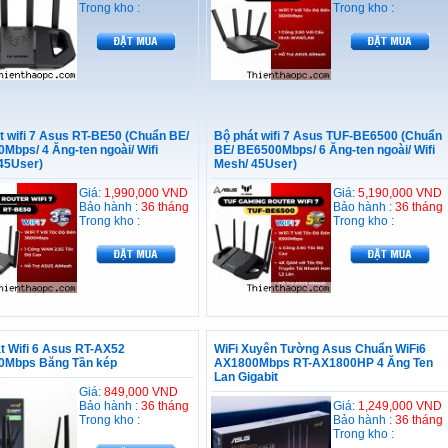
Trong kho :
Trong kho :
t wifi 7 Asus RT-BE50 (Chuẩn BE/
Bộ phát wifi 7 Asus TUF-BE6500 (Chuẩn
Mbps/ 4 Ăng-ten ngoài/ Wifi
BE/ BE6500Mbps/ 6 Ăng-ten ngoài/ Wifi
45User)
Mesh/ 45User)
Giá:
1,990,000 VND
Giá:
5,190,000 VND
Bảo hành :
36 tháng
Bảo hành :
36 tháng
Trong kho :
Trong kho :
t Wifi 6 Asus RT-AX52
WiFi Xuyên Tường Asus Chuẩn WiFi6
0Mbps Băng Tần kép
AX1800Mbps RT-AX1800HP 4 Ăng Ten
Lan Gigabit
Giá:
849,000 VND
Bảo hành :
36 tháng
Giá:
1,249,000 VND
Trong kho :
Bảo hành :
36 tháng
Trong kho :