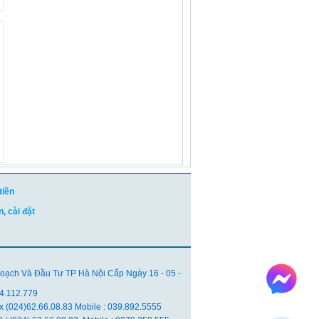
tiền
, cài đặt
ch Và Đầu Tư TP Hà Nội Cấp Ngày 16 - 05 -
04.112.779
ax (024)62.66.08.83 Mobile : 039.892.5555