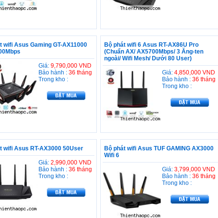
át wifi Asus Gaming GT-AX11000
Bộ phát wifi 6 Asus RT-AX86U Pro
00Mbps
(Chuẩn AX/ AX5700Mbps/ 3 Ăng-ten
ngoài/ Wifi Mesh/ Dưới 80 User)
Giá:
9,790,000 VND
Bảo hành :
36 tháng
Giá:
4,850,000 VND
Trong kho :
Bảo hành :
36 tháng
Trong kho :
át wifi Asus RT-AX3000 50User
Bộ phát wifi Asus TUF GAMING AX3000
Wifi 6
Giá:
2,990,000 VND
Bảo hành :
36 tháng
Giá:
3,799,000 VND
Trong kho :
Bảo hành :
36 tháng
Trong kho :