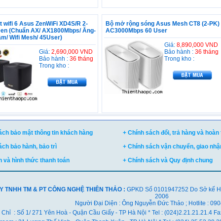
t wifi 6 Asus ZenWiFi XD4S/R 2-
Bộ mở rộng sóng Asus Mesh CT8 (2-PK)
en (Chuẩn AX/ AX1800Mbps/ Ăng-
AC3000Mbps 60 User
ầm/ Wifi Mesh/ 45User)
Giá:
8,890,000 VND
Giá:
2,690,000 VND
Bảo hành :
36 tháng
Bảo hành :
36 tháng
Trong kho :
Trong kho :
ách bảo mật thông tin khách hàng
+ Chính sách đổi, trả hàng và hoàn 
ách bảo hành, bảo trì
+ Chính sách vận chuyển, giao nhận
h và hình thức thanh toán
+ Chính sách và Quy định chung
Y TNHH TM & PT CÔNG NGHỆ THIÊN THẢO :
GPKD Số 0101947252 Do Sở kế Hoạ
2006
Người Đại Diện : Ông Nguyễn Đức Thảo ; Hotlite : 09
 Chỉ : Số 1/ 271 Yên Hoà - Quận Cầu Giấy - TP Hà Nội * Tel : (024)2.21.21.21.4 F