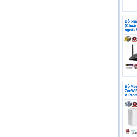
Bộ phá
(Chuẩn
ngoài/
Bộ Mes
ZenWiF
AiProte