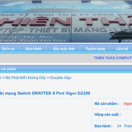
Dịch vụ
Bảo hành
Xây máy tính
Tuyển dụng
Liên hệ
THIÊN THẢO COMPUTER Đ
 sản phẩm
ủ
>>
Bộ Phát WiFi Không Dây
>>
Draytek Vigo
 bị mạng Switch DRAYTEK 8 Port Vigor G2100
Mã sản phẩm :
Vigo
Hãng sản xuất :
Bảo hành :
24 Thán