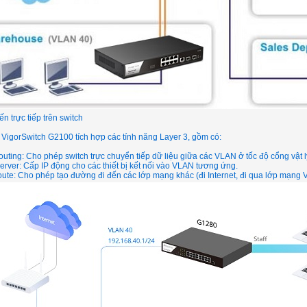
ến trực tiếp trên switch
VigorSwitch G2100 tích hợp các tính năng Layer 3, gồm có:
ting: Cho phép switch trực chuyển tiếp dữ liệu giữa các VLAN ở tốc độ cổng vật lý 
ver: Cấp IP động cho các thiết bị kết nối vào VLAN tương ứng.
oute: Cho phép tạo đường đi đến các lớp mạng khác (đi Internet, đi qua lớp mạng 