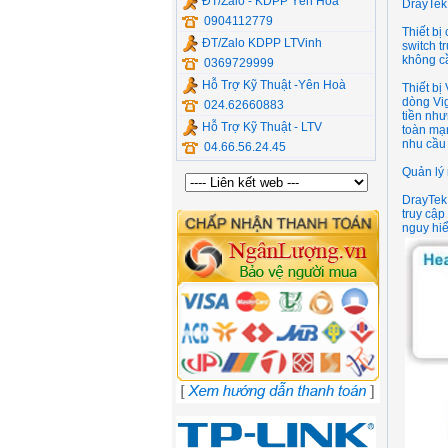
ĐT/Zalo - KDPP Yên Hòa
DrayTek
0904112779
Thiết bị
ĐT/Zalo KDPP LTVinh
switch 
không c
0369729999
Hỗ Trợ Kỹ Thuật -Yên Hoà
Thiết bị
dòng Vig
024.62660883
tiền như
Hỗ Trợ Kỹ Thuật - LTV
toàn mạn
nhu cầu
04.66.56.24.45
Quản lý
DrayTek 
truy cập
nguy hi