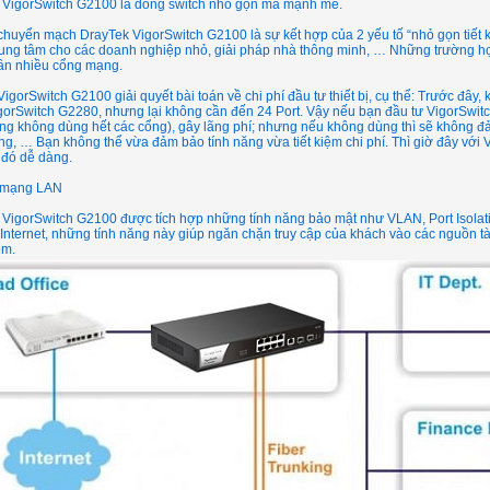
 VigorSwitch G2100 là dòng switch nhỏ gọn mà mạnh mẽ.
 chuyển mạch DrayTek VigorSwitch G2100 là sự kết hợp của 2 yếu tố “nhỏ gọn tiết
trung tâm cho các doanh nghiệp nhỏ, giải pháp nhà thông minh, … Những trường h
ần nhiều cổng mạng.
 VigorSwitch G2100 giải quyết bài toán về chi phí đầu tư thiết bị, cụ thể: Trước đây
orSwitch G2280, nhưng lại không cần đến 24 Port. Vậy nếu bạn đầu tư VigorSwitch
ng không dùng hết các cổng), gây lãng phí; nhưng nếu không dùng thì sẽ không đ
g, … Bạn không thể vừa đảm bảo tính năng vừa tiết kiệm chi phí. Thì giờ đây với 
 đó dễ dàng.
 mạng LAN
VigorSwitch G2100 được tích hợp những tính năng bảo mật như VLAN, Port Isolati
 Internet, những tính năng này giúp ngăn chặn truy cập của khách vào các nguồn t
ểm.