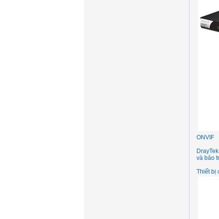
ONVIF
DrayTek
và bảo t
Thiết bị