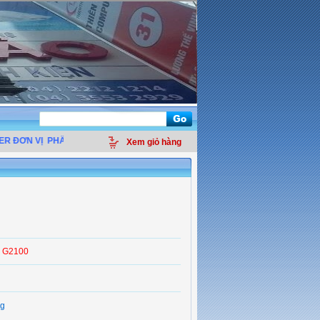
ƠN VỊ
PHÂN PHỐI LINH KIỆN ĐIỆN TỬ MÁY TÍNH - THIẾT BỊ VĂN PHÒNG - GIẢ
Xem giỏ hàng
r G2100
g