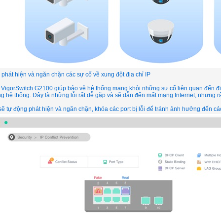
phát hiện và ngăn chặn các sự cố về xung đột địa chỉ IP
VigorSwitch G2100 giúp bảo vệ hệ thống mạng khỏi những sự cố liên quan đến địa c
g hệ thống. Đây là những lỗi rất dễ gặp và sẽ dẫn đến mất mạng Internet, nhưng r
 sẽ tự động phát hiện và ngăn chặn, khóa các port bị lỗi để tránh ảnh hưởng đến các 