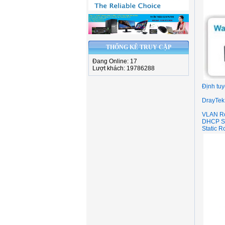
THỐNG KÊ TRUY CẬP
Đang Online: 17
Lượt khách: 19786288
Định tuy
DrayTek 
VLAN Rou
DHCP Ser
Static R