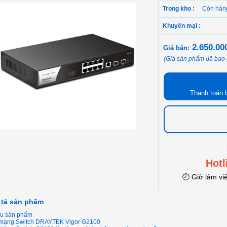
Trong kho :
Còn hàn
Khuyến mại :
2.650.0
Giá bán:
(Giá sản phẩm đã bao
Thanh toán 
Hotl
🕗 Giờ làm vi
 tả sản phẩm
iệu sản phẩm
ị mạng Switch DRAYTEK Vigor G2100