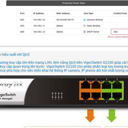
n hiệu suất với QoS
lượng truy cập lớn trên mạng LAN, tính năng QoS trên VigorSwitch G2100 giúp cải
 truy cập quan trọng lên trước. VigorSwitch G2100 cho phép phân loại lưu lượng t
ce phù hợp cho việc triển khai hệ thống IP camera, IP phone đòi hỏi chất lượng cu