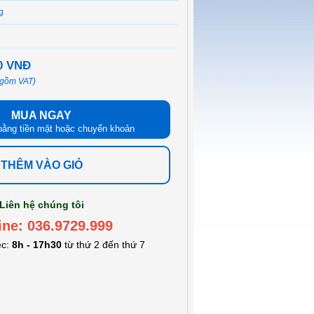
g
00 VNĐ
 gồm VAT)
MUA NGAY
bằng tiền mặt hoặc chuyển khoản
THÊM VÀO GIỎ
Liên hệ chúng tôi
ine: 036.9729.999
ệc:
8h - 17h30
từ thứ 2 đến thứ 7