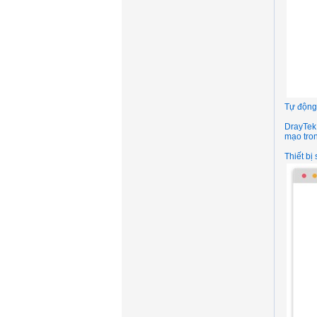
Tự động 
DrayTek 
mạo tron
Thiết bị