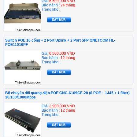
Giá:
6,500,000 VND
Bảo hành :
24 tháng
Trong kho :
Switch POE 16 cổng + 2 Port Uplink + 2 Port SFP GNETCOM HL-
POE11016PF
Giá:
6,500,000 VND
Bảo hành :
12 tháng
Trong kho :
Bộ chuyển đổi quang điện POE GNC-6109GE-20 (8 POE + 1J45 + 1 fiber)
10/100/1000Mbps
Giá:
2,900,000 VND
Bảo hành :
12 tháng
Trong kho :