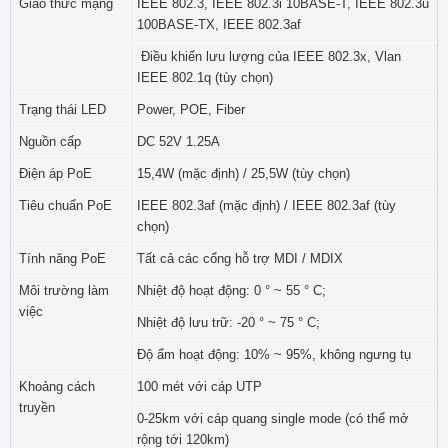
Giao thức mạng
IEEE 802.3, IEEE 802.3i 10BASE-T, IEEE 802.3u
100BASE-TX, IEEE 802.3af
Điều khiển lưu lượng của IEEE 802.3x, Vlan
IEEE 802.1q (tùy chọn)
Trạng thái LED
Power, POE, Fiber
Nguồn cấp
DC 52V 1.25A
Điện áp PoE
15,4W (mặc định) / 25,5W (tùy chọn)
Tiêu chuẩn PoE
IEEE 802.3af (mặc định) / IEEE 802.3af (tùy
chọn)
Tính năng PoE
Tất cả các cổng hỗ trợ MDI / MDIX
Môi trường làm
Nhiệt độ hoạt động: 0 ° ~ 55 ° C;
việc
Nhiệt độ lưu trữ: -20 ° ~ 75 ° C;
Độ ẩm hoạt động: 10% ~ 95%, không ngưng tụ
Khoảng cách
100 mét với cáp UTP
truyền
0-25km với cáp quang single mode (có thể mở
rộng tới 120km)