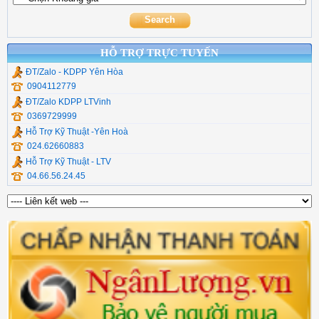
Cáp Usb Ugreen
HỖ TRỢ TRỰC TUYẾN
ĐT/Zalo - KDPP Yên Hòa
0904112779
ĐT/Zalo KDPP LTVinh
0369729999
Hỗ Trợ Kỹ Thuật -Yên Hoà
024.62660883
Hỗ Trợ Kỹ Thuật - LTV
04.66.56.24.45