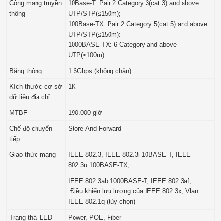
Công mạng truyền
10Base-T: Pair 2 Category 3(cat 3) and above
thông
UTP/STP(≤150m);
100Base-TX: Pair 2 Category 5(cat 5) and above
UTP/STP(≤150m);
1000BASE-TX: 6 Category and above
UTP(≤100m)
Băng thông
1.6Gbps (không chặn)
Kích thước cơ sở
1K
dữ liệu địa chỉ
MTBF
190.000 giờ
Chế độ chuyển
Store-And-Forward
tiếp
Giao thức mạng
IEEE 802.3, IEEE 802.3i 10BASE-T, IEEE
802.3u 100BASE-TX,
IEEE 802.3ab 1000BASE-T, IEEE 802.3af,
Điều khiển lưu lượng của IEEE 802.3x, Vlan
IEEE 802.1q (tùy chọn)
Trạng thái LED
Power, POE, Fiber