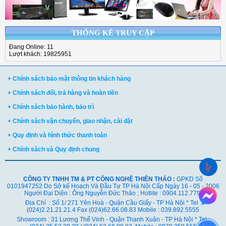
THỐNG KÊ TRUY CẬP
Đang Online: 11
Lượt khách: 19825951
+ Chính sách bảo mật thông tin khách hàng
+ Chính sách đổi, trả hàng và hoàn tiền
+ Chính sách bảo hành, bảo trì
+ Chính sách vận chuyển, giao nhận, cài đặt
+ Quy định và hình thức thanh toán
+ Chính sách và Quy định chung
CÔNG TY TNHH TM & PT CÔNG NGHỆ THIÊN THẢO :
GPKD Số
0101947252 Do Sở kế Hoạch Và Đầu Tư TP Hà Nội Cấp Ngày 16 - 05 - 2006
Người Đại Diện : Ông Nguyễn Đức Thảo ; Hotlite : 0904.112.779
Địa Chỉ : Số 1/ 271 Yên Hoà - Quận Cầu Giấy - TP Hà Nội * Tel :
(024)2.21.21.21.4 Fax (024)62.66.08.83 Mobile : 039.892.5555
Showroom : 31 Lương Thế Vinh - Quận Thanh Xuân - TP Hà Nội *
Tel :