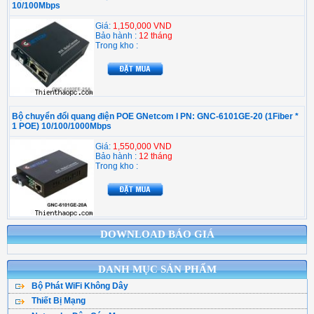
10/100Mbps
Giá:
1,150,000 VND
Bảo hành :
12 tháng
Trong kho :
Bộ chuyển đổi quang điện POE GNetcom I PN: GNC-6101GE-20 (1Fiber *
1 POE) 10/100/1000Mbps
Giá:
1,550,000 VND
Bảo hành :
12 tháng
Trong kho :
DOWNLOAD BÁO GIÁ
DANH MỤC SẢN PHẨM
Bộ Phát WiFi Không Dây
Thiết Bị Mạng
Bộ Phát WiFi TPLink