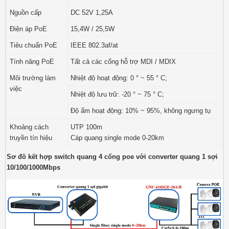
Nguồn cấp
DC 52V 1,25A
Điện áp PoE
15,4W / 25,5W
Tiêu chuẩn PoE
IEEE 802.3af/at
Tính năng PoE
Tất cả các cổng hỗ trợ MDI / MDIX
Môi trường làm
Nhiệt độ hoạt động: 0 ° ~ 55 ° C;
việc
Nhiệt độ lưu trữ: -20 ° ~ 75 ° C;
Độ ẩm hoạt động: 10% ~ 95%, không ngưng tụ
Khoảng cách
UTP 100m
truyền tín hiệu
Cáp quang single mode 0-20km
Sơ đồ kết hợp switch quang 4 cổng poe với converter quang 1 sợi
10/100/1000Mbps