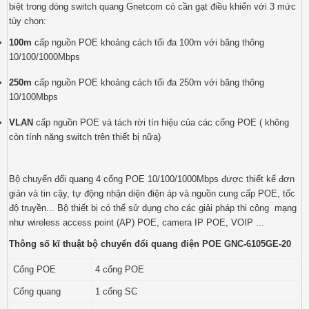
biệt trong dòng switch quang Gnetcom có cần gạt điều khiển với 3 mức
tùy chọn:
100m
cấp nguồn POE khoảng cách tối đa 100m với băng thông
10/100/1000Mbps
250m
cấp nguồn POE khoảng cách tối đa 250m với băng thông
10/100Mbps
VLAN
cấp nguồn POE và tách rời tín hiệu của các cổng POE ( không
còn tính năng switch trên thiết bị nữa)
Bộ chuyển đổi quang 4 cổng POE 10/100/1000Mbps được thiết kế đơn
giản và tin cậy, tự động nhận diện điện áp và nguồn cung cấp POE, tốc
độ truyền... Bộ thiết bị có thể sử dụng cho các giải pháp thi công mạng
như wireless access point (AP) POE, camera IP POE, VOIP ...
Thông số kĩ thuật bộ chuyển đổi quang điện POE GNC-6105GE-20
Cổng POE
4 cổng POE
Cổng quang
1 cổng SC