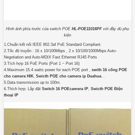
Hình ảnh phía trước của switch POE
HL-POE11016PF
với đầy đủ phụ
kiện
1.Chuẩn kết nối IEEE 802.3af PoE Standard Compliant.
2.Tốc độ truyền : 16 x 10/100Mbps , 2 x 10/100/1000Mbps Auto-
Negotiation and Auto-MDIX Fast Ethernet RJ45 Ports
3.Tích hợp 16 PoE Ports (Port 1 ~ Port 16)
4.Maximum 15.4 watts power for each POE port ,
swith 16 cổng POE
cho camera HIK
,
Swicth POE cho camera ip Duahua
...
5.Data transmission up to 100m.
6.Thích hợp: Lắp đặt
Switch 16 POEcamera IP
,
Swicth POE Điện
thoại IP