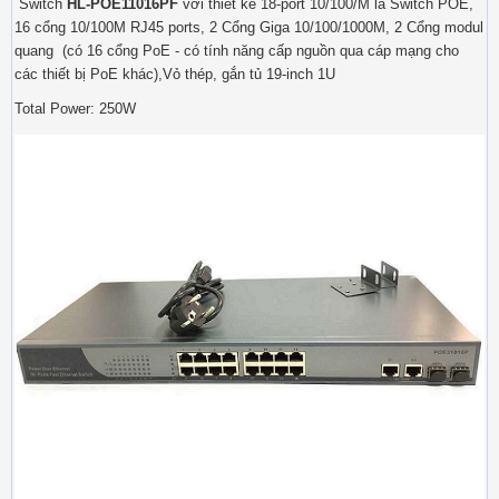
Switch
HL-POE11016PF
với thiết kế 18-port 10/100/M là Switch POE,
16 cổng 10/100M RJ45 ports, 2 Cổng Giga 10/100/1000M, 2 Cổng modul
quang (có 16 cổng PoE - có tính năng cấp nguồn qua cáp mạng cho
các thiết bị PoE khác),Vỏ thép, gắn tủ 19-inch 1U
Total Power: 250W