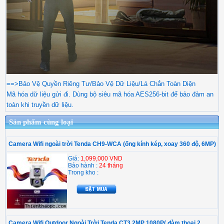
==>Bảo Vệ Quyền Riêng Tư/Bảo Vệ Dữ Liệu/Lá Chắn Toàn Diện
Mã hóa dữ liệu gửi đi. Dùng bộ siêu mã hóa AES256-bit để bảo đảm an
toàn khi truyền dữ liệu.
Sản phẩm cùng loại
Camera Wifi ngoài trời Tenda CH9-WCA (ống kính kép, xoay 360 độ, 6MP)
Giá:
1,099,000 VND
Bảo hành :
24 tháng
Trong kho :
Camera Wifi Outdoor Ngoài Trời Tenda CT3 2MP 1080P( đàm thoại 2