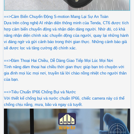
==>Cảm Biến Chuyển Động S-motion Mang Lại Sự An Toàn
Dựa trên công nghệ AI nhận diện thông minh của Tenda, CT6 được tích
hợp cảm biến chuyển động và nhận diện dáng người. Nhờ đó, có khả
năng nhận diện chính xác chuyển động của người, quay lại những hành
vi đáng ngờ và gửi cảnh báo trong thời gian thực. Những cảnh báo giả
sẽ được lọc và tăng cường độ chính xác.
==>Đàm Thoại Hai Chiều, Dễ Dàng Giao Tiếp Mọi Lúc Mọi Nơi
Tính năng đàm thoại hai chiều thời gian thực giúp bạn trò chuyện với
gia đình mọi lúc mọi nơi, truyền tải lời chào nồng nhiệt cho người thân
của bạn.
==>Tiêu Chuẩn IP66 Chống Bụi và Nước
Với thiết kế chống bụi và nước chuẩn IP66, chiếc camera này có thể
chống chịu nắng, mưa, bão và ngay cả tuyết.