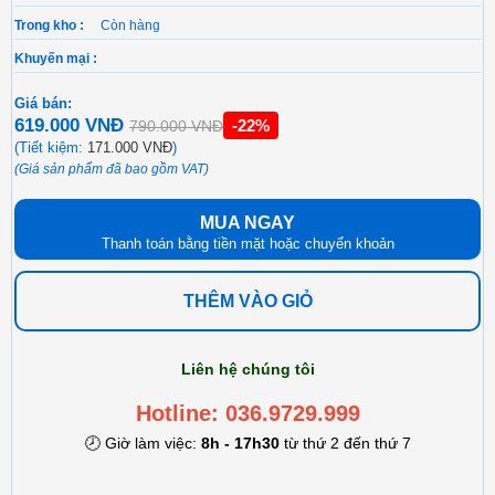
Trong kho :
Còn hàng
Khuyến mại :
Giá bán:
619.000 VNĐ
-22%
790.000 VNĐ
(Tiết kiệm:
171.000 VNĐ
)
(Giá sản phẩm đã bao gồm VAT)
MUA NGAY
Thanh toán bằng tiền mặt hoặc chuyển khoản
THÊM VÀO GIỎ
Liên hệ chúng tôi
Hotline: 036.9729.999
🕗 Giờ làm việc:
8h - 17h30
từ thứ 2 đến thứ 7