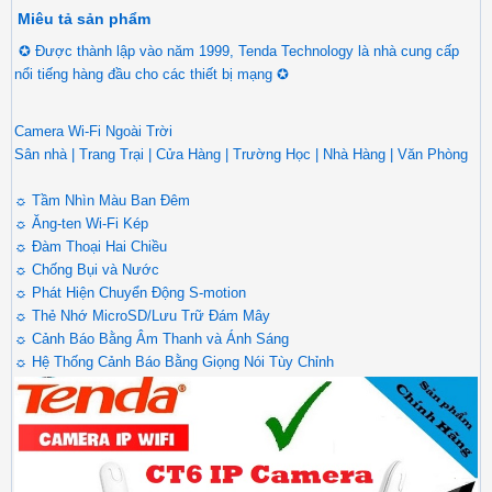
Miêu tả sản phẩm
✪ Được thành lập vào năm 1999, Tenda Technology là nhà cung cấp
nổi tiếng hàng đầu cho các thiết bị mạng ✪
Camera Wi-Fi Ngoài Trời
Sân nhà | Trang Trại | Cửa Hàng | Trường Học | Nhà Hàng | Văn Phòng
☼ Tầm Nhìn Màu Ban Đêm
☼ Ăng-ten Wi-Fi Kép
☼ Đàm Thoại Hai Chiều
☼ Chống Bụi và Nước
☼ Phát Hiện Chuyển Động S-motion
☼ Thẻ Nhớ MicroSD/Lưu Trữ Đám Mây
☼ Cảnh Báo Bằng Âm Thanh và Ánh Sáng
☼ Hệ Thống Cảnh Báo Bằng Giọng Nói Tùy Chỉnh