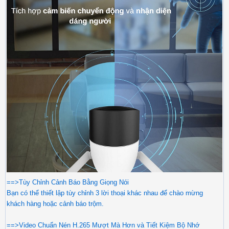
==>Tùy Chỉnh Cảnh Báo Bằng Giọng Nói
Bạn có thể thiết lập tùy chỉnh 3 lời thoại khác nhau để chào mừng
khách hàng hoặc cảnh báo trộm.
==>Video Chuẩn Nén H.265 Mượt Mà Hơn và Tiết Kiệm Bộ Nhớ