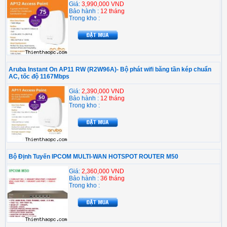
Giá:
3,990,000 VND
Bảo hành :
12 tháng
Trong kho :
Aruba Instant On AP11 RW (R2W96A)- Bộ phát wifi băng tần kép chuẩn
AC, tốc độ 1167Mbps
Giá:
2,390,000 VND
Bảo hành :
12 tháng
Trong kho :
Bộ Định Tuyến IPCOM MULTI-WAN HOTSPOT ROUTER M50
Giá:
2,360,000 VND
Bảo hành :
36 tháng
Trong kho :