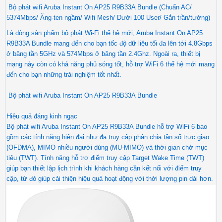
Bộ phát wifi Aruba Instant On AP25 R9B33A Bundle (Chuẩn AC/
5374Mbps/ Ăng-ten ngầm/ Wifi Mesh/ Dưới 100 User/ Gắn trần/tường)
Là dòng sản phẩm bộ phát Wi-Fi thế hệ mới, Aruba Instant On AP25
R9B33A Bundle mang đến cho bạn tốc độ dữ liệu tối đa lên tới 4.8Gbps
ở băng tần 5GHz và 574Mbps ở băng tần 2.4Ghz. Ngoài ra, thiết bị
mạng này còn có khả năng phủ sóng tốt, hỗ trợ WiFi 6 thế hệ mới mang
đến cho bạn những trải nghiệm tốt nhất.
Bộ phát wifi Aruba Instant On AP25 R9B33A Bundle
Hiệu quả đáng kinh ngạc
Bộ phát wifi Aruba Instant On AP25 R9B33A Bundle hỗ trợ WiFi 6 bao
gồm các tính năng hiện đại như đa truy cập phân chia tần số trực giao
(OFDMA), MIMO nhiều người dùng (MU-MIMO) và thời gian chờ mục
tiêu (TWT). Tính năng hỗ trợ điểm truy cập Target Wake Time (TWT)
giúp bạn thiết lập lịch trình khi khách hàng cần kết nối với điểm truy
cập, từ đó giúp cải thiện hiệu quả hoạt động với thời lượng pin dài hơn.