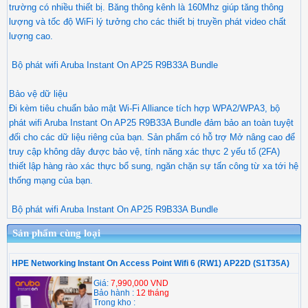
trường có nhiều thiết bị. Băng thông kênh là 160Mhz giúp tăng thông
lượng và tốc độ WiFi lý tưởng cho các thiết bị truyền phát video chất
lượng cao.
Bộ phát wifi Aruba Instant On AP25 R9B33A Bundle
Bảo vệ dữ liệu
Đi kèm tiêu chuẩn bảo mật Wi-Fi Alliance tích hợp WPA2/WPA3, bộ
phát wifi Aruba Instant On AP25 R9B33A Bundle đảm bảo an toàn tuyệt
đối cho các dữ liệu riêng của bạn. Sản phẩm có hỗ trợ Mở nâng cao để
truy cập không dây được bảo vệ, tính năng xác thực 2 yếu tố (2FA)
thiết lập hàng rào xác thực bổ sung, ngăn chặn sự tấn công từ xa tới hệ
thống mạng của bạn.
Bộ phát wifi Aruba Instant On AP25 R9B33A Bundle
Sản phẩm cùng loại
HPE Networking Instant On Access Point Wifi 6 (RW1) AP22D (S1T35A)
Giá:
7,990,000 VND
Bảo hành :
12 tháng
Trong kho :