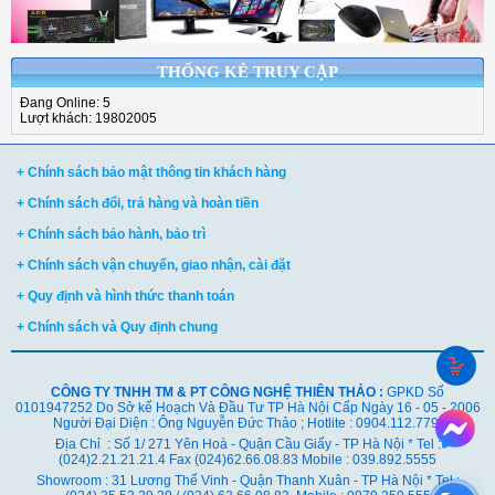
THỐNG KÊ TRUY CẬP
Đang Online: 5
Lượt khách: 19802005
+ Chính sách bảo mật thông tin khách hàng
+ Chính sách đổi, trả hàng và hoàn tiền
+ Chính sách bảo hành, bảo trì
+ Chính sách vận chuyển, giao nhận, cài đặt
+ Quy định và hình thức thanh toán
+ Chính sách và Quy định chung
CÔNG TY TNHH TM & PT CÔNG NGHỆ THIÊN THẢO :
GPKD Số
0101947252 Do Sở kế Hoạch Và Đầu Tư TP Hà Nội Cấp Ngày 16 - 05 - 2006
Người Đại Diện : Ông Nguyễn Đức Thảo ; Hotlite : 0904.112.779
Địa Chỉ : Số 1/ 271 Yên Hoà - Quận Cầu Giấy - TP Hà Nội * Tel :
(024)2.21.21.21.4 Fax (024)62.66.08.83 Mobile : 039.892.5555
Showroom : 31 Lương Thế Vinh - Quận Thanh Xuân - TP Hà Nội *
Tel :