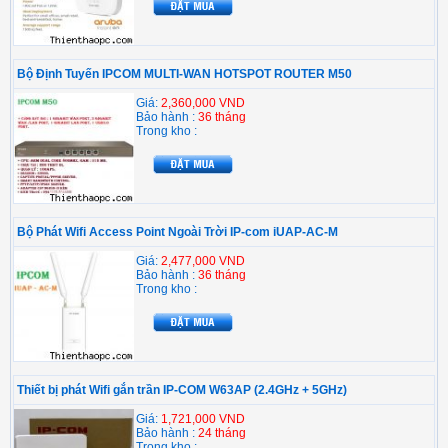
Bộ Định Tuyến IPCOM MULTI-WAN HOTSPOT ROUTER M50
Giá:
2,360,000 VND
Bảo hành :
36 tháng
Trong kho :
Bộ Phát Wifi Access Point Ngoài Trời IP-com iUAP-AC-M
Giá:
2,477,000 VND
Bảo hành :
36 tháng
Trong kho :
Thiết bị phát Wifi gắn trần IP-COM W63AP (2.4GHz + 5GHz)
Giá:
1,721,000 VND
Bảo hành :
24 tháng
Trong kho :