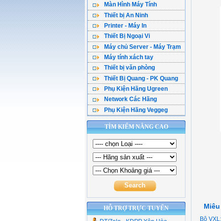
Màn Hình Máy Tính
Máy Tính Dell
Chuột Máy Tính
Main Gigabyte
Ổ cứng gắn ngoài
Vật Tư Thoại
Switch Lan 100
Draytek Vigo
Thiết bị An Ninh
Màn Hình Sam Sung
Máy Tính HP
Tai Nghe
Main MSI
Power - Nguồn PC
Modul jack
Switch Lan 1000
IP Com - Aruba
Printer - Máy In
Camera Ezviz IP
Màn Hình Asus
Máy Tính Lenovo
USB Flash
Main Biostar
Case - Vỏ máy tính
Tủ mạng ( RACK )
Switch POE
Thiết Bị Ngoại Vi
Máy In Canon
Camera IMOU IP
Màn Hình Dell
Máy Tính Asus
Thẻ Nhớ
VGA ASUS
Máy chủ Server - Máy Trạm
Cáp HDMI - VGa
Máy In HP
Camera Tenda IP
Màn Hình HP
Loa Vi Tính
VGA Gigabyte
Máy tính xách tay
Máy Chủ Dell - Asus
Hub Usb - Type C
Máy In Brother
Camera Tapo IP
Màn Hình LG
Webcam
Thiết bị văn phòng
Laptop ACER
Máy Chủ HP
Thiết Bị Mạng Ugreen
Máy in Epson
Đầu ghi camera
Màn Hình Viewsonic
Thiết Bị Quang - PK Quang
UPS Bộ lưu điện
Laptop HP
Máy Chủ IBM
Module - Converter
Máy In Pantum
Lắp trọn bộ camera
Màn Hình MSI
Phụ Kiện Hãng Ugreen
Hộp Phối Quang
Máy quét
Laptop DELL
Máy Chủ Lenovo
Phụ kiện máy tính
Camera Giám Sát
Màn Hình Khác
Network Các Hãng
Cable HDMI Ugreen
Chuyển đổi quang
Máy Photocopy
Laptop ASUS
FPT Server
Fan-Quạt Tản Nhiệt
Chuông cửa có hình
Phụ Kiện Hãng Veggeg
Panduit
Cáp DVI - VGa
Chuyển Quang POE
Thiết bị mã vạch
Laptop Lenovo
Linh Kiện Sever
Cáp Vga , HDMI, DVI
Linksys
Chia DVI-VGa-HDMI
Dây Nhảy Quang
Máy hủy tài liệu
Laptop Khác
TÌM KIẾM NÂNG CAO
Cổng Chuyển Veggieg
Cisco
Hub Usb Type C
Măng Xông Quang
Phần Mềm Diệt Virut
Adapter Laptop
Bộ Chia (Hub ) Type C
H3C
Chia Usb Ugreen
Chuyển quang Video
Type C, Lan , Đọc Thẻ
Mikrotik
Hộp đựng ổ cứng
Dụng cụ thi công quang
Thiết Bị Mạng Veggieg
Commscope
Cáp Chuyển Đổi UGR
Chuyển quang hdmi
Cáp Usb Ugreen
Miêu
HỖ TRỢ TRỰC TUYẾN
Bộ VXL: