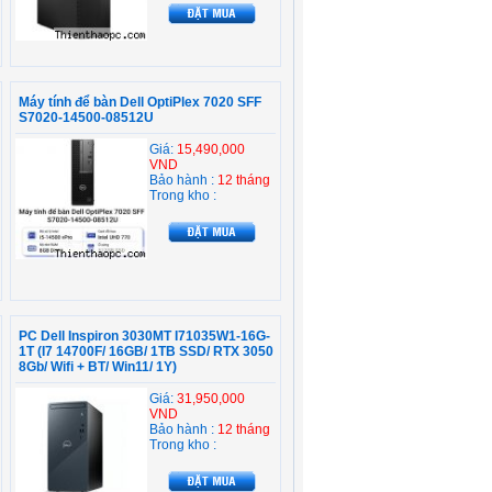
Máy tính để bàn Dell OptiPlex 7020 SFF
S7020-14500-08512U
Giá:
15,490,000
VND
Bảo hành :
12 tháng
Trong kho :
PC Dell Inspiron 3030MT I71035W1-16G-
1T (I7 14700F/ 16GB/ 1TB SSD/ RTX 3050
8Gb/ Wifi + BT/ Win11/ 1Y)
Giá:
31,950,000
VND
Bảo hành :
12 tháng
Trong kho :