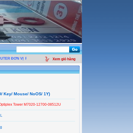
R ĐƠN VỊ
PHÂN PHỐI LINH KIỆN ĐIỆN TỬ MÁY TÍNH - THIẾT BỊ VĂN PHÒNG -
Xem giỏ hàng
D/ Key/ Mouse/ NoOS/ 1Y)
 Optiplex Tower M7020-12700-08512U
LL
g