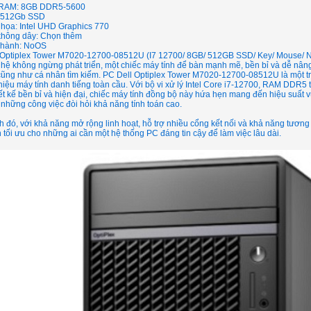
 RAM: 8GB DDR5-5600
 512Gb SSD
 họa: Intel UHD Graphics 770
 không dây: Chọn thêm
 hành: NoOS
 Optiplex Tower M7020-12700-08512U (I7 12700/ 8GB/ 512GB SSD/ Key/ Mouse/ 
hệ không ngừng phát triển, một chiếc máy tính để bàn mạnh mẽ, bền bỉ và dễ nân
cũng như cá nhân tìm kiếm. PC Dell Optiplex Tower M7020-12700-08512U là một tr
iệu máy tính danh tiếng toàn cầu. Với bộ vi xử lý Intel Core i7-12700, RAM DD
ết kế bền bỉ và hiện đại, chiếc máy tính đồng bộ này hứa hẹn mang đến hiệu suất vượ
những công việc đòi hỏi khả năng tính toán cao.
 đó, với khả năng mở rộng linh hoạt, hỗ trợ nhiều cổng kết nối và khả năng tương
 tối ưu cho những ai cần một hệ thống PC đáng tin cậy để làm việc lâu dài.