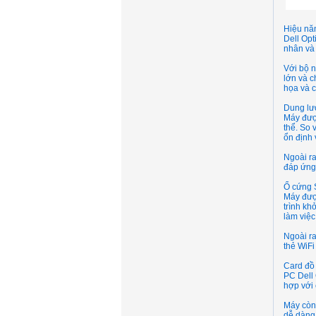
Hiệu năn
Dell Opt
nhân và 
Với bộ n
lớn và c
họa và c
Dung lư
Máy đượ
thể. So 
ổn định
Ngoài r
đáp ứng 
Ổ cứng S
Máy đượ
trình kh
làm việc
Ngoài ra
thẻ WiFi
Card đồ 
PC Dell 
hợp với 
Máy còn 
dễ dàng 