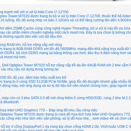
g mạnh mẽ với vi xử lý Intel Core i7-12700
iplex Tower M7020 được trang bị bộ vi xử lý Intel Core i7-12700, thuộc thế hệ Alder
16 luồng, tốc độ xung nhịp cơ bản 2.10GHz và có thể tăng cường lên đến 4.90GHz,
hớ đệm 25MB Cache cùng công nghệ Hyper-Threading, bộ vi xử lý này tối ưu hóa hi
hạy các phần mềm chuyên nghiệp một cách mượt mà. Đây là lựa chọn lý tưởng cho d
ả những người làm việc với dữ liệu lớn.
ợng RAM lớn, hỗ trợ nâng cấp mở rộng
c trang bị 8GB RAM DDR5 với tốc độ 5600MHz, mang đến khả năng truy xuất dữ li
với DDR4, bộ nhớ DDR5 mang lại băng thông cao hơn, tiêu thụ ít điện năng hơn và 
 và mượt mà hơn.
a, Dell Optiplex Tower M7020 hỗ trợ nâng cấp tối đa lên 64GB RAM với 2 khe cắm
các nhu cầu sử dụng trong tương lai.
SD tốc độ cao, đảm bảo hiệu suất lưu trữ
c trang bị ổ cứng SSD 512GB PCIe NVMe, giúp tốc độ đọc/ghi nhanh gấp nhiều lầ
ởi động máy, mở ứng dụng và xử lý dữ liệu trở nên nhanh chóng hơn, giúp người dù
.
, máy còn có 3 khe SATA 3.0 để mở rộng thêm ổ cứng HDD/SSD, cùng 2 khe M.2 223
 & Bluetooth.
họa Intel UHD Graphics 770 – Đáp ứng tốt nhu cầu công việc
Optiplex Tower M7020 được trang bị card đồ họa tích hợp Intel UHD Graphics 770, 
các công việc như làm việc văn phòng, xử lý đồ họa nhẹ, , xem video 4K và chơi 
hỗ trợ 3 cổng DisplayPort 1.4a cùng tùy chọn cổng HDMI 2.0b, VGA hoặc USB-C hỗ
kết nối với nhiều màn hình để làm việc hiệu quả hơn.