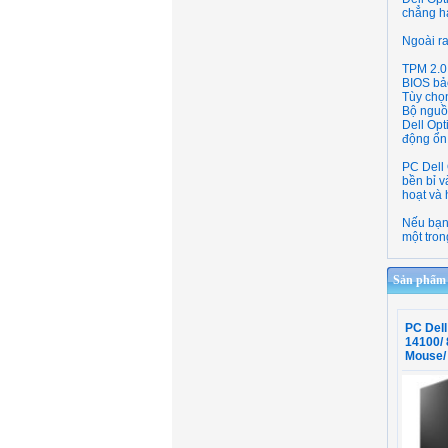
chẳng h
Ngoài ra
TPM 2.0 
BIOS bả
Tùy chọn
Bộ nguồn
Dell Op
động ổn 
PC Dell
bền bỉ v
hoạt và 
Nếu bạn 
một tro
Sản phẩm c
PC Del
14100/ 
Mouse/ 