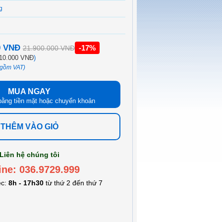
g
0 VNĐ
-17%
21.900.000 VNĐ
10.000 VNĐ
)
 gồm VAT)
MUA NGAY
bằng tiền mặt hoặc chuyển khoản
THÊM VÀO GIỎ
Liên hệ chúng tôi
ine: 036.9729.999
ệc:
8h - 17h30
từ thứ 2 đến thứ 7