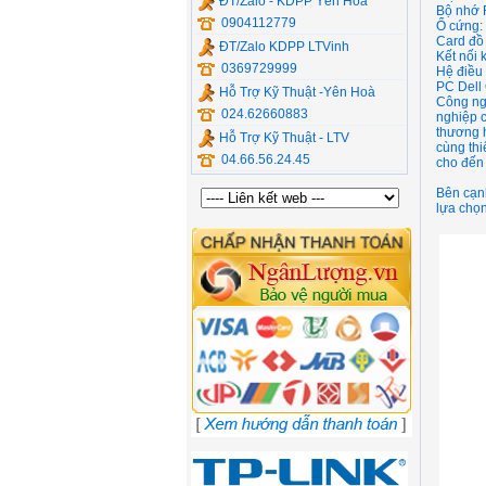
ĐT/Zalo - KDPP Yên Hòa
Bộ nhớ
0904112779
Ổ cứng:
Card đồ
ĐT/Zalo KDPP LTVinh
Kết nối
0369729999
Hệ điều
PC Dell
Hỗ Trợ Kỹ Thuật -Yên Hoà
Công ng
024.62660883
nghiệp 
thương h
Hỗ Trợ Kỹ Thuật - LTV
cùng thi
04.66.56.24.45
cho đến 
Bên cạnh
lựa chọn