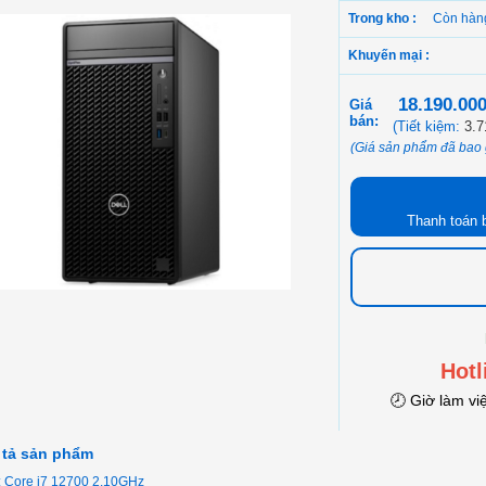
Trong kho :
Còn hàn
Khuyến mại :
18.190.00
Giá
bán:
(Tiết kiệm:
3.7
(Giá sản phẩm đã bao
Thanh toán 
Hotl
🕗 Giờ làm vi
 tả sản phẩm
 Core i7 12700 2.10GHz