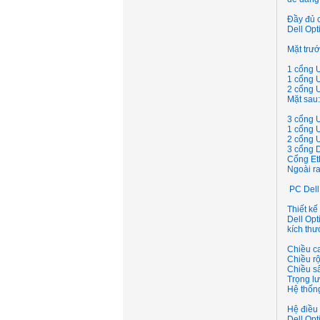
Đầy đủ c
Dell Opt
Mặt trướ
1 cổng 
1 cổng 
2 cổng 
Mặt sau:
3 cổng 
1 cổng 
2 cổng 
3 cổng D
Cổng Et
Ngoài ra
PC Dell
Thiết kế
Dell Opt
kích thư
Chiều c
Chiều r
Chiều s
Trọng lư
Hệ thống
Hệ điều
Dell Opt