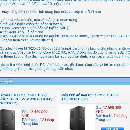
ạn như Windows 11, Windows 10 hoặc Linux.
, máy cũng hỗ trợ nhiều tính năng bảo mật cao cấp của Dell như:
giúp mã hóa dữ liệu, bảo vệ thông tin quan trọng.
o mật giúp ngăn chặn tấn công firmware.
 khóa Kensington giúp bảo vệ thiết bị vật lý.
 tiết kiệm điện, độ bền cao
tiplex Tower M7020 sử dụng bộ nguồn 180W hoặc 300W, đạt chứng nhận 80 Plus Bro
định và thân thiện với môi trường.
 Optiplex Tower M7020-12700-08512U là một lựa chọn lý tưởng cho những ai đang
à linh hoạt. Với vi xử lý Intel Core i7-12700, RAM DDR5 tốc độ cao, ổ cứng SSD
hệ thống kết nối đầy đủ, máy mang lại hiệu suất ổn định, phù hợp cho cả doanh ng
đang tìm kiếm một chiếc PC có độ bền cao, dễ dàng nâng cấp và tối ưu cho công 
ng những lựa chọn xứng đáng để bạn cân nhắc.
ùng loại
l Tower ECT1250 71069157 (I3
Máy tính để bàn Dell Slim ECS1250
8GB/ 512GB SSD/ Wifi + BT/ Key/
42SLIM14100-01
Win11/ 1Y)
Giá:
12,590,000
Giá:
12,490,000
VND
VND
Bảo hành :
24 tháng
Bảo hành :
12 tháng
Trong kho :
Trong kho :