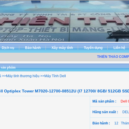
Dịch vụ
Bảo hành
Xây máy tính
Tuyển dụng
Liên hệ
THIÊN THẢO COMPUTE
 sản phẩm
ủ
>>
Máy tính thương hiệu
>>
Máy Tính Dell
ll Optiplex Tower M7020-12700-08512U (I7 12700/ 8GB/ 512GB SS
Mã sản phẩm :
Dell
Hãng sản xuất :
DE
Bảo hành :
12 Thán