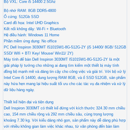
Bộ VXL: Core i5 14400 2.5Ghz
Bộ nhớ RAM: 8GB DDR5-4800
Ổ cứng: 512Gb SSD
Card đồ họa: Intel UHD Graphics
Kết nối không dây: Wi-Fi + Bluetooth
Hệ điều hành: Windows 11 Home
Phần mềm ứng dụng: No office
PC Dell Inspiron 3030MT I51015W1-8G-512G-2Y (i5 14400/ 8GB/ 512GB
SSD/ Wifi + BT/ Key/ Mouse/ Win11/ 2Y)
Máy tính để bàn Dell Inspiron 3030MT I51015W1-8G-512G-2Y là một
giải pháp lý tưởng cho những ai đang tìm kiếm một thiết bị máy tính
đồng bộ mạnh mẽ và đáng tin cậy cho công việc và giải trí. Với bộ xử lý
Intel Core i5 14400, dung lượng RAM 8GB, và ổ SSD 512GB, sản phẩm
này hứa hẹn mang lại hiệu suất tối ưu cho các tác vụ đa nhiệm và xử lý
dữ liệu hàng ngày.
Thiết kế hiện đại và tiện dụng
Dell Inspiron 3030MT có thiết kế đứng với kích thước 324.30 mm chiều
cao, 154 mm chiều rộng và 292 mm chiều sâu, cùng trọng lượng
khoảng 7.30 kg. Với kiểu dáng nhỏ gọn, sản phẩm này dễ dàng phù hợp
với nhiều không gian làm việc khác nhau, từ văn phòng đến bàn làm