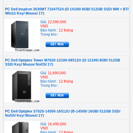
PC Dell Inspiron 3030MT 71047524 (I3 14100/ 8GB/ 512GB SSD/ Wifi + BT/
Win11/ Key/ Mouse/ 1Y)
Giá:
12,590,000
VND
Bảo hành :
12 tháng
Trong kho :
PC Dell Optiplex Tower M7020-12100-08512U (I3 12100/ 8GB/ 512GB
SSD/ Key/ Mouse/ NoOS/ 1Y)
Giá:
11,690,000
VND
Bảo hành :
12 tháng
Trong kho :
PC Dell Optiplex S7020-14500-16512U (I5-14500/ 16GB/ 512GB SSD/
NoOS/ Key/ Mouse/ 1Y)
Giá:
16,490,000
VND
Bảo hành :
12 tháng