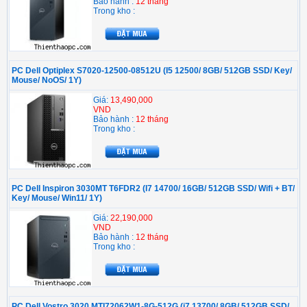
Bảo hành :
12 tháng
Trong kho :
PC Dell Optiplex S7020-12500-08512U (I5 12500/ 8GB/ 512GB SSD/ Key/
Mouse/ NoOS/ 1Y)
Giá:
13,490,000
VND
Bảo hành :
12 tháng
Trong kho :
PC Dell Inspiron 3030MT T6FDR2 (I7 14700/ 16GB/ 512GB SSD/ Wifi + BT/
Key/ Mouse/ Win11/ 1Y)
Giá:
22,190,000
VND
Bảo hành :
12 tháng
Trong kho :
PC Dell Vostro 3020 MTI72062W1-8G-512G (i7 13700/ 8GB/ 512GB SSD/