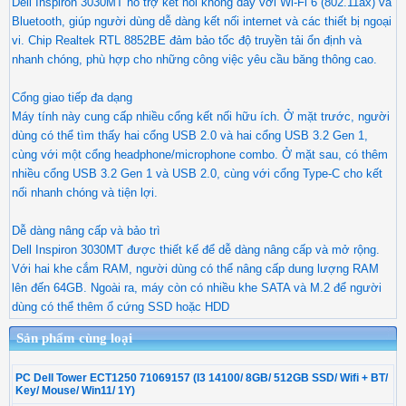
Dell Inspiron 3030MT hỗ trợ kết nối không dây với Wi-Fi 6 (802.11ax) và
Bluetooth, giúp người dùng dễ dàng kết nối internet và các thiết bị ngoại
vi. Chip Realtek RTL 8852BE đảm bảo tốc độ truyền tải ổn định và
nhanh chóng, phù hợp cho những công việc yêu cầu băng thông cao.
Cổng giao tiếp đa dạng
Máy tính này cung cấp nhiều cổng kết nối hữu ích. Ở mặt trước, người
dùng có thể tìm thấy hai cổng USB 2.0 và hai cổng USB 3.2 Gen 1,
cùng với một cổng headphone/microphone combo. Ở mặt sau, có thêm
nhiều cổng USB 3.2 Gen 1 và USB 2.0, cùng với cổng Type-C cho kết
nối nhanh chóng và tiện lợi.
Dễ dàng nâng cấp và bảo trì
Dell Inspiron 3030MT được thiết kế để dễ dàng nâng cấp và mở rộng.
Với hai khe cắm RAM, người dùng có thể nâng cấp dung lượng RAM
lên đến 64GB. Ngoài ra, máy còn có nhiều khe SATA và M.2 để người
dùng có thể thêm ổ cứng SSD hoặc HDD
Sản phẩm cùng loại
PC Dell Tower ECT1250 71069157 (I3 14100/ 8GB/ 512GB SSD/ Wifi + BT/
Key/ Mouse/ Win11/ 1Y)