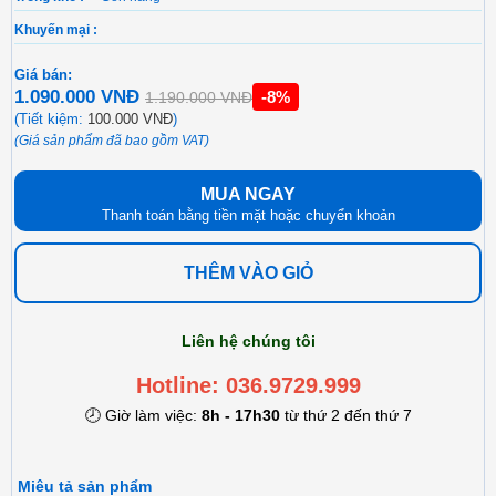
Khuyến mại :
Giá bán:
1.090.000 VNĐ
-8%
1.190.000 VNĐ
(Tiết kiệm:
100.000 VNĐ
)
(Giá sản phẩm đã bao gồm VAT)
MUA NGAY
Thanh toán bằng tiền mặt hoặc chuyển khoản
THÊM VÀO GIỎ
Liên hệ chúng tôi
Hotline: 036.9729.999
🕗 Giờ làm việc:
8h - 17h30
từ thứ 2 đến thứ 7
Miêu tả sản phẩm