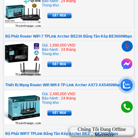
Bảo hành :
24 tháng
Trong kho :
Bộ Phát Router WiFi 7 TPLink Archer BE230 Băng Tần Kép BE3600Mbps
Giá:
1,690,000 VND
Bảo hành :
24 tháng
Trong kho :
Thiết Bị Mạng Router Wifi Wifi 6 TP-Link Archer AX73 AX5400Mbps
Giá:
2,490,000 VND
Bảo hành :
24 tháng
Trong kho :
Bộ Phát WiFi7 TPLink Băng Tần Kép Archer BE220 BE3600Mbps