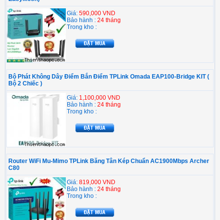
Giá:
590,000 VND
Bảo hành :
24 tháng
Trong kho :
Bộ Phát Không Dây Điểm Bắn Điểm TPLink Omada EAP100-Bridge KIT (
Bộ 2 Chiếc )
Giá:
1,100,000 VND
Bảo hành :
24 tháng
Trong kho :
Router WiFi Mu-Mimo TPLink Băng Tân Kép Chuẩn AC1900Mbps Archer
C80
Giá:
819,000 VND
Bảo hành :
24 tháng
Trong kho :