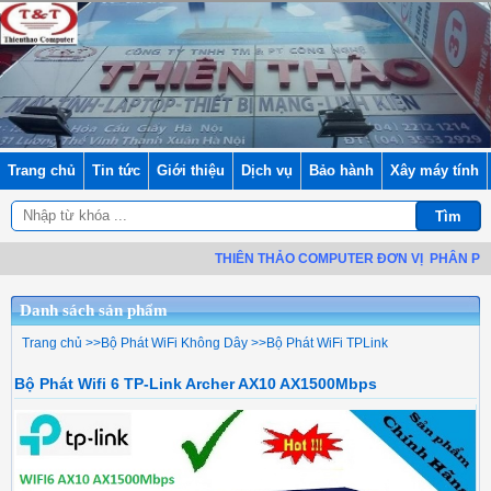
Trang chủ
Tin tức
Giới thiệu
Dịch vụ
Bảo hành
Xây máy tính
THIÊN THẢO COMPUTER ĐƠN VỊ
PHÂN PHỐI LIN
Danh sách sản phẩm
Trang chủ
>>
Bộ Phát WiFi Không Dây
>>
Bộ Phát WiFi TPLink
Bộ Phát Wifi 6 TP-Link Archer AX10 AX1500Mbps