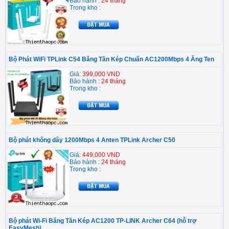
Bảo hành :
24 tháng
Trong kho :
Bộ Phát WiFi TPLink C54 Băng Tần Kép Chuẩn AC1200Mbps 4 Ăng Ten
Giá:
399,000 VND
Bảo hành :
24 tháng
Trong kho :
Bộ phát không dây 1200Mbps 4 Anten TPLink Archer C50
Giá:
449,000 VND
Bảo hành :
24 tháng
Trong kho :
Bộ phát Wi-Fi Băng Tần Kép AC1200 TP-LINK Archer C64 (hỗ trợ
EasyMesh)