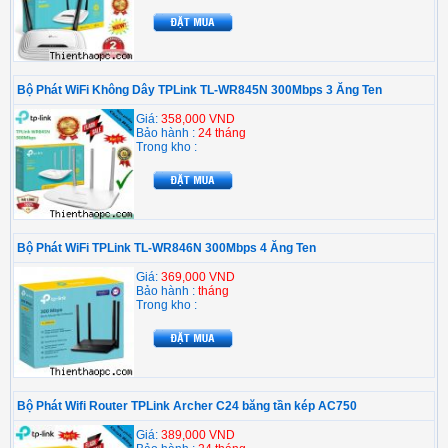
Bộ Phát WiFi Không Dây TPLink TL-WR845N 300Mbps 3 Ăng Ten
Giá:
358,000 VND
Bảo hành :
24 tháng
Trong kho :
Bộ Phát WiFi TPLink TL-WR846N 300Mbps 4 Ăng Ten
Giá:
369,000 VND
Bảo hành :
tháng
Trong kho :
Bộ Phát Wifi Router TPLink Archer C24 băng tần kép AC750
Giá:
389,000 VND