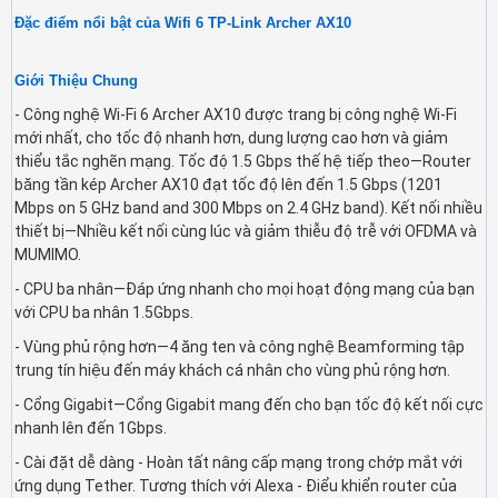
Đặc điểm nổi bật của Wifi 6 TP-Link Archer AX10
Giới Thiệu Chung
- Công nghệ Wi-Fi 6 Archer AX10 được trang bị công nghệ Wi-Fi
mới nhất, cho tốc độ nhanh hơn, dung lượng cao hơn và giảm
thiểu tắc nghẽn mạng. Tốc độ 1.5 Gbps thế hệ tiếp theo—Router
băng tần kép Archer AX10 đạt tốc độ lên đến 1.5 Gbps (1201
Mbps on 5 GHz band and 300 Mbps on 2.4 GHz band). Kết nối nhiều
thiết bị—Nhiều kết nối cùng lúc và giảm thiễu độ trễ với OFDMA và
MUMIMO.
- CPU ba nhân—Đáp ứng nhanh cho mọi hoạt động mạng của bạn
với CPU ba nhân 1.5Gbps.
- Vùng phủ rộng hơn—4 ăng ten và công nghệ Beamforming tập
trung tín hiệu đến máy khách cá nhân cho vùng phủ rộng hơn.
- Cổng Gigabit—Cổng Gigabit mang đến cho bạn tốc độ kết nối cực
nhanh lên đến 1Gbps.
- Cài đặt dễ dàng - Hoàn tất nâng cấp mạng trong chớp mắt với
ứng dụng Tether. Tương thích với Alexa - Điểu khiển router của