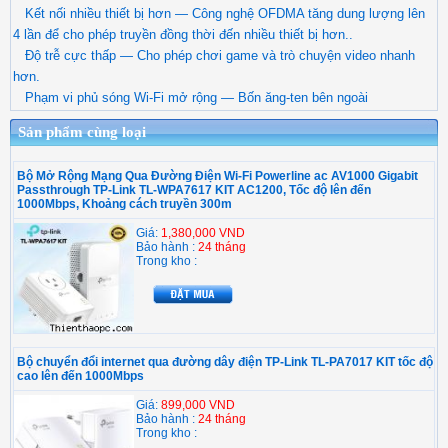
Kết nối nhiều thiết bị hơn — Công nghệ OFDMA tăng dung lượng lên
4 lần để cho phép truyền đồng thời đến nhiều thiết bị hơn..
Độ trễ cực thấp — Cho phép chơi game và trò chuyện video nhanh
hơn.
Phạm vi phủ sóng Wi-Fi mở rộng — Bốn ăng-ten bên ngoài
Sản phẩm cùng loại
Bộ Mở Rộng Mạng Qua Đường Điện Wi-Fi Powerline ac AV1000 Gigabit
Passthrough TP-Link TL-WPA7617 KIT AC1200, Tốc độ lên đến
1000Mbps, Khoảng cách truyền 300m
Giá:
1,380,000 VND
Bảo hành :
24 tháng
Trong kho :
Bộ chuyển đổi internet qua đường dây điện TP-Link TL-PA7017 KIT tốc độ
cao lên đến 1000Mbps
Giá:
899,000 VND
Bảo hành :
24 tháng
Trong kho :