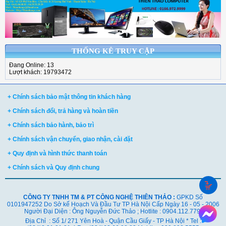
THỐNG KÊ TRUY CẬP
Đang Online: 13
Lượt khách: 19793472
+ Chính sách bảo mật thông tin khách hàng
+ Chính sách đổi, trả hàng và hoàn tiền
+ Chính sách bảo hành, bảo trì
+ Chính sách vận chuyển, giao nhận, cài đặt
+ Quy định và hình thức thanh toán
+ Chính sách và Quy định chung
CÔNG TY TNHH TM & PT CÔNG NGHỆ THIÊN THẢO :
GPKD Số
0101947252 Do Sở kế Hoạch Và Đầu Tư TP Hà Nội Cấp Ngày 16 - 05 - 2006
Người Đại Diện : Ông Nguyễn Đức Thảo ; Hotlite : 0904.112.779
Địa Chỉ : Số 1/ 271 Yên Hoà - Quận Cầu Giấy - TP Hà Nội * Tel :