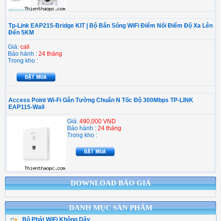
Tp-Link EAP215-Bridge KIT | Bộ Bắn Sóng WiFi Điểm Nối Điểm Độ Xa Lên
Đến 5KM
Giá:
call
Bảo hành :
24 tháng
Trong kho :
Access Point Wi-Fi Gắn Tường Chuẩn N Tốc Độ 300Mbps TP-LINK
EAP115-Wall
Giá:
490,000 VND
Bảo hành :
24 tháng
Trong kho :
DOWNLOAD BÁO GIÁ
DANH MỤC SẢN PHẨM
Bộ Phát WiFi Không Dây