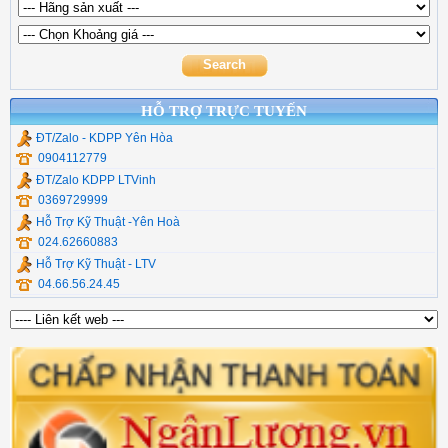
Type C, Lan , Đọc Thẻ
Mikrotik
Hộp đựng ổ cứng
Dụng cụ thi công quang
Thiết Bị Mạng Veggieg
Commscope
Cáp Chuyển Đổi UGR
Chuyển quang hdmi
Cáp Usb Ugreen
HỖ TRỢ TRỰC TUYẾN
ĐT/Zalo - KDPP Yên Hòa
0904112779
ĐT/Zalo KDPP LTVinh
0369729999
Hỗ Trợ Kỹ Thuật -Yên Hoà
024.62660883
Hỗ Trợ Kỹ Thuật - LTV
04.66.56.24.45