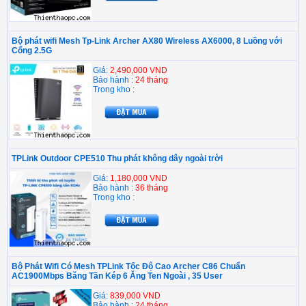
Bộ phát wifi Mesh Tp-Link Archer AX80 Wireless AX6000, 8 Luồng với
Cổng 2.5G
Giá:
2,490,000 VND
Bảo hành :
24 tháng
Trong kho :
TPLink Outdoor CPE510 Thu phát không dây ngoài trời
Giá:
1,180,000 VND
Bảo hành :
36 tháng
Trong kho :
Bộ Phát Wifi Có Mesh TPLink Tốc Độ Cao Archer C86 Chuẩn
AC1900Mbps Băng Tần Kép 6 Ăng Ten Ngoài , 35 User
Giá:
839,000 VND
Bảo hành :
24 tháng