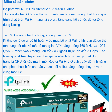
Miêu tả sản phẩm
Bộ phát wifi 6 TP-Link Archer AX53 AX3000Mbps
TP-Link Archer AX53 có thể trở thành tiến bộ quan trọng nhất trong quá
trình phát triển Wi-Fi, mang lại sự gia tăng đáng kể về tốc độ và tổng
dung lượng.
Tốc độ Gigabit nhanh chóng, không cần chờ đợi
Không có lý do gì để trì hoãn việc mua bộ phát Wifi 6 khi bạn đã có thể
tận dụng hết tốc độ mà nó mang lại. Với băng thông 160 MHz và 1024-
QAM, Archer AX53 mang đến tốc độ Gigabit thực lên đến 3 Gbps. Tận
hưởng phát trực tuyến và chơi game nhanh hơn bao giờ hết. Được
trang bị CPU lõi kép mạnh mẽ, Router Wi-Fi 6 Gigabit đầy đủ tính năng
cho phép thực hiện các tác vụ đòi hỏi nhiều băng thông chạy trơn tru
cùng một lúc.