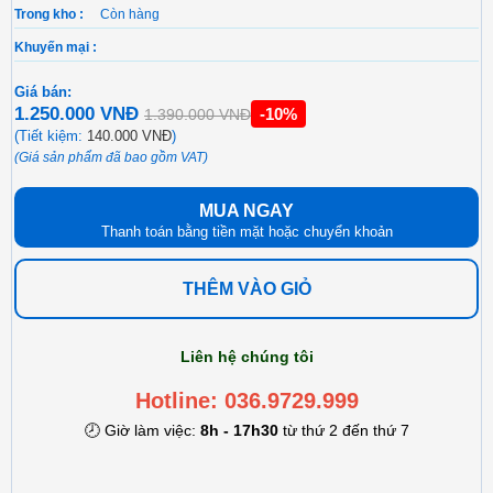
Trong kho :
Còn hàng
Khuyến mại :
Giá bán:
1.250.000 VNĐ
-10%
1.390.000 VNĐ
(Tiết kiệm:
140.000 VNĐ
)
(Giá sản phẩm đã bao gồm VAT)
MUA NGAY
Thanh toán bằng tiền mặt hoặc chuyển khoản
THÊM VÀO GIỎ
Liên hệ chúng tôi
Hotline: 036.9729.999
🕗 Giờ làm việc:
8h - 17h30
từ thứ 2 đến thứ 7