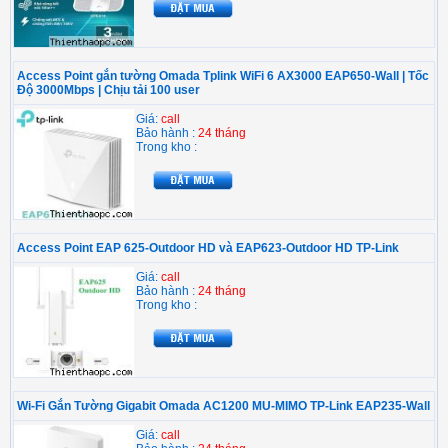
Access Point gắn tường Omada Tplink WiFi 6 AX3000 EAP650-Wall | Tốc
Độ 3000Mbps | Chịu tải 100 user
Giá:
call
Bảo hành :
24 tháng
Trong kho :
Access Point EAP 625-Outdoor HD và EAP623-Outdoor HD TP-Link
Giá:
call
Bảo hành :
24 tháng
Trong kho :
Wi-Fi Gắn Tường Gigabit Omada AC1200 MU-MIMO TP-Link EAP235-Wall
Giá:
call