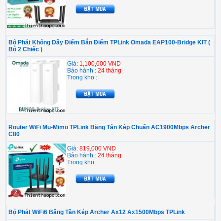
Bộ Phát Không Dây Điểm Bắn Điểm TPLink Omada EAP100-Bridge KIT (
Bộ 2 Chiếc )
Giá:
1,100,000 VND
Bảo hành :
24 tháng
Trong kho :
Router WiFi Mu-Mimo TPLink Băng Tân Kép Chuẩn AC1900Mbps Archer
C80
Giá:
819,000 VND
Bảo hành :
24 tháng
Trong kho :
Bộ Phát WiFi6 Băng Tần Kép Archer Ax12 Ax1500Mbps TPLink