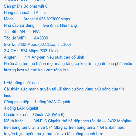
Sản phẩm
Bộ phát wifi 6
Hãng sản xuất
TP-Link
Model
Archer AX53 AX3000Mbps
Nhu cầu sử dụng
Gia đình, Nhà hàng
Tốc độ LAN
N/A
Tốc độ WIFI
AX3000
5 GHz: 2402 Mbps (802.11ax, HE160)
2.4 GHz: 574 Mbps (802.11ax)
Angten
4 × Ăng-ten hiệu suất cao cố định
Nhiều ăng-ten tạo thành một mảng tăng cường tín hiệu để bao phủ nhiều
hướng hơn và các khu vực rộng lớn
FEM công suất cao
Cải thiện sức mạnh truyền tải để tăng cường vùng phủ sóng của tín
hiệu
Cổng giao tiếp
1 cổng WAN Gigabit
4 cổng LAN Gigabit
Chuẩn kết nối
Chuẩn AX (Wifi 6)
Mô tả khác
Wi-Fi 6 Gigabit thế hệ tiếp theo tốc độ — 2402 Mb/giây
trên băng tần 5 GHz và 574 Mb/giây trên băng tần 2.4 GHz đảm bảo
truyền trực tuyến mượt mà hơn và tải xuống nhanh hơn.