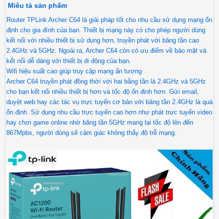
Miêu tả sản phẩm
Router TPLink Archer C64 là giải pháp tốt cho nhu cầu sử dụng mạng ổn
định cho gia đình của bạn. Thiết bị mạng này có cho phép người dùng
kết nối với nhiều thiết bị sử dụng hơn, truyền phát với băng tần cao
2.4GHz và 5GHz. Ngoài ra, Archer C64 còn có ưu điểm về bảo mật và
kết nối dễ dàng với thiết bị di động của bạn.
Wifi hiệu suất cao giúp truy cập mạng ấn tượng
Archer C64 truyền phát đồng thời với hai bằng tần là 2.4GHz và 5GHz
cho bạn kết nối nhiều thiết bị hơn và tốc độ ổn định hơn. Gửi email,
duyệt web hay các tác vụ trực tuyến cơ bản với băng tần 2.4GHz là quá
ổn định. Sử dụng nhu cầu trực tuyến cao hơn như phát trực tuyến video
hay chơi game online nhờ băng tần 5GHz mang lại tốc độ lên đến
867Mpbs, người dùng sẽ cảm giác không thấy độ trễ mạng.