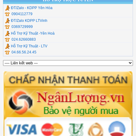
ĐT/Zalo - KDPP Yên Hòa
0904112779
ĐT/Zalo KDPP LTVinh
0369729999
Hỗ Trợ Kỹ Thuật -Yên Hoà
024.62660883
Hỗ Trợ Kỹ Thuật - LTV
04.66.56.24.45