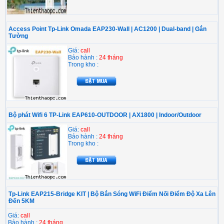
Access Point Tp-Link Omada EAP230-Wall | AC1200 | Dual-band | Gắn
Tường
Giá:
call
Bảo hành :
24 tháng
Trong kho :
Bộ phát Wifi 6 TP-Link EAP610-OUTDOOR | AX1800 | Indoor/Outdoor
Giá:
call
Bảo hành :
24 tháng
Trong kho :
Tp-Link EAP215-Bridge KIT | Bộ Bắn Sóng WiFi Điểm Nối Điểm Độ Xa Lên
Đến 5KM
Giá:
call
Bảo hành :
24 tháng