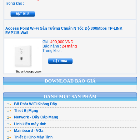
Trong kho :
Access Point Wi-Fi Gắn Tường Chuẩn N Tốc Độ 300Mbps TP-LINK
EAP115-Wall
Giá:
490,000 VND
Bảo hành :
24 tháng
Trong kho :
DOWNLOAD BÁO GIÁ
DANH MỤC SẢN PHẨM
Bộ Phát WiFi Không Dây
Thiết Bị Mạng
Bộ Phát WiFi TPLink
Network - Dây Cáp Mạng
WiFi Mesh
WiFi Tenda - DLink
Linh kiện máy tính
Cáp Mạng ( Cuộn )
WiFi Gắn Trần
WiFi Totolink - Hik
Mainboard - VGa
CPU - Bộ vi xử lý
Cân Bằng Tải
Kích Sóng WiFi
WiFi Mercusys
Thiết Bị Cho Máy Tính
Main Asus
Ổ Cứng SSD
Hạt Bấm Mạng
WiFi Router 4G