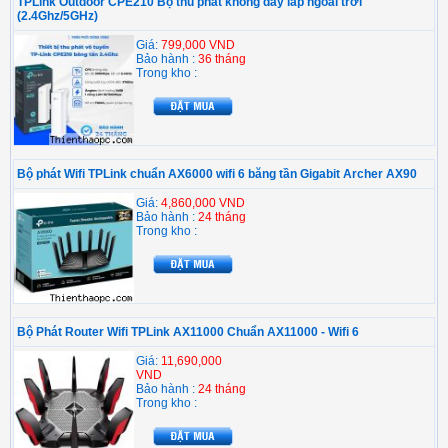
TPLink Outdoor CPE210 Bộ thu phát không dây lắp ngoài trời
(2.4Ghz/5GHz)
Giá:
799,000 VND
Bảo hành :
36 tháng
Trong kho :
Bộ phát Wifi TPLink chuẩn AX6000 wifi 6 băng tần Gigabit Archer AX90
Giá:
4,860,000 VND
Bảo hành :
24 tháng
Trong kho :
Bộ Phát Router Wifi TPLink AX11000 Chuẩn AX11000 - Wifi 6
Giá:
11,690,000
VND
Bảo hành :
24 tháng
Trong kho :