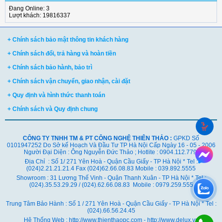
Đang Online: 3
Lượt khách: 19816337
+ Chính sách bảo mật thông tin khách hàng
+ Chính sách đổi, trả hàng và hoàn tiền
+ Chính sách bảo hành, bảo trì
+ Chính sách vận chuyển, giao nhận, cài đặt
+ Quy định và hình thức thanh toán
+ Chính sách và Quy định chung
CÔNG TY TNHH TM & PT CÔNG NGHỆ THIÊN THẢO :
GPKD Số
0101947252 Do Sở kế Hoạch Và Đầu Tư TP Hà Nội Cấp Ngày 16 - 05 - 2006
Người Đại Diện : Ông Nguyễn Đức Thảo ; Hotlite : 0904.112.779
Địa Chỉ : Số 1/ 271 Yên Hoà - Quận Cầu Giấy - TP Hà Nội * Tel :
(024)2.21.21.21.4 Fax (024)62.66.08.83 Mobile : 039.892.5555
Showroom : 31 Lương Thế Vinh - Quận Thanh Xuân - TP Hà Nội *
Tel :
(024).35.53.29.29 / (024).62.66.08.83 Mobile : 0979.259.555
Trung Tâm Bảo Hành : Số 1 / 271 Yên Hoà - Quận Cầu Giấy - TP Hà Nội * Tel :
(024).66.56.24.45
Hệ Thống Web : http://www.thienthaopc.com - http://www.delux.vn