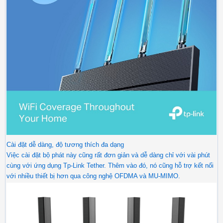
Cài đặt dễ dàng, độ tương thích đa dạng
Việc cài đặt bộ phát này cũng rất đơn giản và dễ dàng chỉ với vài phút
cùng với ứng dụng Tp-Link Tether. Thêm vào đó, nó cũng hỗ trợ kết nối
với nhiều thiết bị hơn qua công nghệ OFDMA và MU-MIMO.