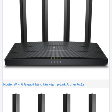
Router WiFi 6 Gigabit băng tần kép Tp-Link Archer Ax12