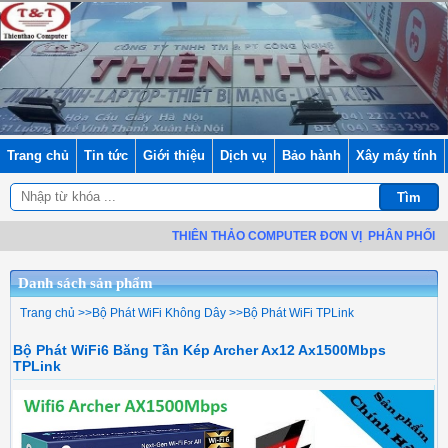
Trang chủ
Tin tức
Giới thiệu
Dịch vụ
Bảo hành
Xây máy tính
THIÊN THẢO COMPUTER ĐƠN VỊ
PHÂN PHỐI LINH KI
Danh sách sản phẩm
Trang chủ
>>
Bộ Phát WiFi Không Dây
>>
Bộ Phát WiFi TPLink
Bộ Phát WiFi6 Băng Tần Kép Archer Ax12 Ax1500Mbps
TPLink