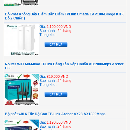
Bộ Phát Không Dây Điểm Bắn Điểm TPLink Omada EAP100-Bridge KIT (
Bộ 2 Chiếc )
Giá:
1,100,000 VND
Bảo hành :
24 tháng
Trong kho :
Router WiFi Mu-Mimo TPLink Băng Tân Kép Chuẩn AC1900Mbps Archer
C80
Giá:
819,000 VND
Bảo hành :
24 tháng
Trong kho :
Bộ phát wifi 6 Tốc Độ Cao TP-Link Archer AX23 AX1800Mbps
Giá:
1,190,000 VND
Bảo hành :
24 tháng