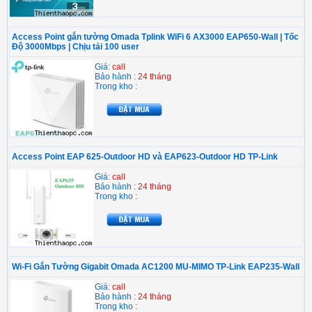
Access Point gắn tường Omada Tplink WiFi 6 AX3000 EAP650-Wall | Tốc
Độ 3000Mbps | Chịu tải 100 user
Giá:
call
Bảo hành :
24 tháng
Trong kho :
Access Point EAP 625-Outdoor HD và EAP623-Outdoor HD TP-Link
Giá:
call
Bảo hành :
24 tháng
Trong kho :
Wi-Fi Gắn Tường Gigabit Omada AC1200 MU-MIMO TP-Link EAP235-Wall
Giá:
call
Bảo hành :
24 tháng
Trong kho :