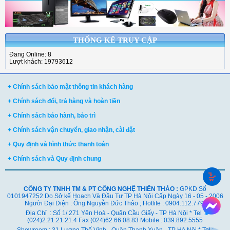
THỐNG KÊ TRUY CẬP
Đang Online: 8
Lượt khách: 19793612
+ Chính sách bảo mật thông tin khách hàng
+ Chính sách đổi, trả hàng và hoàn tiền
+ Chính sách bảo hành, bảo trì
+ Chính sách vận chuyển, giao nhận, cài đặt
+ Quy định và hình thức thanh toán
+ Chính sách và Quy định chung
CÔNG TY TNHH TM & PT CÔNG NGHỆ THIÊN THẢO :
GPKD Số
0101947252 Do Sở kế Hoạch Và Đầu Tư TP Hà Nội Cấp Ngày 16 - 05 - 2006
Người Đại Diện : Ông Nguyễn Đức Thảo ; Hotlite : 0904.112.779
Địa Chỉ : Số 1/ 271 Yên Hoà - Quận Cầu Giấy - TP Hà Nội * Tel :
(024)2.21.21.21.4 Fax (024)62.66.08.83 Mobile : 039.892.5555