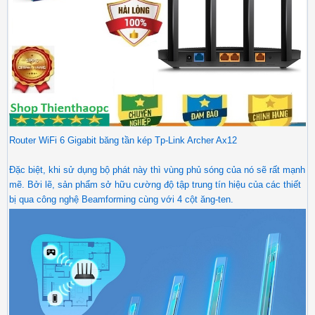
Router WiFi 6 Gigabit băng tần kép Tp-Link Archer Ax12
Đặc biệt, khi sử dụng bộ phát này thì vùng phủ sóng của nó sẽ rất mạnh
mẽ. Bởi lẽ, sản phẩm sở hữu cường độ tập trung tín hiệu của các thiết
bị qua công nghệ Beamforming cùng với 4 cột ăng-ten.