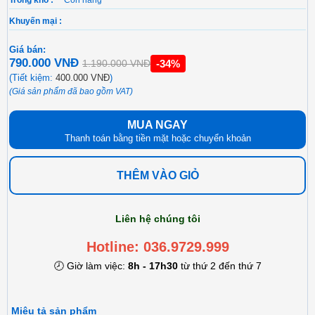
Khuyến mại :
Giá bán:
790.000 VNĐ
-34%
1.190.000 VNĐ
(Tiết kiệm:
400.000 VNĐ
)
(Giá sản phẩm đã bao gồm VAT)
MUA NGAY
Thanh toán bằng tiền mặt hoặc chuyển khoản
THÊM VÀO GIỎ
Liên hệ chúng tôi
Hotline: 036.9729.999
🕗 Giờ làm việc:
8h - 17h30
từ thứ 2 đến thứ 7
Miêu tả sản phẩm