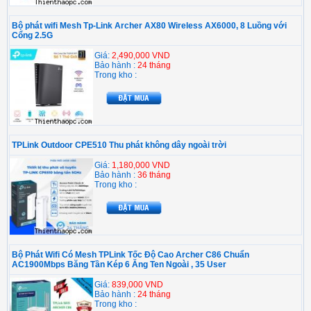
Bộ phát wifi Mesh Tp-Link Archer AX80 Wireless AX6000, 8 Luồng với
Cổng 2.5G
Giá:
2,490,000 VND
Bảo hành :
24 tháng
Trong kho :
TPLink Outdoor CPE510 Thu phát không dây ngoài trời
Giá:
1,180,000 VND
Bảo hành :
36 tháng
Trong kho :
Bộ Phát Wifi Có Mesh TPLink Tốc Độ Cao Archer C86 Chuẩn
AC1900Mbps Băng Tần Kép 6 Ăng Ten Ngoài , 35 User
Giá:
839,000 VND
Bảo hành :
24 tháng
Trong kho :