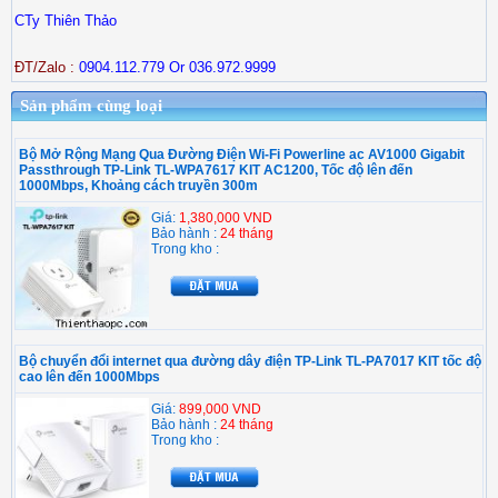
CTy Thiên Thảo
ĐT/Zalo :
0904.112.779 Or 036.972.9999
Sản phẩm cùng loại
Bộ Mở Rộng Mạng Qua Đường Điện Wi-Fi Powerline ac AV1000 Gigabit
Passthrough TP-Link TL-WPA7617 KIT AC1200, Tốc độ lên đến
1000Mbps, Khoảng cách truyền 300m
Giá:
1,380,000 VND
Bảo hành :
24 tháng
Trong kho :
Bộ chuyển đổi internet qua đường dây điện TP-Link TL-PA7017 KIT tốc độ
cao lên đến 1000Mbps
Giá:
899,000 VND
Bảo hành :
24 tháng
Trong kho :