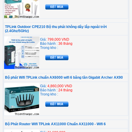
TPLink Outdoor CPE210 Bộ thu phát không dây lắp ngoài trời
(2.4Ghz/5GHz)
Giá:
799,000 VND
Bảo hành :
36 tháng
Trong kho :
Bộ phát Wifi TPLink chuẩn AX6000 wifi 6 băng tần Gigabit Archer AX90
Giá:
4,860,000 VND
Bảo hành :
24 tháng
Trong kho :
Bộ Phát Router Wifi TPLink AX11000 Chuẩn AX11000 - Wifi 6