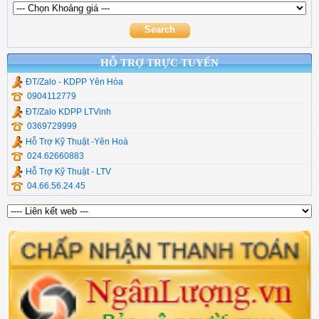
Thiết Bị Mạng Veggieg
Commscope
Cáp Chuyển Đổi UGR
Chuyển quang hdmi
Cáp Usb Ugreen
HỖ TRỢ TRỰC TUYẾN
ĐT/Zalo - KDPP Yên Hòa
0904112779
ĐT/Zalo KDPP LTVinh
0369729999
Hỗ Trợ Kỹ Thuật -Yên Hoà
024.62660883
Hỗ Trợ Kỹ Thuật - LTV
04.66.56.24.45