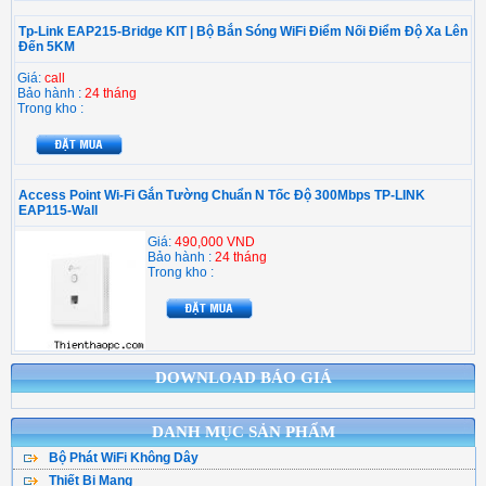
Tp-Link EAP215-Bridge KIT | Bộ Bắn Sóng WiFi Điểm Nối Điểm Độ Xa Lên
Đến 5KM
Giá:
call
Bảo hành :
24 tháng
Trong kho :
Access Point Wi-Fi Gắn Tường Chuẩn N Tốc Độ 300Mbps TP-LINK
EAP115-Wall
Giá:
490,000 VND
Bảo hành :
24 tháng
Trong kho :
DOWNLOAD BÁO GIÁ
DANH MỤC SẢN PHẨM
Bộ Phát WiFi Không Dây
Thiết Bị Mạng
Bộ Phát WiFi TPLink