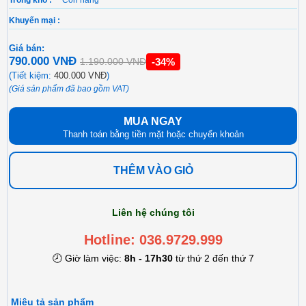
Khuyến mại :
Giá bán:
790.000 VNĐ
-34%
1.190.000 VNĐ
(Tiết kiệm:
400.000 VNĐ
)
(Giá sản phẩm đã bao gồm VAT)
MUA NGAY
Thanh toán bằng tiền mặt hoặc chuyển khoản
THÊM VÀO GIỎ
Liên hệ chúng tôi
Hotline: 036.9729.999
🕗 Giờ làm việc:
8h - 17h30
từ thứ 2 đến thứ 7
Miêu tả sản phẩm