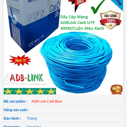
Mã sản phẩm :
ADB Link Cat6 Blue
Hãng sản xuất :
Bảo hành :
Tháng
Trong kho :
Còn hàng