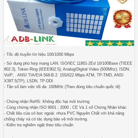
- Tốc độ truyền tín hiệu 100/1000 Mbps
- Sử dụng phù hợp mạng LAN: ISO/IEC 11801-2Ed 10/100Base (TIEEE
802.3), Token Ring (IEEE802.5); Analog/Digital Video (500Mhz); ISDN;
VoIP; . ANSI TIA/EIA 568-B.2: 155/622 Mbps ATM, TP-TMD, ANSI
X39T.5(TP), LSDN, TP-DDI.
- Tần số làm việc tối đa: 100MHz (Theo đúng tiêu chuẩn quốc tế)
- Chứng nhận RoHS: Không độc hại môi trường.
- Cùng chứng nhận ISO 9001 ; 2000 ; CE Và 1 số Chứng Nhận khác
- Chất liệu của vỏ bọc ngoài: nhựa PVC Nguyên Chất với khả năng
chống cháy và có tác dụng bảo vệ môi trường.
- Kiểm tra nghiêm ngặt theo tiêu chuẩn