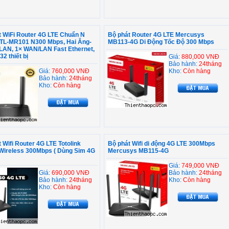
t WiFi Router 4G LTE Chuẩn N
Bộ phát Router 4G LTE Mercusys
 TL-MR101 N300 Mbps, Hai Ăng-
MB113-4G Di Động Tốc Độ 300 Mbps
 LAN, 1× WAN/LAN Fast Ethernet,
32 thiết bị
Giá:
880,000 VNĐ
Bảo hành:
24tháng
Giá:
760,000 VNĐ
Kho:
Còn hàng
Bảo hành:
24tháng
Kho:
Còn hàng
 Wifi Router 4G LTE Totolink
Bộ phát Wifi di động 4G LTE 300Mbps
Wireless 300Mbps ( Dùng Sim 4G
Mercusys MB115-4G
Giá:
749,000 VNĐ
Giá:
690,000 VNĐ
Bảo hành:
24tháng
Bảo hành:
24tháng
Kho:
Còn hàng
Kho:
Còn hàng