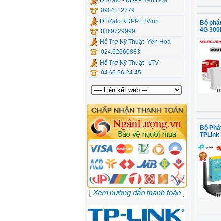
ĐT/Zalo - KDPP Yên Hòa
0904112779
ĐT/Zalo KDPP LTVinh
Bộ phát
4G 300M
0369729999
Hỗ Trợ Kỹ Thuật -Yên Hoà
024.62660883
Hỗ Trợ Kỹ Thuật - LTV
04.66.56.24.45
Bộ Phá
TPLink