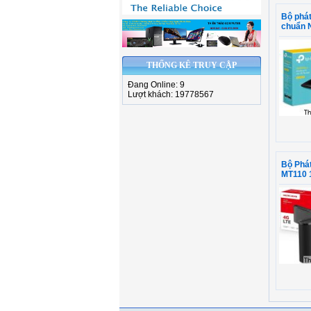
Bộ phát
chuẩn 
THỐNG KÊ TRUY CẬP
Đang Online: 9
Lượt khách: 19778567
Bộ Phát
MT110 