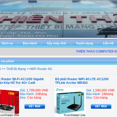
Dịch vụ
Bảo hành
Xây máy tính
Tuyển dụng
Liên hệ
THIÊN THẢO COMPUTER ĐƠN
 sản phẩm
ủ
>>
Thiết Bị Mạng
>>
WiFi Router 4G
 Router Wi-Fi AC1200 Gigabit
Bộ phát Router WiFi 4G LTE AC1200
ần Kép Hỗ Trợ 4G+ Cat6
TPLink Archer MR402
Giá:
1,799,000 VNĐ
Giá:
1,590,000 VNĐ
Bảo hành:
24tháng
Bảo hành:
24tháng
Kho:
Còn hàng
Kho:
Còn hàng