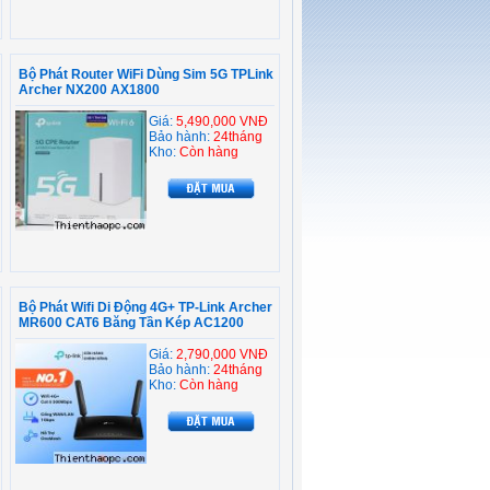
Bộ Phát Router WiFi Dùng Sim 5G TPLink
Archer NX200 AX1800
Giá:
5,490,000 VNĐ
Bảo hành:
24tháng
Kho:
Còn hàng
Bộ Phát Wifi Di Động 4G+ TP-Link Archer
MR600 CAT6 Băng Tần Kép AC1200
Giá:
2,790,000 VNĐ
Bảo hành:
24tháng
Kho:
Còn hàng