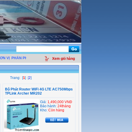
 VỊ
PHÂN PHỐI LINH KIỆN ĐIỆN TỬ MÁY TÍNH - THIẾT BỊ VĂN PHÒNG - GIẢI 
Xem giỏ hàng
Trang: [
1
] [
2
]
Bộ Phát Router WiFi 4G LTE AC750Mbps
TPLink Archer MR202
Giá:
1,490,000 VNĐ
Bảo hành:
24tháng
Kho:
Còn hàng