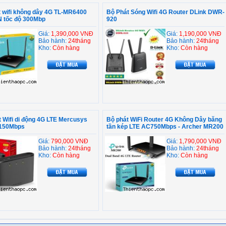
 wifi không dây 4G TL-MR6400
Bộ Phát Sóng Wifi 4G Router DLink DWR-
N tốc độ 300Mbp
920
Giá:
1,390,000 VNĐ
Giá:
1,190,000 VNĐ
Bảo hành:
24tháng
Bảo hành:
24tháng
Kho:
Còn hàng
Kho:
Còn hàng
 Wifi di động 4G LTE Mercusys
Bộ phát WiFi Router 4G Không Dây băng
150Mbps
tần kép LTE AC750Mbps - Archer MR200
Giá:
790,000 VNĐ
Giá:
1,790,000 VNĐ
Bảo hành:
24tháng
Bảo hành:
24tháng
Kho:
Còn hàng
Kho:
Còn hàng