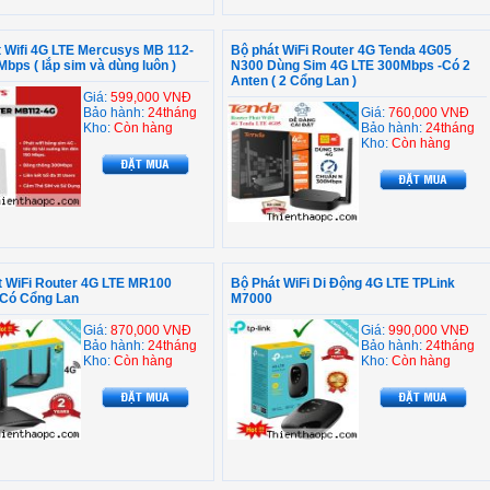
 Wifi 4G LTE Mercusys MB 112-
Bộ phát WiFi Router 4G Tenda 4G05
bps ( lắp sim và dùng luôn )
N300 Dùng Sim 4G LTE 300Mbps -Có 2
Anten ( 2 Cổng Lan )
Giá:
599,000 VNĐ
Bảo hành:
24tháng
Giá:
760,000 VNĐ
Kho:
Còn hàng
Bảo hành:
24tháng
Kho:
Còn hàng
t WiFi Router 4G LTE MR100
Bộ Phát WiFi Di Động 4G LTE TPLink
 Có Cổng Lan
M7000
Giá:
870,000 VNĐ
Giá:
990,000 VNĐ
Bảo hành:
24tháng
Bảo hành:
24tháng
Kho:
Còn hàng
Kho:
Còn hàng