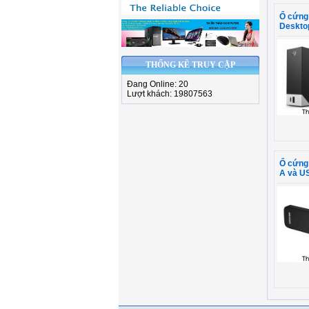
Ổ cứn
Deskto
THỐNG KÊ TRUY CẬP
Đang Online: 20
Lượt khách: 19807563
Ổ cứng 
A và U