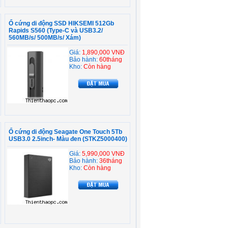
Ổ cứng di động SSD HIKSEMI 512Gb
Rapids S560 (Type-C và USB3.2/
560MB/s/ 500MB/s/ Xám)
Giá:
1,890,000 VNĐ
Bảo hành:
60tháng
Kho:
Còn hàng
Ổ cứng di động Seagate One Touch 5Tb
USB3.0 2.5inch- Màu đen (STKZ5000400)
Giá:
5,990,000 VNĐ
Bảo hành:
36tháng
Kho:
Còn hàng