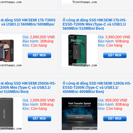
 di động SSD HIKSEMI 1Tb T300S
Ổ cứng di động SSD HIKSEMI 1Tb HS-
C và USB3.1/ 560MB/s/ 500MBps/
ESSD-T200N Mini (Type-C và USB3.1/
560MB/s/ 510MB/s/ Đen)
Giá:
2,890,000 VNĐ
Giá:
3,990,000 VNĐ
Bảo hành:
36tháng
Bảo hành:
60tháng
Kho:
Còn hàng
Kho:
Còn hàng
 di động SSD HIKSEMI 256Gb HS-
Ổ cứng di động SSD HIKSEMI 128Gb HS-
200N Mini (Type-C và USB3.1/
ESSD-T200N (Type-C và USB3.1/
s/ 510MB/s/ Đen)
450MB/s/ 400MB/s/ Đen)
Giá:
1,099,000 VNĐ
Giá:
859,000 VNĐ
Bảo hành:
60tháng
Bảo hành:
60tháng
Kho:
Còn hàng
Kho:
Còn hàng