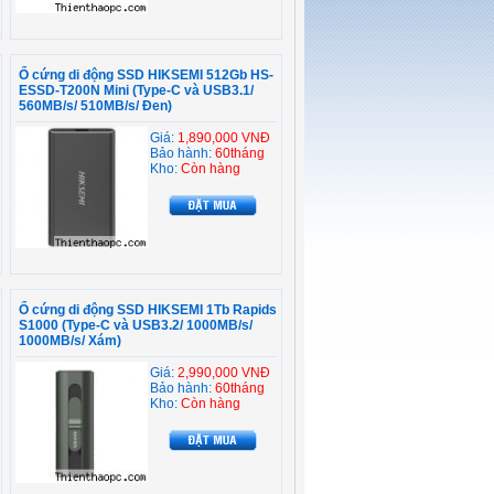
Ổ cứng di động SSD HIKSEMI 512Gb HS-
ESSD-T200N Mini (Type-C và USB3.1/
560MB/s/ 510MB/s/ Đen)
Giá:
1,890,000 VNĐ
Bảo hành:
60tháng
Kho:
Còn hàng
Ổ cứng di động SSD HIKSEMI 1Tb Rapids
S1000 (Type-C và USB3.2/ 1000MB/s/
1000MB/s/ Xám)
Giá:
2,990,000 VNĐ
Bảo hành:
60tháng
Kho:
Còn hàng