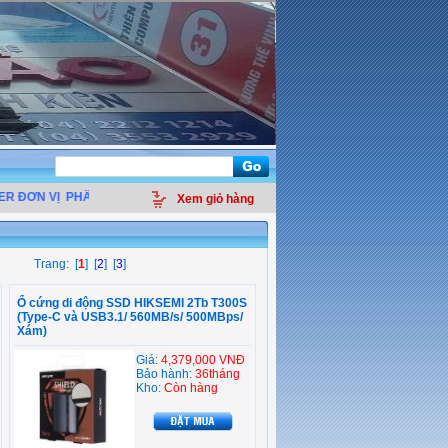
 ĐƠN VỊ
PHÂN PHỐI LINH KIỆN ĐIỆN TỬ MÁY TÍNH - THIẾT BỊ VĂN PHÒNG - 
Xem giỏ hàng
Trang: [
1
] [
2
] [
3
]
Ổ cứng di động SSD HIKSEMI 2Tb T300S
(Type-C và USB3.1/ 560MB/s/ 500MBps/
Xám)
Giá:
4,379,000 VNĐ
Bảo hành:
36tháng
Kho:
Còn hàng