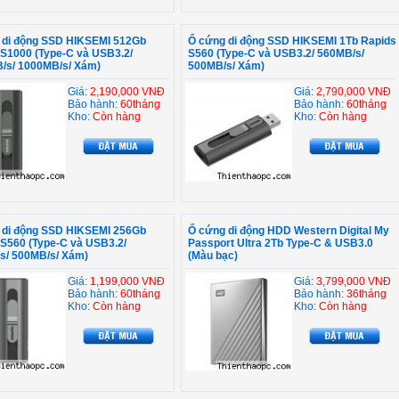
 di động SSD HIKSEMI 512Gb
Ổ cứng di động SSD HIKSEMI 1Tb Rapids
 S1000 (Type-C và USB3.2/
S560 (Type-C và USB3.2/ 560MB/s/
/s/ 1000MB/s/ Xám)
500MB/s/ Xám)
Giá:
2,190,000 VNĐ
Giá:
2,790,000 VNĐ
Bảo hành:
60tháng
Bảo hành:
60tháng
Kho:
Còn hàng
Kho:
Còn hàng
 di động SSD HIKSEMI 256Gb
Ổ cứng di động HDD Western Digital My
 S560 (Type-C và USB3.2/
Passport Ultra 2Tb Type-C & USB3.0
s/ 500MB/s/ Xám)
(Màu bạc)
Giá:
1,199,000 VNĐ
Giá:
3,799,000 VNĐ
Bảo hành:
60tháng
Bảo hành:
36tháng
Kho:
Còn hàng
Kho:
Còn hàng