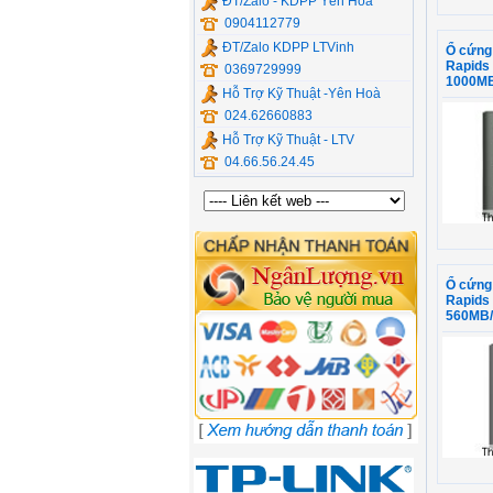
ĐT/Zalo - KDPP Yên Hòa
0904112779
ĐT/Zalo KDPP LTVinh
Ổ cứng
Rapids
0369729999
1000MB
Hỗ Trợ Kỹ Thuật -Yên Hoà
024.62660883
Hỗ Trợ Kỹ Thuật - LTV
04.66.56.24.45
Ổ cứng
Rapids
560MB/