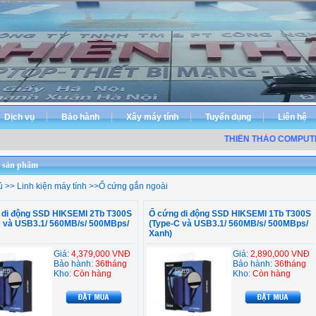
Dịch vụ
Bảo hành
Xây máy tính
Tuyển dụng
Liên hệ
THIÊN THẢO COMPUTER
 sản phẩm
ủ
>>
Linh kiện máy tính
>>
Ổ cứng gắn ngoài
 di động SSD HIKSEMI 2Tb T300S
Ổ cứng di động SSD HIKSEMI 1Tb T300S
C và USB3.1/ 560MB/s/ 500MBps/
(Type-C và USB3.1/ 560MB/s/ 500MBps/
Xanh)
Giá:
4,379,000 VNĐ
Giá:
2,890,000 VNĐ
Bảo hành:
36tháng
Bảo hành:
36tháng
Kho:
Còn hàng
Kho:
Còn hàng