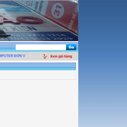
PUTER ĐƠN VỊ
PHÂN PHỐI LINH KIỆN ĐIỆN TỬ MÁY TÍNH - THIẾT BỊ VĂN PHÒ
Xem giỏ hàng