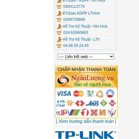
ĐT/Zalo - KDPP Yên Hòa
0904112779
ĐT/Zalo KDPP LTVinh
0369729999
Hỗ Trợ Kỹ Thuật -Yên Hoà
024.62660883
Hỗ Trợ Kỹ Thuật - LTV
04.66.56.24.45