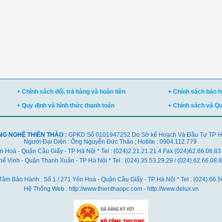
+ Chính sách đổi, trả hàng và hoàn tiền
+ Chính sách bảo hà
+ Quy định và hình thức thanh toán
+ Chính sách và Q
NG NGHỆ THIÊN THẢO :
GPKD Số 0101947252 Do Sở kế Hoạch Và Đầu Tư TP Hà 
Người Đại Diện : Ông Nguyễn Đức Thảo ; Hotlite : 0904.112.779
ên Hoà - Quận Cầu Giấy - TP Hà Nội * Tel : (024)2.21.21.21.4 Fax (024)62.66.08.83
ế Vinh - Quận Thanh Xuân - TP Hà Nội *
Tel : (024).35.53.29.29 / (024).62.66.08
Tâm Bảo Hành : Số 1 / 271 Yên Hoà - Quận Cầu Giấy - TP Hà Nội * Tel : (024).66.5
Hệ Thống Web : http://www.thienthaopc.com - http://www.delux.vn