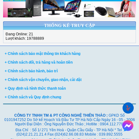
THỐNG KÊ TRUY CẬP
Đang Online: 21
Lượt khách: 19788889
+ Chính sách bảo mật thông tin khách hàng
+ Chính sách đổi, trả hàng và hoàn tiền
+ Chính sách bảo hành, bảo trì
+ Chính sách vận chuyển, giao nhận, cài đặt
+ Quy định và hình thức thanh toán
+ Chính sách và Quy định chung
CÔNG TY TNHH TM & PT CÔNG NGHỆ THIÊN THẢO :
GPKD Số
0101947252 Do Sở kế Hoạch Và Đầu Tư TP Hà Nội Cấp Ngày 16 - 05 - 2006
Người Đại Diện : Ông Nguyễn Đức Thảo ; Hotlite : 0904.112.779
Địa Chỉ : Số 1/ 271 Yên Hoà - Quận Cầu Giấy - TP Hà Nội * Tel :
(024)2.21.21.21.4 Fax (024)62.66.08.83 Mobile : 039.892.5555