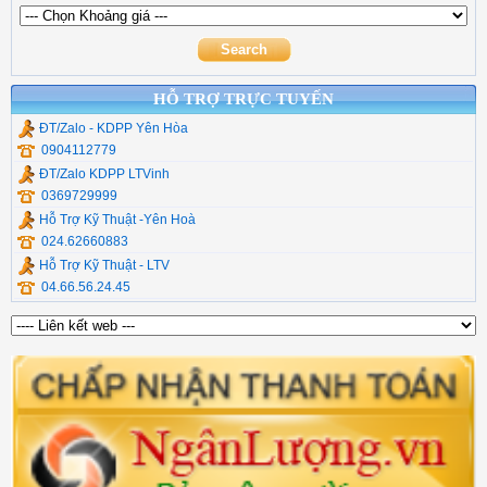
Thiết Bị Mạng Veggieg
Commscope
Cáp Chuyển Đổi UGR
Chuyển quang hdmi
Cáp Usb Ugreen
HỖ TRỢ TRỰC TUYẾN
ĐT/Zalo - KDPP Yên Hòa
0904112779
ĐT/Zalo KDPP LTVinh
0369729999
Hỗ Trợ Kỹ Thuật -Yên Hoà
024.62660883
Hỗ Trợ Kỹ Thuật - LTV
04.66.56.24.45