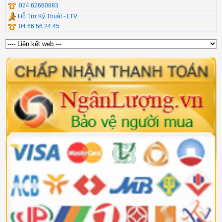
024.62660883
Hỗ Trợ Kỹ Thuật - LTV
04.66.56.24.45