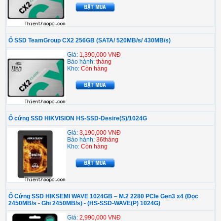
Ổ SSD TeamGroup CX2 256GB (SATA/ 520MB/s/ 430MB/s)
Giá:
1,390,000 VNĐ
Bảo hành:
tháng
Kho:
Còn hàng
Ổ cứng SSD HIKVISION HS-SSD-Desire(S)/1024G
Giá:
3,190,000 VNĐ
Bảo hành:
36tháng
Kho:
Còn hàng
Ổ Cứng SSD HIKSEMI WAVE 1024GB – M.2 2280 PCIe Gen3 x4 (Đọc
2450MB/s - Ghi 2450MB/s) - (HS-SSD-WAVE(P) 1024G)
Giá:
2,990,000 VNĐ