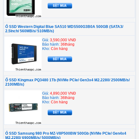
Ổ SSD Western Digital Blue SA510 WDS500G3B0A 500GB (SATA3/
2.5Inch/ 560MB/s/ 510MB/s)
Giá:
3,590,000 VNĐ
Bảo hành:
36tháng
Kho:
Còn hàng
Ổ SSD Kingmax PQ3480 1Tb (NVMe PCIe/ Gen3x4 M2.2280/ 2500MB/s/
2100MB/s)
Giá:
4,890,000 VNĐ
Bảo hành:
36tháng
Kho:
Còn hàng
Ổ SSD Samsung 980 Pro MZ-V8P500BW 500Gb (NVMe PCIe/ Gen4x4
M2.2280/ 6900MB/s/ 5000MB/s)