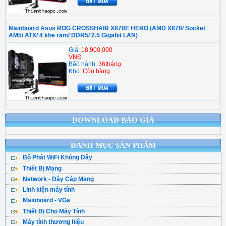
Mainboard Asus ROG CROSSHAIR X870E HERO (AMD X870/ Socket
AM5/ ATX/ 4 khe ram/ DDR5/ 2.5 Gigabit LAN)
Giá:
18,900,000
VNĐ
Bảo hành:
36tháng
Kho:
Còn hàng
DOWNLOAD BÁO GIÁ
DANH MỤC SẢN PHẨM
Bộ Phát WiFi Không Dây
Thiết Bị Mạng
Bộ Phát WiFi TPLink
Network - Dây Cáp Mạng
WiFi Mesh
WiFi Tenda - DLink
Linh kiện máy tính
Cáp Mạng ( Cuộn )
WiFi Gắn Trần
WiFi Totolink - Hik
Mainboard - VGa
CPU - Bộ vi xử lý
Cân Bằng Tải
Kích Sóng WiFi
WiFi Mercusys
Thiết Bị Cho Máy Tính
Main Asus
Ổ Cứng SSD
Hạt Bấm Mạng
WiFi Router 4G
WiFi Asus
Máy tính thương hiệu
Bàn Phím Máy Tính
Main Asrock
HDD - Ổ đĩa cứng
Patch Panel