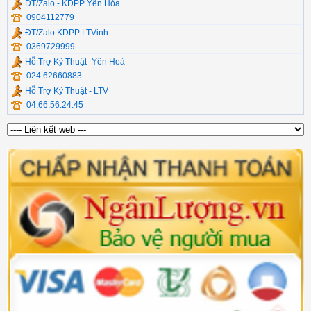
ĐT/Zalo - KDPP Yên Hòa
0904112779
ĐT/Zalo KDPP LTVinh
0369729999
Hỗ Trợ Kỹ Thuật -Yên Hoà
024.62660883
Hỗ Trợ Kỹ Thuật - LTV
04.66.56.24.45