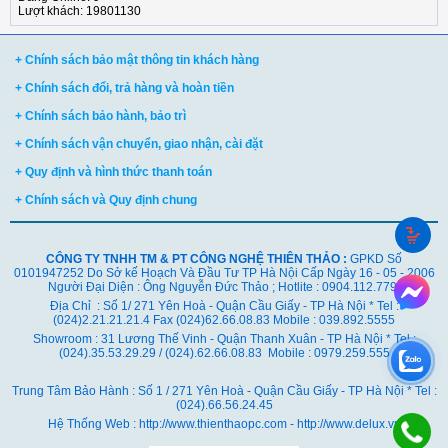
Lượt khách: 19801130
+ Chính sách bảo mật thông tin khách hàng
+ Chính sách đổi, trả hàng và hoàn tiền
+ Chính sách bảo hành, bảo trì
+ Chính sách vận chuyển, giao nhận, cài đặt
+ Quy định và hình thức thanh toán
+ Chính sách và Quy định chung
CÔNG TY TNHH TM & PT CÔNG NGHỆ THIÊN THẢO :
GPKD Số
0101947252 Do Sở kế Hoạch Và Đầu Tư TP Hà Nội Cấp Ngày 16 - 05 - 2006
Người Đại Diện : Ông Nguyễn Đức Thảo ; Hotlite : 0904.112.779
Địa Chỉ : Số 1/ 271 Yên Hoà - Quận Cầu Giấy - TP Hà Nội * Tel :
(024)2.21.21.21.4 Fax (024)62.66.08.83 Mobile : 039.892.5555
Showroom : 31 Lương Thế Vinh - Quận Thanh Xuân - TP Hà Nội *
Tel :
(024).35.53.29.29 / (024).62.66.08.83 Mobile : 0979.259.555
Trung Tâm Bảo Hành : Số 1 / 271 Yên Hoà - Quận Cầu Giấy - TP Hà Nội * Tel :
(024).66.56.24.45
Hệ Thống Web : http://www.thienthaopc.com - http://www.delux.vn