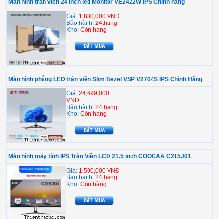
Màn hình tràn viền 24 inch led Monitor VE2422W IPS Chính hãng
Giá:
1,830,000 VNĐ
Bảo hành:
24tháng
Kho:
Còn hàng
Màn hình phẳng LED tràn viền Slim Bezel VSP V2704S IPS Chính Hãng
Giá:
24,699,000
VNĐ
Bảo hành:
24tháng
Kho:
Còn hàng
Màn hình máy tính IPS Tràn Viền LCD 21.5 inch COOCAA C215J01
Giá:
1,590,000 VNĐ
Bảo hành:
24tháng
Kho:
Còn hàng