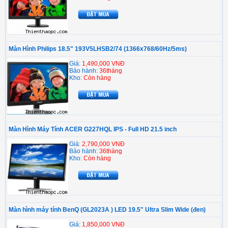
Màn Hình Philips 18.5" 193V5LHSB2/74 (1366x768/60Hz/5ms)
Giá:
1,490,000 VNĐ
Bảo hành:
36tháng
Kho:
Còn hàng
Màn Hình Máy Tính ACER G227HQL IPS - Full HD 21.5 inch
Giá:
2,790,000 VNĐ
Bảo hành:
36tháng
Kho:
Còn hàng
Màn hình máy tính BenQ (GL2023A ) LED 19.5" Ultra Slim Wide (đen)
Giá:
1,850,000 VNĐ