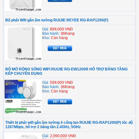
Bộ phát Wifi gắn âm tường RUIJIE REYEE RG-RAP1200(F)
Giá:
899,000 VNĐ
Bảo hành:
36tháng
Kho:
Còn hàng
BỘ MỞ RỘNG SÓNG WIFI RUIJIE RG-EW1200R HỖ TRỢ BĂNG TẦNG
KÉP CHUYÊN DỤNG
Giá:
599,000 VNĐ
Bảo hành:
36tháng
Kho:
Còn hàng
Thiết bị phát wifi gắn âm tường 4 cổng lan RUIJIE RG-RAP1200(P) tốc độ
1267Mbps, hỗ trợ 2 băng tần 2.4GHz, 5GHz
Giá:
2,090,000 VNĐ