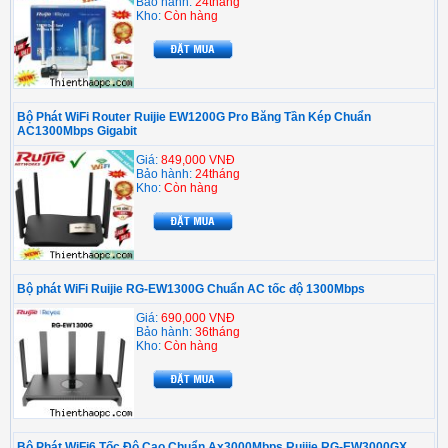
Bảo hành:
24tháng
Kho:
Còn hàng
Bộ Phát WiFi Router Ruijie EW1200G Pro Băng Tần Kép Chuẩn
AC1300Mbps Gigabit
Giá:
849,000 VNĐ
Bảo hành:
24tháng
Kho:
Còn hàng
Bộ phát WiFi Ruijie RG-EW1300G Chuẩn AC tốc độ 1300Mbps
Giá:
690,000 VNĐ
Bảo hành:
36tháng
Kho:
Còn hàng
Bộ Phát WiFi6 Tốc Độ Cao Chuẩn Ax3000Mbps Ruijie RG-EW3000GX