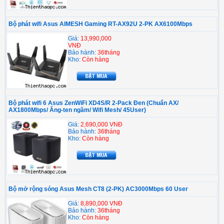
Bộ phát wifi Asus AIMESH Gaming RT-AX92U 2-PK AX6100Mbps
Giá:
13,990,000
VNĐ
Bảo hành:
36tháng
Kho:
Còn hàng
Bộ phát wifi 6 Asus ZenWiFi XD4S/R 2-Pack Đen (Chuẩn AX/
AX1800Mbps/ Ăng-ten ngầm/ Wifi Mesh/ 45User)
Giá:
2,690,000 VNĐ
Bảo hành:
36tháng
Kho:
Còn hàng
Bộ mở rộng sóng Asus Mesh CT8 (2-PK) AC3000Mbps 60 User
Giá:
8,890,000 VNĐ
Bảo hành:
36tháng
Kho:
Còn hàng