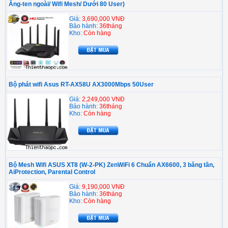
Ăng-ten ngoài/ Wifi Mesh/ Dưới 80 User)
Giá:
3,690,000 VNĐ
Bảo hành:
36tháng
Kho:
Còn hàng
Bộ phát wifi Asus RT-AX58U AX3000Mbps 50User
Giá:
2,249,000 VNĐ
Bảo hành:
36tháng
Kho:
Còn hàng
Bộ Mesh Wifi ASUS XT8 (W-2-PK) ZenWiFi 6 Chuẩn AX6600, 3 băng tần,
AiProtection, Parental Control
Giá:
9,190,000 VNĐ
Bảo hành:
36tháng
Kho:
Còn hàng