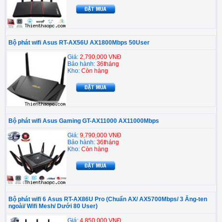
Bộ phát wifi Asus RT-AX56U AX1800Mbps 50User
Giá:
2,790,000 VNĐ
Bảo hành:
36tháng
Kho:
Còn hàng
Bộ phát wifi Asus Gaming GT-AX11000 AX11000Mbps
Giá:
9,790,000 VNĐ
Bảo hành:
36tháng
Kho:
Còn hàng
Bộ phát wifi 6 Asus RT-AX86U Pro (Chuẩn AX/ AX5700Mbps/ 3 Ăng-ten
ngoài/ Wifi Mesh/ Dưới 80 User)
Giá:
4,850,000 VNĐ