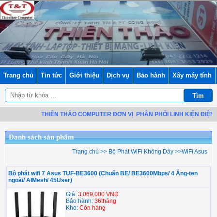
Trang chủ
Tin tức
Giới thiệu
Dịch vụ
Bảo hành
Xây máy tính
THIÊN THẢO COMPUTER ĐƠN VỊ
PHÂN PHỐI LINH KIỆN ĐIỆN TỬ
Danh sách sản phẩm
Trang chủ
>>
Bộ Phát WiFi Không Dây
>>
WiFi Asus
Bộ phát wifi 7 Asus TUF-BE3600 (Chuẩn BE/ BE3600Mbps/ 4 Ăng-ten
ngoài/ AIMesh/ 45User)
Giá:
3,069,000 VNĐ
Bảo hành:
36tháng
Kho:
Còn hàng