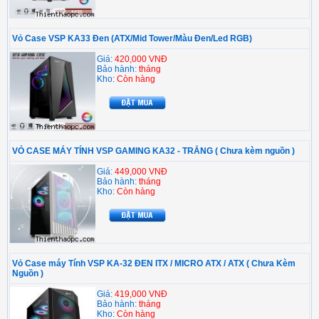
Vỏ Case VSP KA33 Đen (ATX/Mid Tower/Màu Đen/Led RGB)
Giá:
420,000 VNĐ
Bảo hành:
tháng
Kho:
Còn hàng
VỎ CASE MÁY TÍNH VSP GAMING KA32 - TRẮNG ( Chưa kèm nguồn )
Giá:
449,000 VNĐ
Bảo hành:
tháng
Kho:
Còn hàng
Vỏ Case máy Tính VSP KA-32 ĐEN ITX / MICRO ATX / ATX ( Chưa Kèm
Nguồn )
Giá:
419,000 VNĐ
Bảo hành:
tháng
Kho:
Còn hàng