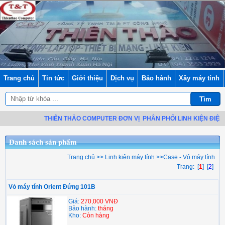
Trang chủ
Tin tức
Giới thiệu
Dịch vụ
Bảo hành
Xây máy tính
THIÊN THẢO COMPUTER ĐƠN VỊ
PHÂN PHỐI LINH KIỆN ĐIỆN TỬ
Danh sách sản phẩm
Trang chủ
>>
Linh kiện máy tính
>>
Case - Vỏ máy tính
Trang: [
1
] [
2
]
Vỏ máy tính Orient Đứng 101B
Giá:
270,000 VNĐ
Bảo hành:
tháng
Kho:
Còn hàng