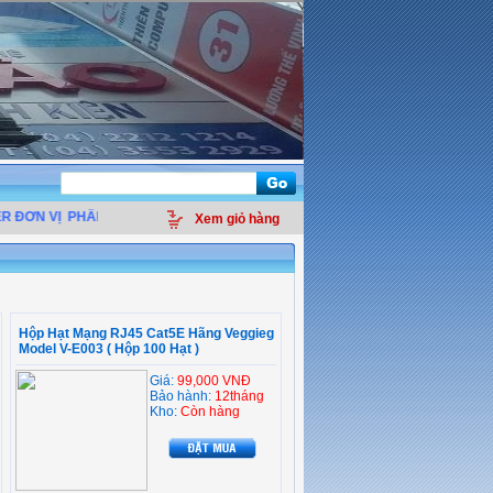
 ĐƠN VỊ
PHÂN PHỐI LINH KIỆN ĐIỆN TỬ MÁY TÍNH - THIẾT BỊ VĂN PHÒNG - G
Xem giỏ hàng
Hộp Hạt Mạng RJ45 Cat5E Hãng Veggieg
Model V-E003 ( Hộp 100 Hạt )
Giá:
99,000 VNĐ
Bảo hành:
12tháng
Kho:
Còn hàng