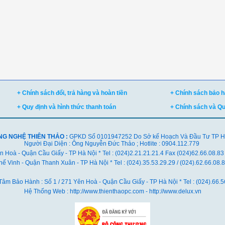
+ Chính sách đổi, trả hàng và hoàn tiền
+ Chính sách bảo hà
+ Quy định và hình thức thanh toán
+ Chính sách và Q
NG NGHỆ THIÊN THẢO :
GPKD Số 0101947252 Do Sở kế Hoạch Và Đầu Tư TP Hà 
Người Đại Diện : Ông Nguyễn Đức Thảo ; Hotlite : 0904.112.779
ên Hoà - Quận Cầu Giấy - TP Hà Nội * Tel : (024)2.21.21.21.4 Fax (024)62.66.08.83
ế Vinh - Quận Thanh Xuân - TP Hà Nội *
Tel : (024).35.53.29.29 / (024).62.66.08
Tâm Bảo Hành : Số 1 / 271 Yên Hoà - Quận Cầu Giấy - TP Hà Nội * Tel : (024).66.5
Hệ Thống Web : http://www.thienthaopc.com - http://www.delux.vn