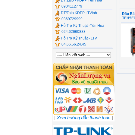
ĐT/Zalo - KDPP Yên Hòa
0904112779
ĐT/Zalo KDPP LTVinh
Đầu Bấ
TEH5E0
0369729999
Hỗ Trợ Kỹ Thuật -Yên Hoà
024.62660883
Hỗ Trợ Kỹ Thuật - LTV
04.66.56.24.45