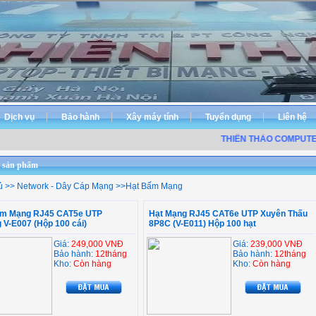
Dịch vụ
Bảo hành
Xây máy tính
Tuyển dụng
Liên hệ
THIÊN THẢO COMPUTER
 sản phẩm
ủ
>>
Network - Dây Cáp Mạng
>>
Hạt Bấm Mạng
m Mạng RJ45 CAT5e UTP
Hạt Mạng RJ45 CAT6e UTP Xuyên Thấu
 V-E007 (Hộp 100 cái)
8P8C (V-E011) Hộp 100 hạt
Giá:
249,000 VNĐ
Giá:
239,000 VNĐ
Bảo hành:
12tháng
Bảo hành:
12tháng
Kho:
Còn hàng
Kho:
Còn hàng