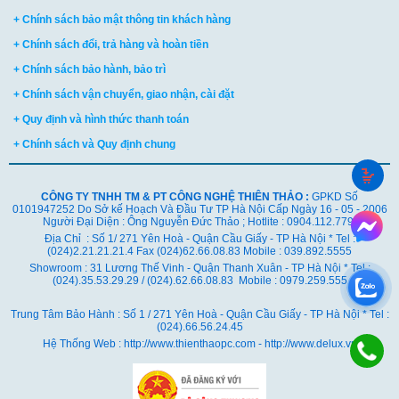
+ Chính sách bảo mật thông tin khách hàng
+ Chính sách đổi, trả hàng và hoàn tiền
+ Chính sách bảo hành, bảo trì
+ Chính sách vận chuyển, giao nhận, cài đặt
+ Quy định và hình thức thanh toán
+ Chính sách và Quy định chung
CÔNG TY TNHH TM & PT CÔNG NGHỆ THIÊN THẢO :
GPKD Số
0101947252 Do Sở kế Hoạch Và Đầu Tư TP Hà Nội Cấp Ngày 16 - 05 - 2006
Người Đại Diện : Ông Nguyễn Đức Thảo ; Hotlite : 0904.112.779
Địa Chỉ : Số 1/ 271 Yên Hoà - Quận Cầu Giấy - TP Hà Nội * Tel :
(024)2.21.21.21.4 Fax (024)62.66.08.83 Mobile : 039.892.5555
Showroom : 31 Lương Thế Vinh - Quận Thanh Xuân - TP Hà Nội *
Tel :
(024).35.53.29.29 / (024).62.66.08.83 Mobile : 0979.259.555
Trung Tâm Bảo Hành : Số 1 / 271 Yên Hoà - Quận Cầu Giấy - TP Hà Nội * Tel :
(024).66.56.24.45
Hệ Thống Web : http://www.thienthaopc.com - http://www.delux.vn