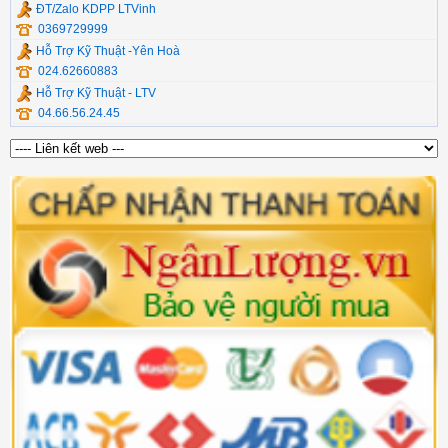
ĐT/Zalo KDPP LTVinh
0369729999
Hỗ Trợ Kỹ Thuật -Yên Hoà
024.62660883
Hỗ Trợ Kỹ Thuật - LTV
04.66.56.24.45