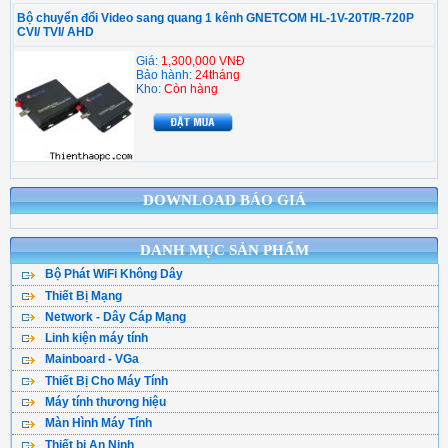
Bộ chuyển đổi Video sang quang 1 kênh GNETCOM HL-1V-20T/R-720P
CVI/ TVI/ AHD
Giá:
1,300,000 VNĐ
Bảo hành:
24tháng
Kho:
Còn hàng
DOWNLOAD BÁO GIÁ
DANH MỤC SẢN PHẨM
Bộ Phát WiFi Không Dây
Thiết Bị Mạng
Bộ Phát WiFi TPLink
Network - Dây Cáp Mạng
WiFi Mesh
WiFi Tenda - DLink
Linh kiện máy tính
Cáp Mạng ( Cuộn )
WiFi Gắn Trần
WiFi Totolink - Hik
Mainboard - VGa
CPU - Bộ vi xử lý
Cân Bằng Tải
Kích Sóng WiFi
WiFi Mercusys
Thiết Bị Cho Máy Tính
Main Asus
Ổ Cứng SSD
Hạt Bấm Mạng
WiFi Router 4G
WiFi Asus
Máy tính thương hiệu
Bàn Phím Máy Tính
Main Asrock
HDD - Ổ đĩa cứng
Patch Panel
Thu WiFi-Cạc Mạng
Wifi Ruijie
Màn Hình Máy Tính
Máy Tính Dell
Chuột Máy Tính
Main Gigabyte
Ổ cứng gắn ngoài
Vật Tư Thoại
Switch Lan 100
Draytek Vigo
Thiết bị An Ninh
Màn Hình Sam Sung
Máy Tính HP