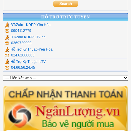
Cáp Usb Ugreen
HỖ TRỢ TRỰC TUYẾN
ĐT/Zalo - KDPP Yên Hòa
0904112779
ĐT/Zalo KDPP LTVinh
0369729999
Hỗ Trợ Kỹ Thuật -Yên Hoà
024.62660883
Hỗ Trợ Kỹ Thuật - LTV
04.66.56.24.45