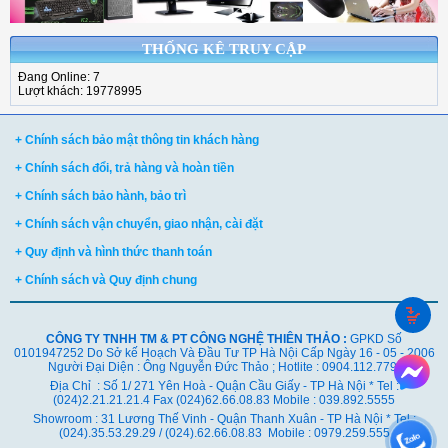
THỐNG KÊ TRUY CẬP
Đang Online: 7
Lượt khách: 19778995
+ Chính sách bảo mật thông tin khách hàng
+ Chính sách đổi, trả hàng và hoàn tiền
+ Chính sách bảo hành, bảo trì
+ Chính sách vận chuyển, giao nhận, cài đặt
+ Quy định và hình thức thanh toán
+ Chính sách và Quy định chung
CÔNG TY TNHH TM & PT CÔNG NGHỆ THIÊN THẢO :
GPKD Số
0101947252 Do Sở kế Hoạch Và Đầu Tư TP Hà Nội Cấp Ngày 16 - 05 - 2006
Người Đại Diện : Ông Nguyễn Đức Thảo ; Hotlite : 0904.112.779
Địa Chỉ : Số 1/ 271 Yên Hoà - Quận Cầu Giấy - TP Hà Nội * Tel :
(024)2.21.21.21.4 Fax (024)62.66.08.83 Mobile : 039.892.5555
Showroom : 31 Lương Thế Vinh - Quận Thanh Xuân - TP Hà Nội *
Tel :
(024).35.53.29.29 / (024).62.66.08.83 Mobile : 0979.259.555