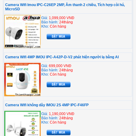
Camera Wifi Imou IPC-C26EP 2MP, Âm thanh 2 chiều, Tích hợp còi hú,
MicroSD
Giá:
1,099,000 VNĐ
Bảo hành:
24tháng
Kho:
Còn hàng
Camera Wifi 4MP IMOU IPC-A42P-D-V2 phát hiện người lạ bằng AI
Giá:
699,000 VNĐ
Bảo hành:
24tháng
Kho:
Còn hàng
Camera Wifi không dây IMOU 2S 4MP IPC-F46FP
Giá:
1,190,000 VNĐ
Bảo hành:
24tháng
Kho:
Còn hàng