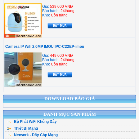
Giá:
539,000 VNĐ
Bảo hành:
24tháng
Kho:
Còn hàng
Camera IP Wifi 2.0MP IMOU IPC-C22EP-imou
Giá:
449,000 VNĐ
Bảo hành:
24tháng
Kho:
Còn hàng
DOWNLOAD BÁO GIÁ
DANH MỤC SẢN PHẨM
Bộ Phát WiFi Không Dây
Thiết Bị Mạng
Bộ Phát WiFi TPLink
Network - Dây Cáp Mạng
WiFi Mesh
WiFi Tenda - DLink