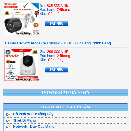
Giá:
619,000 VNĐ
Bảo hành:
24tháng
Kho:
Còn hàng
Camera IP Wifi Tenda CP3 1080P Full HD 360° Hàng Chính Hãng
Giá:
299,000 VNĐ
Bảo hành:
24tháng
Kho:
Còn hàng
DOWNLOAD BÁO GIÁ
DANH MỤC SẢN PHẨM
Bộ Phát WiFi Không Dây
Thiết Bị Mạng
Bộ Phát WiFi TPLink
Network - Dây Cáp Mạng
WiFi Mesh
WiFi Tenda - DLink