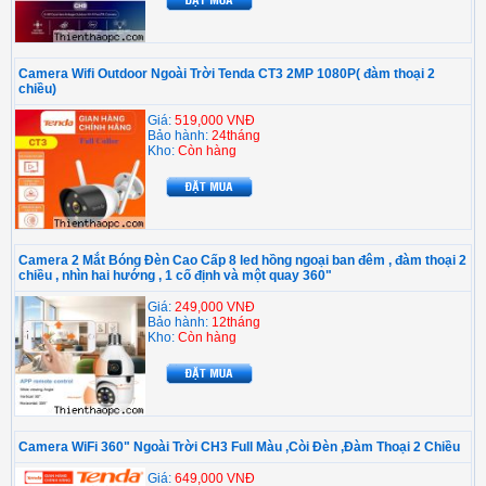
Camera Wifi Outdoor Ngoài Trời Tenda CT3 2MP 1080P( đàm thoại 2
chiều)
Giá:
519,000 VNĐ
Bảo hành:
24tháng
Kho:
Còn hàng
Camera 2 Mắt Bóng Đèn Cao Cấp 8 led hồng ngoại ban đêm , đàm thoại 2
chiều , nhìn hai hướng , 1 cố định và một quay 360"
Giá:
249,000 VNĐ
Bảo hành:
12tháng
Kho:
Còn hàng
Camera WiFi 360" Ngoài Trời CH3 Full Màu ,Còi Đèn ,Đàm Thoại 2 Chiều
Giá:
649,000 VNĐ