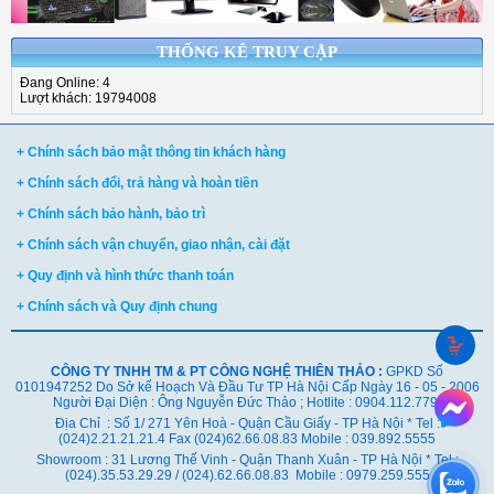
THỐNG KÊ TRUY CẬP
Đang Online: 4
Lượt khách: 19794008
+ Chính sách bảo mật thông tin khách hàng
+ Chính sách đổi, trả hàng và hoàn tiền
+ Chính sách bảo hành, bảo trì
+ Chính sách vận chuyển, giao nhận, cài đặt
+ Quy định và hình thức thanh toán
+ Chính sách và Quy định chung
CÔNG TY TNHH TM & PT CÔNG NGHỆ THIÊN THẢO :
GPKD Số
0101947252 Do Sở kế Hoạch Và Đầu Tư TP Hà Nội Cấp Ngày 16 - 05 - 2006
Người Đại Diện : Ông Nguyễn Đức Thảo ; Hotlite : 0904.112.779
Địa Chỉ : Số 1/ 271 Yên Hoà - Quận Cầu Giấy - TP Hà Nội * Tel :
(024)2.21.21.21.4 Fax (024)62.66.08.83 Mobile : 039.892.5555
Showroom : 31 Lương Thế Vinh - Quận Thanh Xuân - TP Hà Nội *
Tel :
(024).35.53.29.29 / (024).62.66.08.83 Mobile : 0979.259.555