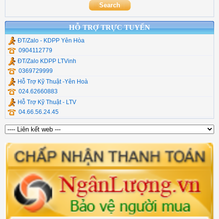
HỖ TRỢ TRỰC TUYẾN
ĐT/Zalo - KDPP Yên Hòa
0904112779
ĐT/Zalo KDPP LTVinh
0369729999
Hỗ Trợ Kỹ Thuật -Yên Hoà
024.62660883
Hỗ Trợ Kỹ Thuật - LTV
04.66.56.24.45